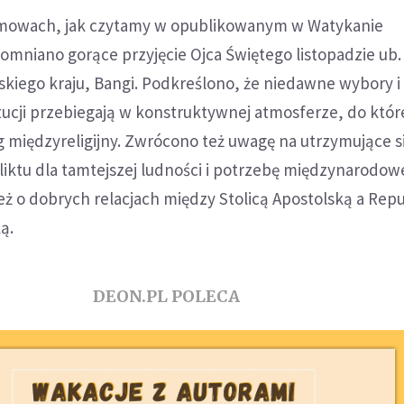
mowach, jak czytamy w opublikowanym w Watykanie
mniano gorące przyjęcie Ojca Świętego listopadzie ub. 
ńskiego kraju, Bangi. Podkreślono, że niedawne wybory 
ucji przebiegają w konstruktywnej atmosferze, do któr
og międzyreligijny. Zwrócono też uwagę na utrzymujące s
iktu dla tamtejszej ludności i potrzebę międzynarodow
ż o dobrych relacjach między Stolicą Apostolską a Rep
ą.
DEON.PL POLECA