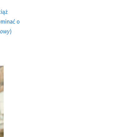
ciąż
ominać o
howy
)