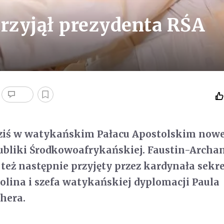
przyjął prezydenta RŚA
 dziś w watykańskim Pałacu Apostolskim now
ubliki Środkowoafrykańskiej. Faustin-Archa
 też następnie przyjęty przez kardynała sekr
rolina i szefa watykańskiej dyplomacji Paula
hera.