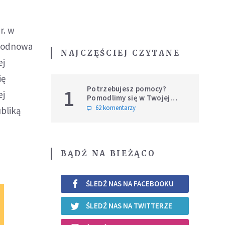
r. w
i odnowa
NAJCZĘŚCIEJ CZYTANE
ej
ię
Potrzebujesz pomocy?
1
ej
Pomodlimy się w Twojej
intencji
62 komentarzy
ubliką
BĄDŹ NA BIEŻĄCO
ŚLEDŹ NAS NA FACEBOOKU
ŚLEDŹ NAS NA TWITTERZE