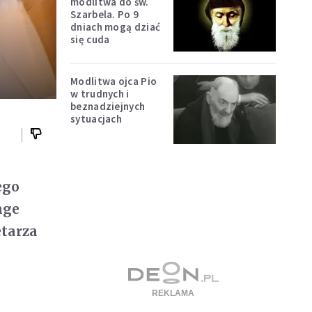
modlitwa do św.
Szarbela. Po 9
dniach mogą dziać
się cuda
Modlitwa ojca Pio
w trudnych i
beznadziejnych
sytuacjach
ego
nge
etarza