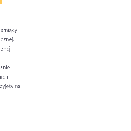
pełniący
cznej.
encji
znie
nich
zyjęty na