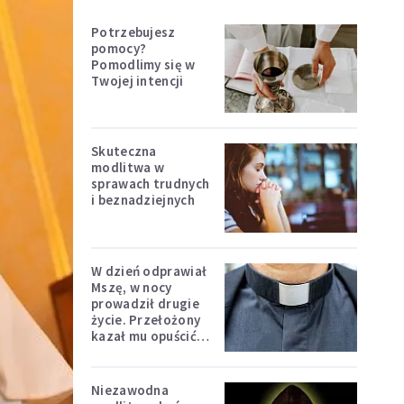
Potrzebujesz
pomocy?
Pomodlimy się w
Twojej intencji
Skuteczna
modlitwa w
sprawach trudnych
i beznadziejnych
W dzień odprawiał
Mszę, w nocy
prowadził drugie
życie. Przełożony
kazał mu opuścić
zakon
Niezawodna