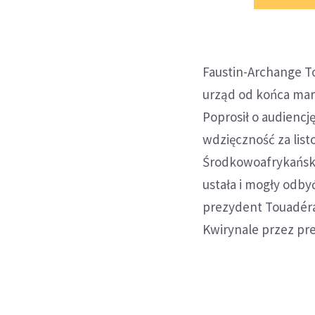
Faustin-Archange T
urząd od końca marc
Poprosił o audiencj
wdzięczność za list
Środkowoafrykański
ustała i mogły odb
prezydent Touadéra 
Kwirynale przez pre