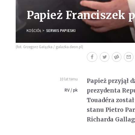
Papież Franciszek 
KOŚCIÓŁ
SERWIS PAPIESKI
(fot. Grzegorz Gałązka / galazka.deon.pl)
10 lat temu
Papież przyjął
prezydenta Rep
RV / pk
Touadéra został
stanu Pietro Pa
Richarda Gallag