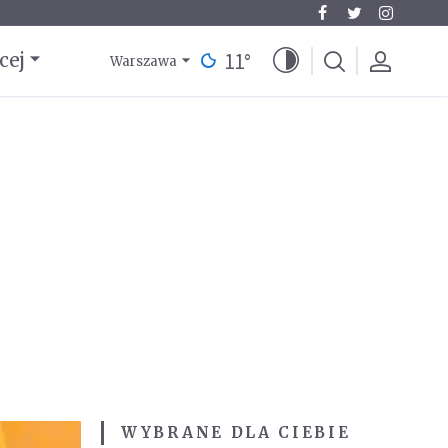
11
°
cej
Warszawa
WYBRANE DLA CIEBIE