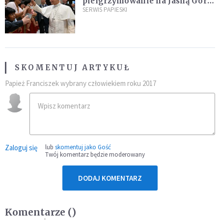
pielgrzymowanie na Jasną Górę
umocni wiarę i nadzieję
SERWIS PAPIESKI
SKOMENTUJ ARTYKUŁ
Papież Franciszek wybrany człowiekiem roku 2017
Zaloguj się
lub
skomentuj jako Gość
Twój komentarz będzie moderowany
DODAJ KOMENTARZ
Komentarze (
)