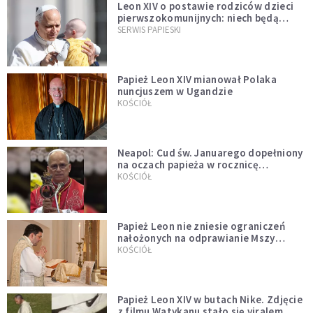
Leon XIV o postawie rodziców dzieci
pierwszokomunijnych: niech będą
przykładem
SERWIS PAPIESKI
Papież Leon XIV mianował Polaka
nuncjuszem w Ugandzie
KOŚCIÓŁ
Neapol: Cud św. Januarego dopełniony
na oczach papieża w rocznicę
pontyfikatu!
KOŚCIÓŁ
Papież Leon nie zniesie ograniczeń
nałożonych na odprawianie Mszy
trydenckiej. „Traditionis custodes”
KOŚCIÓŁ
zostaje w mocy
Papież Leon XIV w butach Nike. Zdjęcie
z filmu Watykanu stało się viralem