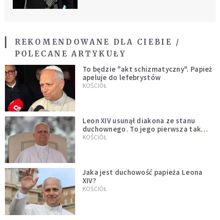
REKOMENDOWANE DLA CIEBIE /
POLECANE ARTYKUŁY
To będzie "akt schizmatyczny". Papież
apeluje do lefebrystów
KOŚCIÓŁ
Leon XIV usunął diakona ze stanu
duchownego. To jego pierwsza tak
bezprecedensowa decyzja
KOŚCIÓŁ
Jaka jest duchowość papieża Leona
XIV?
KOŚCIÓŁ