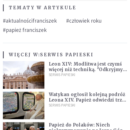
TEMATY W ARTYKULE
#aktualnościfranciszek
#człowiek roku
#papież franciszek
WIĘCEJ W:
SERWIS PAPIESKI
Leon XIV: Modlitwa jest czymś
więcej niż techniką. "Odkryjmy
ją na nowo"
SERWIS PAPIESKI
Watykan ogłosił kolejną podróż
Leona XIV. Papież odwiedzi trzy
kraje Ameryki Południowej
SERWIS PAPIESKI
Papież do Polaków: Niech