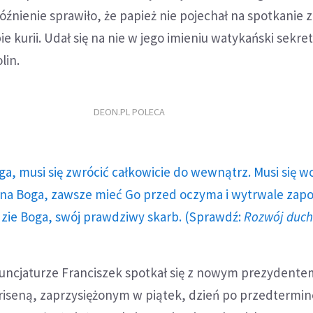
óźnienie sprawiło, że papież nie pojechał na spotkanie z
e kurii. Udał się na nie w jego imieniu watykański sekre
lin.
DEON.PL POLECA
ga, musi się zwrócić całkowicie do wewnątrz. Musi się w
a Boga, zawsze mieć Go przed oczyma i wytrwale zap
dzie Boga, swój prawdziwy skarb. (Sprawdź:
Rozwój duc
ncjaturze Franciszek spotkał się z nowym prezydentem
Siriseną, zaprzysiężonym w piątek, dzień po przedterm