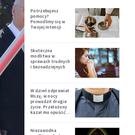
Potrzebujesz
pomocy?
Pomodlimy się w
Twojej intencji
Skuteczna
modlitwa w
sprawach trudnych
i beznadziejnych
W dzień odprawiał
Mszę, w nocy
prowadził drugie
życie. Przełożony
kazał mu opuścić
zakon
Niezawodna