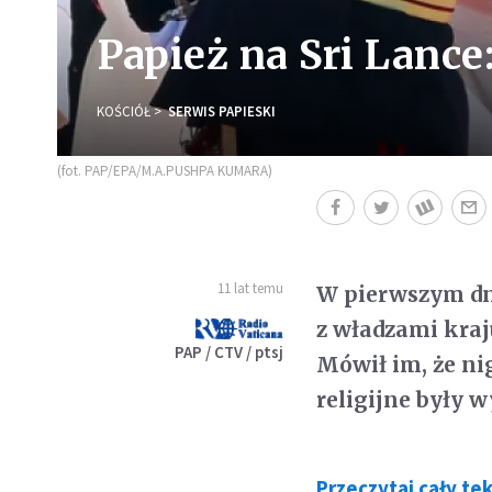
Papież na Sri Lance
KOŚCIÓŁ
SERWIS PAPIESKI
(fot. PAP/EPA/M.A.PUSHPA KUMARA)
11 lat temu
W pierwszym dni
z władzami kraj
PAP / CTV / ptsj
Mówił im, że ni
religijne były 
Przeczytaj cały te