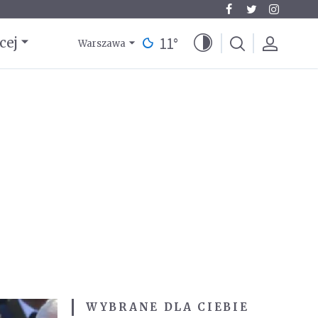
11
°
cej
Warszawa
WYBRANE DLA CIEBIE