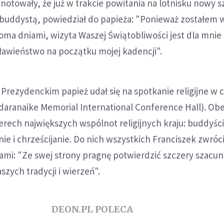
otowały, że już w trakcie powitania na lotnisku nowy s
t buddystą, powiedział do papieża: "Ponieważ zostałem
oma dniami, wizyta Waszej Świątobliwości jest dla mnie 
ławieństwo na początku mojej kadencji".
 Prezydenckim papież udał się na spotkanie religijne w
ranaike Memorial International Conference Hall). Obec
erech największych wspólnot religijnych kraju: buddyści
e i chrześcijanie. Do nich wszystkich Franciszek zwrócił
ami: "Ze swej strony pragnę potwierdzić szczery szacu
szych tradycji i wierzeń".
DEON.PL POLECA