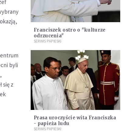
zef
 wybrany
okazją,
Franciszek ostro o "kulturze
odrzucenia"
SERWIS PAPIESKI
 centrum
ni byli
,
 się z
nek
Prasa uroczyście wita Franciszka
- papieża ludu
SERWIS PAPIESKI