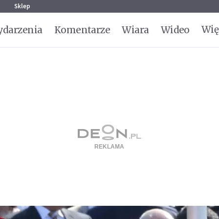
g
Sklep
Wię
darzenia
Komentarze
Wiara
Wideo