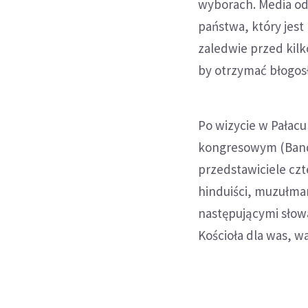
wyborach. Media odn
państwa, który jes
zaledwie przed kilk
by otrzymać błogos
Po wizycie w Pałacu
kongresowym (Banda
przedstawiciele czt
hinduiści, muzułmani
następującymi słow
Kościoła dla was, wa