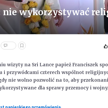
: nie wykorzystywać reli
u wizyty na Sri Lance papież Franciszek spo
u i przywódcami czterech wspólnot religijny
gdy nie wolno pozwolić na to, aby przekonan
wykorzystywane dla sprawy przemocy i wojny
kst papieskiego przemówienia.