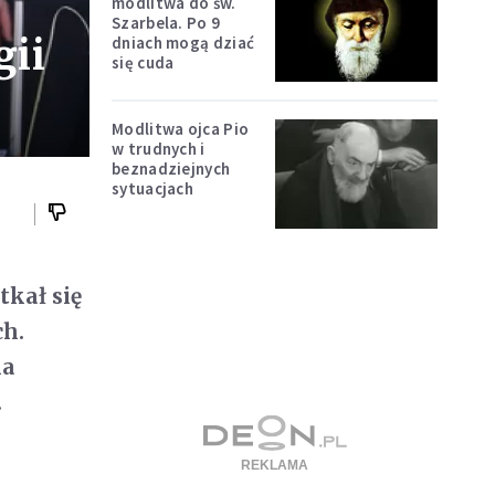
modlitwa do św.
Szarbela. Po 9
gii
dniach mogą dziać
się cuda
Modlitwa ojca Pio
w trudnych i
beznadziejnych
sytuacjach
tkał się
ch.
ia
.