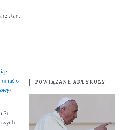
tarz stanu
ciąż
ominać o
POWIĄZANE ARTYKUŁY
howy
)
 Sri
inowych