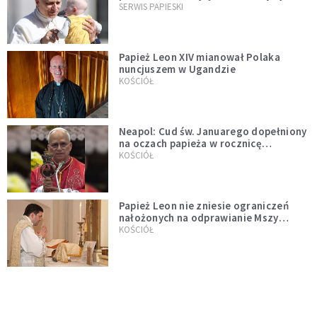
przykładem
SERWIS PAPIESKI
Papież Leon XIV mianował Polaka
nuncjuszem w Ugandzie
KOŚCIÓŁ
Neapol: Cud św. Januarego dopełniony
na oczach papieża w rocznicę
pontyfikatu!
KOŚCIÓŁ
Papież Leon nie zniesie ograniczeń
nałożonych na odprawianie Mszy
trydenckiej. „Traditionis custodes”
KOŚCIÓŁ
zostaje w mocy
Papież Leon XIV w butach Nike. Zdjęcie
z filmu Watykanu stało się viralem
WYDARZENIA