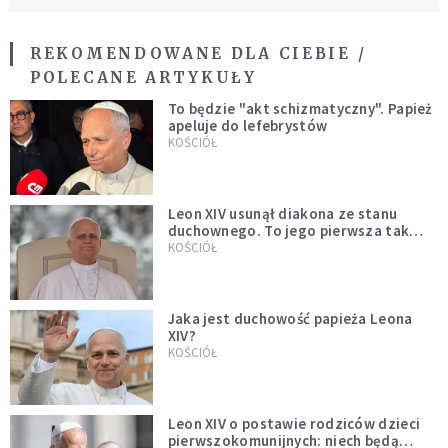
REKOMENDOWANE DLA CIEBIE /
POLECANE ARTYKUŁY
To będzie "akt schizmatyczny". Papież
apeluje do lefebrystów
KOŚCIÓŁ
Leon XIV usunął diakona ze stanu
duchownego. To jego pierwsza tak
bezprecedensowa decyzja
KOŚCIÓŁ
Jaka jest duchowość papieża Leona
XIV?
KOŚCIÓŁ
Leon XIV o postawie rodziców dzieci
pierwszokomunijnych: niech będą