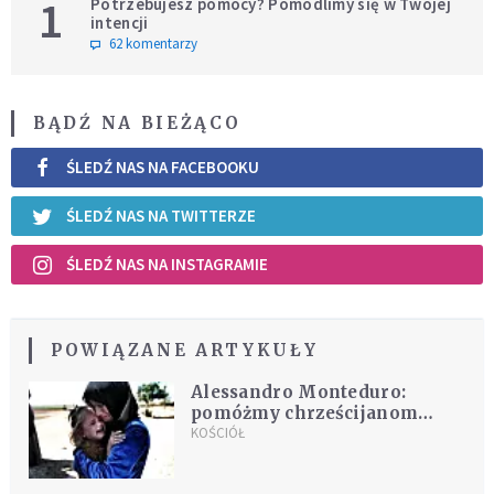
1
Potrzebujesz pomocy? Pomodlimy się w Twojej
intencji
62 komentarzy
BĄDŹ NA BIEŻĄCO
ŚLEDŹ NAS NA FACEBOOKU
ŚLEDŹ NAS NA TWITTERZE
ŚLEDŹ NAS NA INSTAGRAMIE
POWIĄZANE ARTYKUŁY
Alessandro Monteduro:
pomóżmy chrześcijanom
pozostać w Syrii
KOŚCIÓŁ