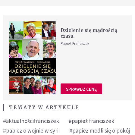
Dzielenie się mądrością
czasu
Papież Franciszek
SPRAWDŹ CENĘ
TEMATY W ARTYKULE
#aktualnościfranciszek
#papież franciszek
#papież o wojnie w syrii
#papież modli się o pokój