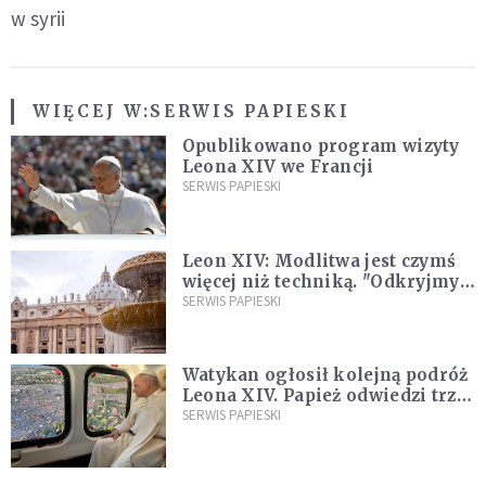
w syrii
WIĘCEJ W:
SERWIS PAPIESKI
Opublikowano program wizyty
Leona XIV we Francji
SERWIS PAPIESKI
Leon XIV: Modlitwa jest czymś
więcej niż techniką. "Odkryjmy
ją na nowo"
SERWIS PAPIESKI
Watykan ogłosił kolejną podróż
Leona XIV. Papież odwiedzi trzy
kraje Ameryki Południowej
SERWIS PAPIESKI