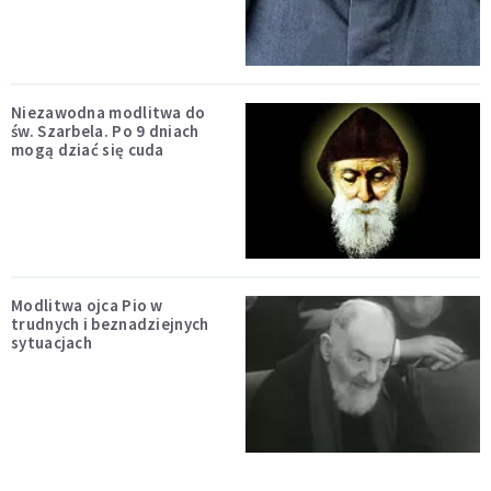
Niezawodna modlitwa do
św. Szarbela. Po 9 dniach
mogą dziać się cuda
Modlitwa ojca Pio w
trudnych i beznadziejnych
sytuacjach