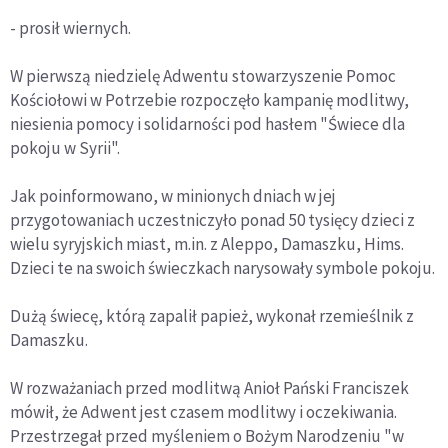
- prosił wiernych.
W pierwszą niedzielę Adwentu stowarzyszenie Pomoc
Kościołowi w Potrzebie rozpoczęło kampanię modlitwy,
niesienia pomocy i solidarności pod hasłem "Świece dla
pokoju w Syrii".
Jak poinformowano, w minionych dniach w jej
przygotowaniach uczestniczyło ponad 50 tysięcy dzieci z
wielu syryjskich miast, m.in. z Aleppo, Damaszku, Hims.
Dzieci te na swoich świeczkach narysowały symbole pokoju.
Dużą świecę, którą zapalił papież, wykonał rzemieślnik z
Damaszku.
W rozważaniach przed modlitwą Anioł Pański Franciszek
mówił, że Adwent jest czasem modlitwy i oczekiwania.
Przestrzegał przed myśleniem o Bożym Narodzeniu "w