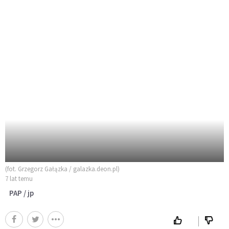
(fot. Grzegorz Gałązka / galazka.deon.pl)
7 lat temu
PAP / jp