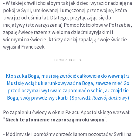
- W takiej chwili chciałbym tak jak dzieci wyrazić nadzieję na
pokój w Syrii, umiłowanej i umęczonej przez wojnę, która
trwa już od ośmiu lat. Dlatego, przyłączając się do
inicjatywy (stowarzyszenia) Pomoc Kościołowi w Potrzebie,
zapalę świecę razem z wieloma dziećmi syryjskimi i
wiernymi na świecie, którzy dzisiaj zapalają swoje świecie -
wyjaśnił Franciszek.
DEON.PL POLECA
Kto szuka Boga, musi się zwrócić całkowicie do wewnątrz.
Musi się wciąż ukierunkowywać na Boga, zawsze mieć Go
przed oczyma i wytrwale zapominać o sobie, aż znajdzie
Boga, swój prawdziwy skarb. (Sprawdź:
Rozwój duchowy
)
Po zapaleniu świecy w oknie Pałacu Apostolskiego wezwał:
"
Niech te płomienie rozproszą mroki wojny
".
- Módlmy się i pomóżmy chrześcijanom pozostać w Syrii i na