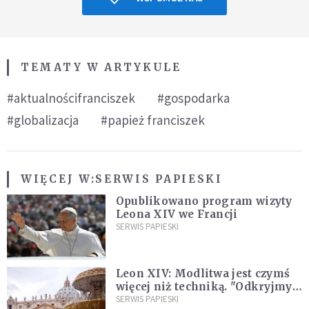
TEMATY W ARTYKULE
#aktualnościfranciszek
#gospodarka
#globalizacja
#papież franciszek
WIĘCEJ W:
SERWIS PAPIESKI
Opublikowano program wizyty
Leona XIV we Francji
SERWIS PAPIESKI
Leon XIV: Modlitwa jest czymś
więcej niż techniką. "Odkryjmy
ją na nowo"
SERWIS PAPIESKI