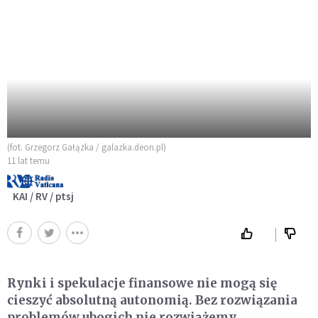
(fot. Grzegorz Gałązka / galazka.deon.pl)
11 lat temu
KAI / RV / ptsj
Rynki i spekulacje finansowe nie mogą się
cieszyć absolutną autonomią. Bez rozwiązania
problemów ubogich nie rozwiążemy