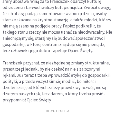
sfery ubóstwa. Winą za to Franciszek obarczył kulturę
odrzucenia i bałwochwalczy kult pieniądza. Zwrócił uwagę,
że ich ofiarą padają zamordowane w aborcji dzieci, osoby
starsze skazane na kryptoeutanazję, a także młodzi, którzy
nie mają szans na podjęcie pracy. Papież podkreślił, że
takiego stanu rzeczy nie można uznać za nieodwracalny. Nie
zniechęcajmy się, starajmy się budować społeczeństwo i
gospodarkę, w której centrum znajduje się nie pieniądz,
lecz człowiek i jego dobro - apeluje Ojciec Święty.
Franciszek przyznał, że niezbędne są zmiany strukturalne,
przestrzegł jednak, by nie czekać na nie z założonymi
rękami. Już teraz trzeba wprowadzić etykę do gospodarki i
polityki, a przede wszystkim się modlić, bo miłość i
dzielenie się, od których zależy prawdziwy rozwój, nie są
dziełem naszych rąk, lecz darem, o który trzeba prosić -
przypomniał Ojciec Święty.
DEON.PL POLECA