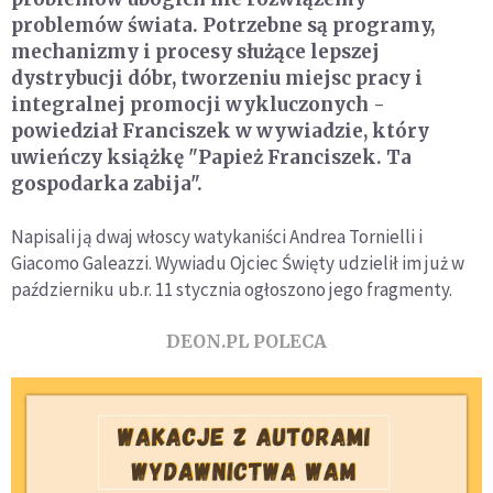
problemów świata. Potrzebne są programy,
mechanizmy i procesy służące lepszej
dystrybucji dóbr, tworzeniu miejsc pracy i
integralnej promocji wykluczonych -
powiedział Franciszek w wywiadzie, który
uwieńczy książkę "Papież Franciszek. Ta
gospodarka zabija".
Napisali ją dwaj włoscy watykaniści Andrea Tornielli i
Giacomo Galeazzi. Wywiadu Ojciec Święty udzielił im już w
październiku ub.r. 11 stycznia ogłoszono jego fragmenty.
DEON.PL POLECA