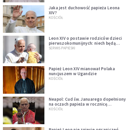
Jaka jest duchowość papieża Leona
XIV?
KOŚCIÓŁ
Leon XIV o postawie rodziców dzieci
pierwszokomunijnych: niech będą
przykładem
SERWIS PAPIESKI
Papież Leon XIV mianował Polaka
nuncjuszem w Ugandzie
KOŚCIÓŁ
Neapol: Cud św. Januarego dopełniony
na oczach papieża w rocznicę
pontyfikatu!
KOŚCIÓŁ
Papież Leon nie zniesie ograniczeń