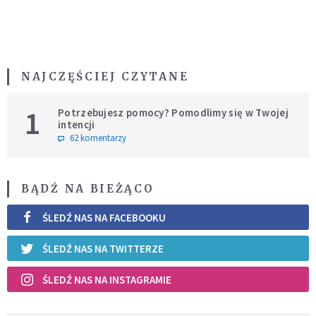
NAJCZĘŚCIEJ CZYTANE
1
Potrzebujesz pomocy? Pomodlimy się w Twojej
intencji
62 komentarzy
BĄDŹ NA BIEŻĄCO
ŚLEDŹ NAS NA FACEBOOKU
ŚLEDŹ NAS NA TWITTERZE
ŚLEDŹ NAS NA INSTAGRAMIE