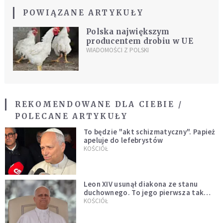
POWIĄZANE ARTYKUŁY
Polska największym
producentem drobiu w UE
WIADOMOŚCI Z POLSKI
REKOMENDOWANE DLA CIEBIE /
POLECANE ARTYKUŁY
To będzie "akt schizmatyczny". Papież
apeluje do lefebrystów
KOŚCIÓŁ
Leon XIV usunął diakona ze stanu
duchownego. To jego pierwsza tak
bezprecedensowa decyzja
KOŚCIÓŁ