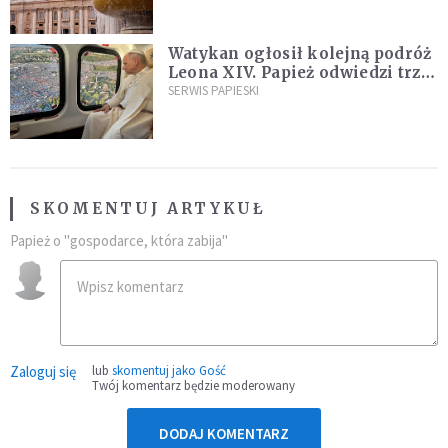
Watykan ogłosił kolejną podróż
Leona XIV. Papież odwiedzi trzy
kraje Ameryki Południowej
SERWIS PAPIESKI
SKOMENTUJ ARTYKUŁ
Papież o "gospodarce, która zabija"
Zaloguj się
lub
skomentuj jako Gość
Twój komentarz będzie moderowany
DODAJ KOMENTARZ