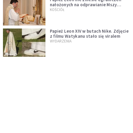
nałożonych na odprawianie Mszy
trydenckiej. „Traditionis custodes”
KOŚCIÓŁ
zostaje w mocy
Papież Leon XIV w butach Nike. Zdjęcie
z filmu Watykanu stało się viralem
WYDARZENIA