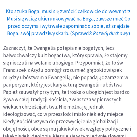
Kto szuka Boga, musi się zwrócić całkowicie do wewnątrz.
Musi się wciąż ukierunkowywać na Boga, zawsze mieć Go
przed oczyma i wytrwale zapominać o sobie, aż znajdzie
Boga, swój prawdziwy skarb. (Sprawdź:
Rozwój duchowy
)
Zaznaczył, że Ewangelia potępia nie bogatych, lecz
bałwochwalczy kult bogactwa, który sprawia, że stajemy
się nieczuli na wołanie ubogiego. Przypomniał, że to św.
Franciszek z Asyżu pomógł zrozumieć głęboki związek
między ubóstwem a Ewangelią, nie popadając zarazem w
pauperyzm, który jest karykaturą Ewangelii i ubóstwa.
Papież zauważył przy tym, że troska o ubogich jest bardzo
żywa w całej tradycji Kościoła, zwłaszcza w pierwszych
wiekach chrześcijaństwa. Nie można jej jednak
ideologizować, co w przeszłości miało niekiedy miejsce.
Kiedy Kościół wzywa do przezwyciężenia globalizacji
obojętności, obce są mu jakiekolwiek względy polityczne i
jakakolwiek ideologia. Kieruje się w tym jedynie słowami