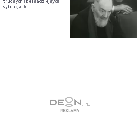
trudnych i beznadziejnych
sytuacjach