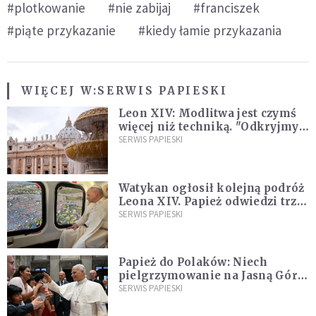
#plotkowanie
#nie zabijaj
#franciszek
#piąte przykazanie
#kiedy łamie przykazania
WIĘCEJ W:
SERWIS PAPIESKI
Leon XIV: Modlitwa jest czymś
więcej niż techniką. "Odkryjmy
ją na nowo"
SERWIS PAPIESKI
Watykan ogłosił kolejną podróż
Leona XIV. Papież odwiedzi trzy
kraje Ameryki Południowej
SERWIS PAPIESKI
Papież do Polaków: Niech
pielgrzymowanie na Jasną Górę
umocni wiarę i nadzieję
SERWIS PAPIESKI