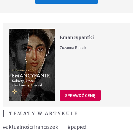
Emancypantki
Zuzanna Radzik
SPRAWDŹ CENĘ
TEMATY W ARTYKULE
#aktualnościfranciszek
#papież