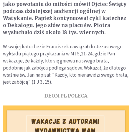
jako powołaniu do miłości mówił Ojciec Święty
podczas dzisiejszej audiencji ogólnej w
Watykanie. Papież kontynuował cykl katechez
o Dekalogu. Jego słów na placu św. Piotra
wysłuchało dziś około 18 tys. wiernych.
W swojej katechezie Franciszek nawiązał do Jezusowego
wykładu piątego przykazania w Mt 5,21-24, gdzie Pan
wskazuje, że każdy, kto się gniewa na swego brata,
podobnie jak zabójca podlega sądowi. Wskazał, że dlatego
właśnie św. Jan napisał: "Każdy, kto nienawidzi swego brata,
jest zabójcą" (1 J 3, 15).
DEON.PL POLECA