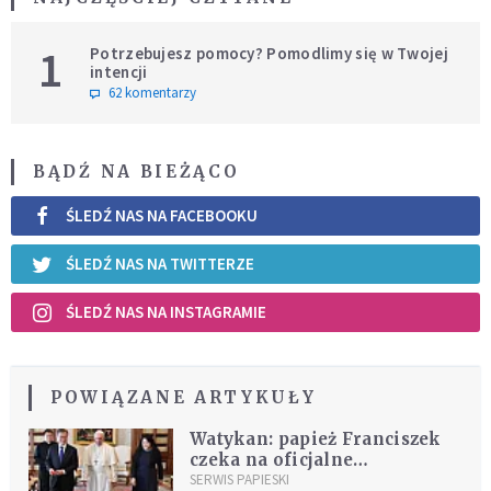
1
Potrzebujesz pomocy? Pomodlimy się w Twojej
intencji
62 komentarzy
BĄDŹ NA BIEŻĄCO
ŚLEDŹ NAS NA FACEBOOKU
ŚLEDŹ NAS NA TWITTERZE
ŚLEDŹ NAS NA INSTAGRAMIE
POWIĄZANE ARTYKUŁY
Watykan: papież Franciszek
czeka na oficjalne
zaproszenie do KRLD
SERWIS PAPIESKI