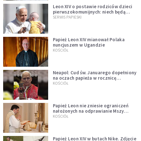
Leon XIV o postawie rodziców dzieci
pierwszokomunijnych: niech będą
przykładem
SERWIS PAPIESKI
Papież Leon XIV mianował Polaka
nuncjuszem w Ugandzie
KOŚCIÓŁ
Neapol: Cud św. Januarego dopełniony
na oczach papieża w rocznicę
pontyfikatu!
KOŚCIÓŁ
Papież Leon nie zniesie ograniczeń
nałożonych na odprawianie Mszy
trydenckiej. „Traditionis custodes”
KOŚCIÓŁ
zostaje w mocy
Papież Leon XIV w butach Nike. Zdjęcie