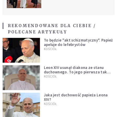
REKOMENDOWANE DLA CIEBIE /
POLECANE ARTYKUŁY
To będzie "akt schizmatyczny". Papież
apeluje do lefebrystów
KOŚCIÓŁ
Leon XIV usunął diakona ze stanu
duchownego. To jego pierwsza tak
bezprecedensowa decyzja
KOŚCIÓŁ
Jaka jest duchowość papieża Leona
XIV?
KOŚCIÓŁ