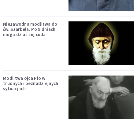
Niezawodna modlitwa do
św. Szarbela. Po 9 dniach
mogą dziać się cuda
Modlitwa ojca Pio w
trudnych i beznadziejnych
sytuacjach