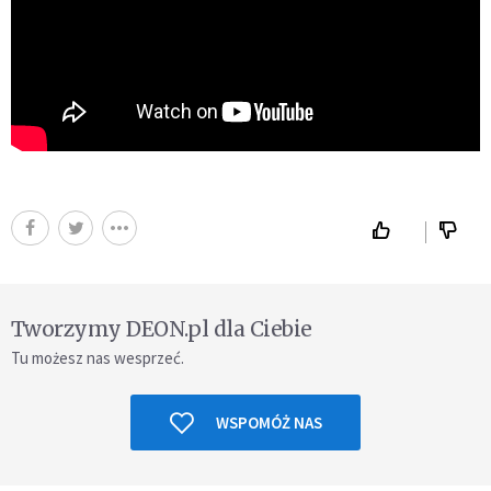
Tworzymy DEON.pl dla Ciebie
Tu możesz nas wesprzeć.
WSPOMÓŻ NAS