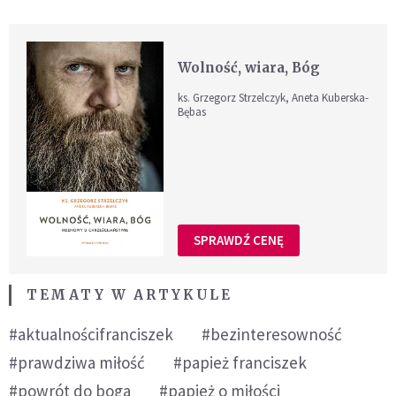
Wolność, wiara, Bóg
ks. Grzegorz Strzelczyk, Aneta Kuberska-
Bębas
SPRAWDŹ CENĘ
TEMATY W ARTYKULE
#aktualnościfranciszek
#bezinteresowność
#prawdziwa miłość
#papież franciszek
#powrót do boga
#papież o miłości