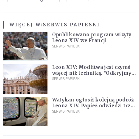
WIĘCEJ W:
SERWIS PAPIESKI
Opublikowano program wizyty
Leona XIV we Francji
SERWIS PAPIESKI
Leon XIV: Modlitwa jest czymś
więcej niż techniką. "Odkryjmy
ją na nowo"
SERWIS PAPIESKI
Watykan ogłosił kolejną podróż
Leona XIV. Papież odwiedzi trzy
kraje Ameryki Południowej
SERWIS PAPIESKI