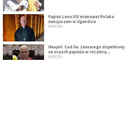
Papież Leon XIV mianował Polaka
nuncjuszem w Ugandzie
KOŚCIÓŁ
Neapol: Cud św. Januarego dopełniony
na oczach papieża w rocznicę
pontyfikatu!
KOŚCIÓŁ
Papież Leon nie zniesie ograniczeń
nałożonych na odprawianie Mszy
trydenckiej. „Traditionis custodes”
KOŚCIÓŁ
zostaje w mocy
Papież Leon XIV w butach Nike. Zdjęcie
z filmu Watykanu stało się viralem
WYDARZENIA