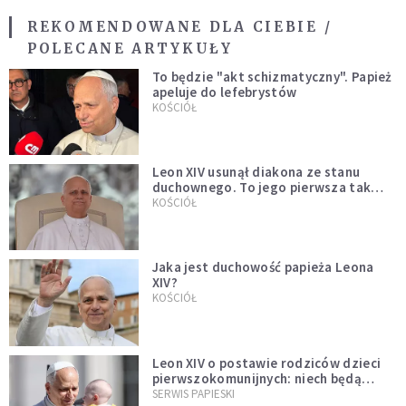
REKOMENDOWANE DLA CIEBIE /
POLECANE ARTYKUŁY
To będzie "akt schizmatyczny". Papież
apeluje do lefebrystów
KOŚCIÓŁ
Leon XIV usunął diakona ze stanu
duchownego. To jego pierwsza tak
bezprecedensowa decyzja
KOŚCIÓŁ
Jaka jest duchowość papieża Leona
XIV?
KOŚCIÓŁ
Leon XIV o postawie rodziców dzieci
pierwszokomunijnych: niech będą
przykładem
SERWIS PAPIESKI