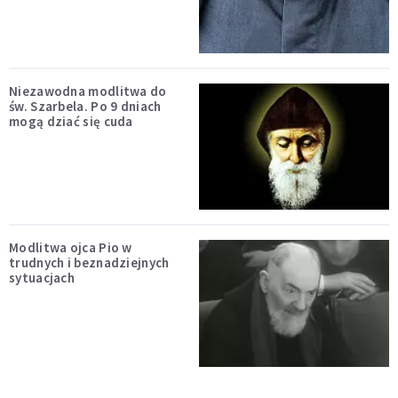
Niezawodna modlitwa do
św. Szarbela. Po 9 dniach
mogą dziać się cuda
Modlitwa ojca Pio w
trudnych i beznadziejnych
sytuacjach