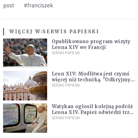
post
#franciszek
WIĘCEJ W:
SERWIS PAPIESKI
Opublikowano program wizyty
Leona XIV we Francji
SERWIS PAPIESKI
Leon XIV: Modlitwa jest czymś
więcej niż techniką. "Odkryjmy
ją na nowo"
SERWIS PAPIESKI
Watykan ogłosił kolejną podróż
Leona XIV. Papież odwiedzi trzy
kraje Ameryki Południowej
SERWIS PAPIESKI