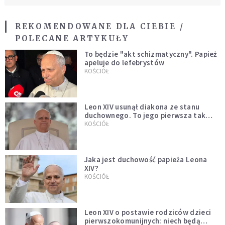
REKOMENDOWANE DLA CIEBIE /
POLECANE ARTYKUŁY
To będzie "akt schizmatyczny". Papież
apeluje do lefebrystów
KOŚCIÓŁ
Leon XIV usunął diakona ze stanu
duchownego. To jego pierwsza tak
bezprecedensowa decyzja
KOŚCIÓŁ
Jaka jest duchowość papieża Leona
XIV?
KOŚCIÓŁ
Leon XIV o postawie rodziców dzieci
pierwszokomunijnych: niech będą