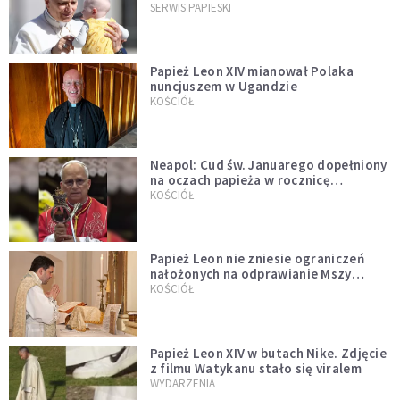
przykładem
SERWIS PAPIESKI
Papież Leon XIV mianował Polaka
nuncjuszem w Ugandzie
KOŚCIÓŁ
Neapol: Cud św. Januarego dopełniony
na oczach papieża w rocznicę
pontyfikatu!
KOŚCIÓŁ
Papież Leon nie zniesie ograniczeń
nałożonych na odprawianie Mszy
trydenckiej. „Traditionis custodes”
KOŚCIÓŁ
zostaje w mocy
Papież Leon XIV w butach Nike. Zdjęcie
z filmu Watykanu stało się viralem
WYDARZENIA