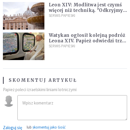
Leon XIV: Modlitwa jest czymś
więcej niż techniką. "Odkryjmy
ją na nowo"
SERWIS PAPIESKI
Watykan ogłosił kolejną podróż
Leona XIV. Papież odwiedzi trzy
kraje Ameryki Południowej
SERWIS PAPIESKI
SKOMENTUJ ARTYKUŁ
Papież poleci izraelskimi liniami lotniczymi
Zaloguj się
lub
skomentuj jako Gość