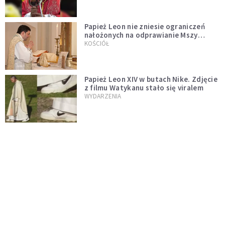
Papież Leon nie zniesie ograniczeń
nałożonych na odprawianie Mszy
trydenckiej. „Traditionis custodes”
KOŚCIÓŁ
zostaje w mocy
Papież Leon XIV w butach Nike. Zdjęcie
z filmu Watykanu stało się viralem
WYDARZENIA