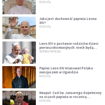
bezprecedensowa decyzja
KOŚCIÓŁ
Jaka jest duchowość papieża Leona
XIV?
KOŚCIÓŁ
Leon XIV o postawie rodziców dzieci
pierwszokomunijnych: niech będą
przykładem
SERWIS PAPIESKI
Papież Leon XIV mianował Polaka
nuncjuszem w Ugandzie
KOŚCIÓŁ
Neapol: Cud św. Januarego dopełniony
na oczach papieża w rocznicę
pontyfikatu!
KOŚCIÓŁ