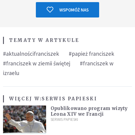
WSPOMÓŻ NAS
TEMATY W ARTYKULE
#aktualnościfranciszek
#papież franciszek
#franciszek w ziemii świętej
#franciszek w
izraelu
WIĘCEJ W:
SERWIS PAPIESKI
Opublikowano program wizyty
Leona XIV we Francji
SERWIS PAPIESKI