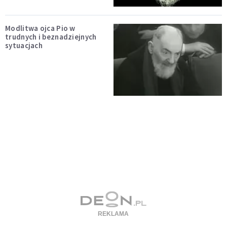
Modlitwa ojca Pio w
trudnych i beznadziejnych
sytuacjach