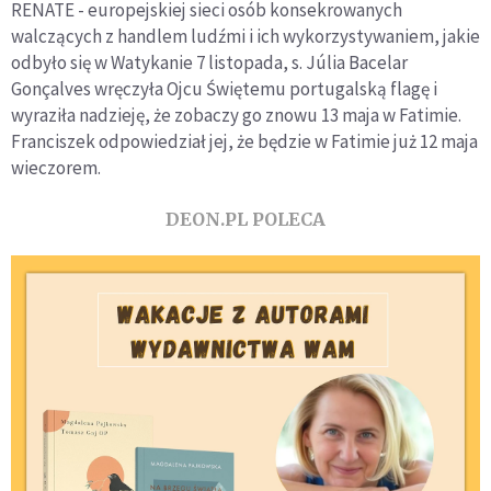
RENATE - europejskiej sieci osób konsekrowanych
walczących z handlem ludźmi i ich wykorzystywaniem, jakie
odbyło się w Watykanie 7 listopada, s. Júlia Bacelar
Gonçalves wręczyła Ojcu Świętemu portugalską flagę i
wyraziła nadzieję, że zobaczy go znowu 13 maja w Fatimie.
Franciszek odpowiedział jej, że będzie w Fatimie już 12 maja
wieczorem.
DEON.PL POLECA