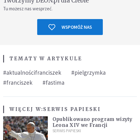
Tworzymy DEON.pl dla Ciebie
Tu możesz nas wesprzeć.
WSPOMÓŻ NAS
TEMATY W ARTYKULE
#aktualnościfranciszek
#pielgrzymka
#franciszek
#fastima
WIĘCEJ W:
SERWIS PAPIESKI
Opublikowano program wizyty
Leona XIV we Francji
SERWIS PAPIESKI