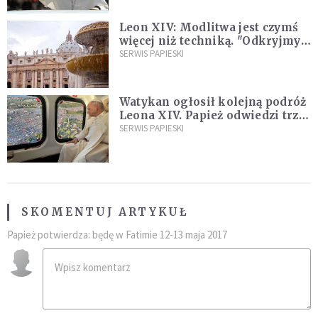
Leon XIV: Modlitwa jest czymś
więcej niż techniką. "Odkryjmy
ją na nowo"
SERWIS PAPIESKI
Watykan ogłosił kolejną podróż
Leona XIV. Papież odwiedzi trzy
kraje Ameryki Południowej
SERWIS PAPIESKI
SKOMENTUJ ARTYKUŁ
Papież potwierdza: będę w Fatimie 12-13 maja 2017