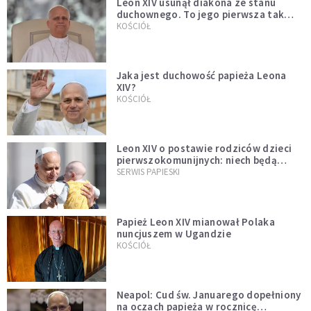
Leon XIV usunął diakona ze stanu
duchownego. To jego pierwsza tak
bezprecedensowa decyzja
KOŚCIÓŁ
Jaka jest duchowość papieża Leona
XIV?
KOŚCIÓŁ
Leon XIV o postawie rodziców dzieci
pierwszokomunijnych: niech będą
przykładem
SERWIS PAPIESKI
Papież Leon XIV mianował Polaka
nuncjuszem w Ugandzie
KOŚCIÓŁ
Neapol: Cud św. Januarego dopełniony
na oczach papieża w rocznicę