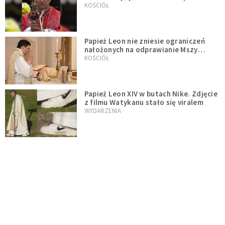
pontyfikatu!
KOŚCIÓŁ
Papież Leon nie zniesie ograniczeń
nałożonych na odprawianie Mszy
trydenckiej. „Traditionis custodes”
KOŚCIÓŁ
zostaje w mocy
Papież Leon XIV w butach Nike. Zdjęcie
z filmu Watykanu stało się viralem
WYDARZENIA