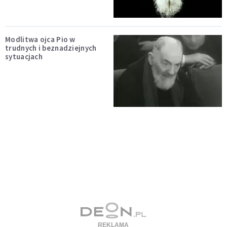
Modlitwa ojca Pio w
trudnych i beznadziejnych
sytuacjach