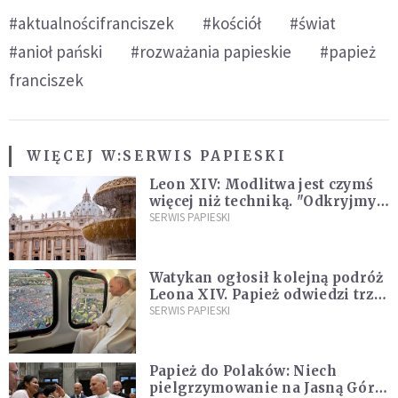
#aktualnościfranciszek
#kościół
#świat
#anioł pański
#rozważania papieskie
#papież
franciszek
WIĘCEJ W:
SERWIS PAPIESKI
Leon XIV: Modlitwa jest czymś
więcej niż techniką. "Odkryjmy
ją na nowo"
SERWIS PAPIESKI
Watykan ogłosił kolejną podróż
Leona XIV. Papież odwiedzi trzy
kraje Ameryki Południowej
SERWIS PAPIESKI
Papież do Polaków: Niech
pielgrzymowanie na Jasną Górę