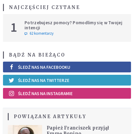
NAJCZĘŚCIEJ CZYTANE
1
Potrzebujesz pomocy? Pomodlimy się w Twojej
intencji
62 komentarzy
BĄDŹ NA BIEŻĄCO
ŚLEDŹ NAS NA FACEBOOKU
ŚLEDŹ NAS NA TWITTERZE
ŚLEDŹ NAS NA INSTAGRAMIE
POWIĄZANE ARTYKUŁY
Papież Franciszek przyjął
Emmę Bonino