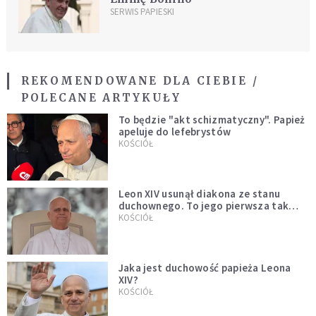
SERWIS PAPIESKI
REKOMENDOWANE DLA CIEBIE /
POLECANE ARTYKUŁY
To będzie "akt schizmatyczny". Papież
apeluje do lefebrystów
KOŚCIÓŁ
Leon XIV usunął diakona ze stanu
duchownego. To jego pierwsza tak
bezprecedensowa decyzja
KOŚCIÓŁ
Jaka jest duchowość papieża Leona
XIV?
KOŚCIÓŁ