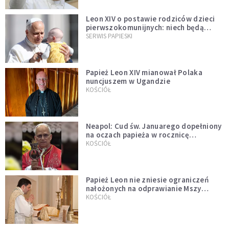
Leon XIV o postawie rodziców dzieci
pierwszokomunijnych: niech będą
przykładem
SERWIS PAPIESKI
Papież Leon XIV mianował Polaka
nuncjuszem w Ugandzie
KOŚCIÓŁ
Neapol: Cud św. Januarego dopełniony
na oczach papieża w rocznicę
pontyfikatu!
KOŚCIÓŁ
Papież Leon nie zniesie ograniczeń
nałożonych na odprawianie Mszy
trydenckiej. „Traditionis custodes”
KOŚCIÓŁ
zostaje w mocy