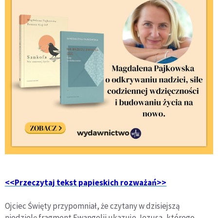
<<Przeczytaj tekst papieskich rozważań>>
Ojciec Święty przypomniał, że czytany w dzisiejszą
niedzielę fragment Ewangelii ukazuje Jezusa, którego