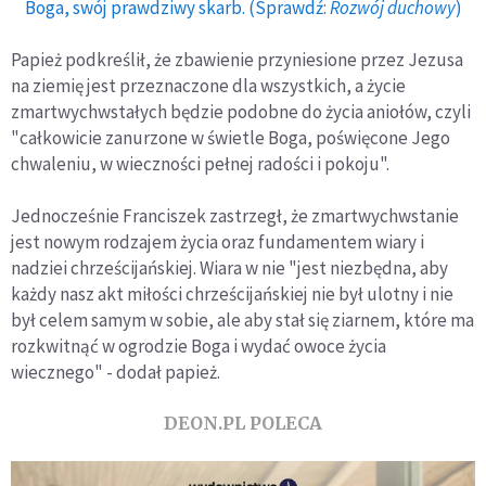
Boga, swój prawdziwy skarb. (Sprawdź:
Rozwój duchowy
)
Papież podkreślił, że zbawienie przyniesione przez Jezusa
na ziemię jest przeznaczone dla wszystkich, a życie
zmartwychwstałych będzie podobne do życia aniołów, czyli
"całkowicie zanurzone w świetle Boga, poświęcone Jego
chwaleniu, w wieczności pełnej radości i pokoju".
Jednocześnie Franciszek zastrzegł, że zmartwychwstanie
jest nowym rodzajem życia oraz fundamentem wiary i
nadziei chrześcijańskiej. Wiara w nie "jest niezbędna, aby
każdy nasz akt miłości chrześcijańskiej nie był ulotny i nie
był celem samym w sobie, ale aby stał się ziarnem, które ma
rozkwitnąć w ogrodzie Boga i wydać owoce życia
wiecznego" - dodał papież.
DEON.PL POLECA