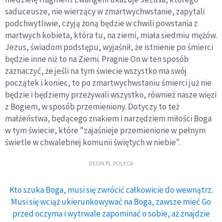
saduceusze, nie wierzący w zmartwychwstanie, zapytali
podchwytliwie, czyją żoną będzie w chwili powstania z
martwych kobieta, która tu, na ziemi, miała siedmiu mężów.
Jezus, świadom podstępu, wyjaśnił, że istnienie po śmierci
będzie inne niż to na Ziemi. Pragnie On w ten sposób
zaznaczyć, że jeśli na tym świecie wszystko ma swój
początek i koniec, to po zmartwychwstaniu śmierci już nie
będzie i będziemy przeżywali wszystko, również nasze więzi
z Bogiem, w sposób przemieniony. Dotyczy to też
małżeństwa, będącego znakiem i narzędziem miłości Boga
w tym świecie, które "zajaśnieje przemienione w pełnym
świetle w chwalebnej komunii świętych w niebie".
DEON.PL POLECA
Kto szuka Boga, musi się zwrócić całkowicie do wewnątrz.
Musi się wciąż ukierunkowywać na Boga, zawsze mieć Go
przed oczyma i wytrwale zapominać o sobie, aż znajdzie