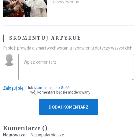
umocni wiarę i nadzieję
SERWIS PAPIESKI
SKOMENTUJ ARTYKUŁ
Papież: prawda o zmartwychwstaniu i zbawieniu dotyczy wszystkich
Zaloguj się
lub
skomentuj jako Gość
Twój komentarz będzie moderowany
DODAJ KOMENTARZ
Komentarze (
)
Najnowsze
Najpopularniejsze