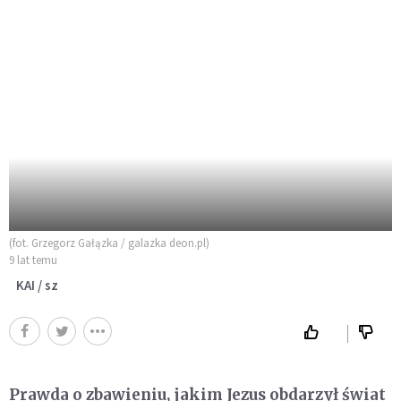
(fot. Grzegorz Gałązka / galazka deon.pl)
9 lat temu
KAI / sz
Prawda o zbawieniu, jakim Jezus obdarzył świat