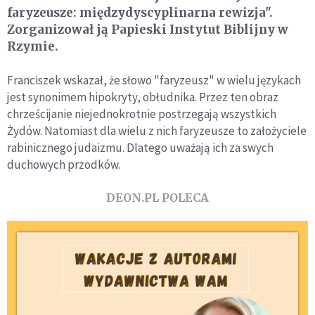
faryzeusze: międzydyscyplinarna rewizja".
Zorganizował ją Papieski Instytut Biblijny w
Rzymie.
Franciszek wskazał, że słowo "faryzeusz" w wielu językach
jest synonimem hipokryty, obłudnika. Przez ten obraz
chrześcijanie niejednokrotnie postrzegają wszystkich
Żydów. Natomiast dla wielu z nich faryzeusze to założyciele
rabinicznego judaizmu. Dlatego uważają ich za swych
duchowych przodków.
DEON.PL POLECA