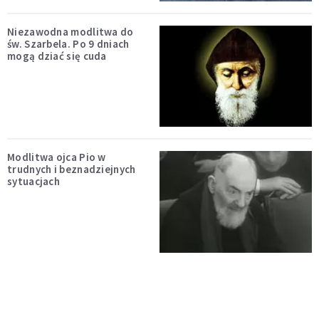
Niezawodna modlitwa do
św. Szarbela. Po 9 dniach
mogą dziać się cuda
Modlitwa ojca Pio w
trudnych i beznadziejnych
sytuacjach