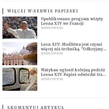
WIĘCEJ W:
SERWIS PAPIESKI
Opublikowano program wizyty
Leona XIV we Francji
SERWIS PAPIESKI
Leon XIV: Modlitwa jest czymś
więcej niż techniką. "Odkryjmy
ją na nowo"
SERWIS PAPIESKI
Watykan ogłosił kolejną podróż
Leona XIV. Papież odwiedzi trzy
kraje Ameryki Południowej
SERWIS PAPIESKI
SKOMENTUJ ARTYKUŁ