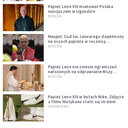
Papież Leon XIV mianował Polaka
nuncjuszem w Ugandzie
KOŚCIÓŁ
Neapol: Cud św. Januarego dopełniony
na oczach papieża w rocznicę
pontyfikatu!
KOŚCIÓŁ
Papież Leon nie zniesie ograniczeń
nałożonych na odprawianie Mszy
trydenckiej. „Traditionis custodes”
KOŚCIÓŁ
zostaje w mocy
Papież Leon XIV w butach Nike. Zdjęcie
z filmu Watykanu stało się viralem
WYDARZENIA