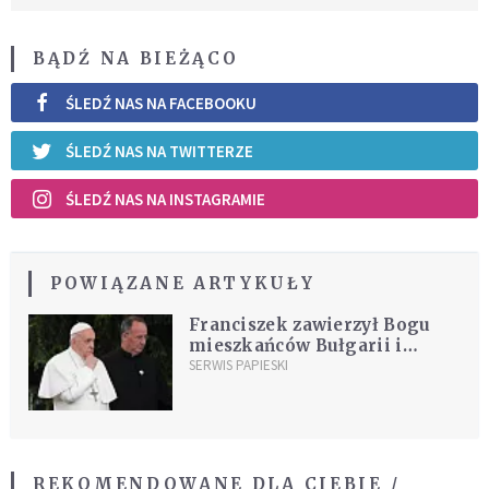
BĄDŹ NA BIEŻĄCO
ŚLEDŹ NAS NA FACEBOOKU
ŚLEDŹ NAS NA TWITTERZE
ŚLEDŹ NAS NA INSTAGRAMIE
POWIĄZANE ARTYKUŁY
Franciszek zawierzył Bogu
mieszkańców Bułgarii i
Macedonii Północnej
SERWIS PAPIESKI
REKOMENDOWANE DLA CIEBIE /