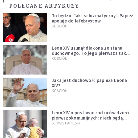
POLECANE ARTYKUŁY
To będzie "akt schizmatyczny". Papież
apeluje do lefebrystów
KOŚCIÓŁ
Leon XIV usunął diakona ze stanu
duchownego. To jego pierwsza tak
bezprecedensowa decyzja
KOŚCIÓŁ
Jaka jest duchowość papieża Leona
XIV?
KOŚCIÓŁ
Leon XIV o postawie rodziców dzieci
pierwszokomunijnych: niech będą
przykładem
SERWIS PAPIESKI