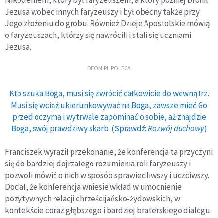
Nikodemem, który był faryzeuszem, a który później bronił
Jezusa wobec innych faryzeuszy i był obecny także przy
Jego złożeniu do grobu. Również Dzieje Apostolskie mówią
o faryzeuszach, którzy się nawrócili i stali się uczniami
Jezusa.
DEON.PL POLECA
Kto szuka Boga, musi się zwrócić całkowicie do wewnątrz.
Musi się wciąż ukierunkowywać na Boga, zawsze mieć Go
przed oczyma i wytrwale zapominać o sobie, aż znajdzie
Boga, swój prawdziwy skarb. (Sprawdź:
Rozwój duchowy
)
Franciszek wyraził przekonanie, że konferencja ta przyczyni
się do bardziej dojrzałego rozumienia roli faryzeuszy i
pozwoli mówić o nich w sposób sprawiedliwszy i uczciwszy.
Dodał, że konferencja wniesie wkład w umocnienie
pozytywnych relacji chrześcijańsko-żydowskich, w
kontekście coraz głębszego i bardziej braterskiego dialogu.