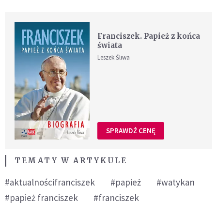
Franciszek. Papież z końca
świata
Leszek Śliwa
SPRAWDŹ CENĘ
TEMATY W ARTYKULE
#aktualnościfranciszek
#papież
#watykan
#papież franciszek
#franciszek