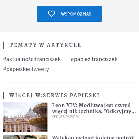
WSPOMÓŻ NAS
TEMATY W ARTYKULE
#aktualnościfranciszek
#papież franciszek
#papieskie tweety
WIĘCEJ W:
SERWIS PAPIESKI
Leon XIV: Modlitwa jest czymś
więcej niż techniką. "Odkryjmy
ją na nowo"
SERWIS PAPIESKI
Watykan ogłosił kolejną podróż