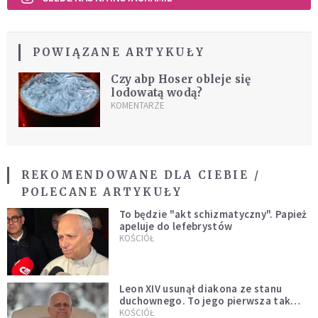
POWIĄZANE ARTYKUŁY
Czy abp Hoser obleje się
lodowatą wodą?
KOMENTARZE
REKOMENDOWANE DLA CIEBIE /
POLECANE ARTYKUŁY
To będzie "akt schizmatyczny". Papież
apeluje do lefebrystów
KOŚCIÓŁ
Leon XIV usunął diakona ze stanu
duchownego. To jego pierwsza tak
bezprecedensowa decyzja
KOŚCIÓŁ