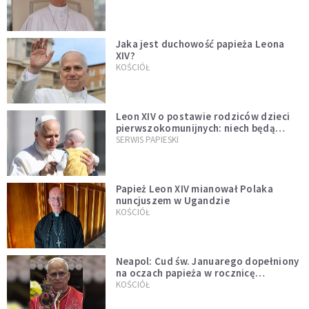
Jaka jest duchowość papieża Leona
XIV?
KOŚCIÓŁ
Leon XIV o postawie rodziców dzieci
pierwszokomunijnych: niech będą
przykładem
SERWIS PAPIESKI
Papież Leon XIV mianował Polaka
nuncjuszem w Ugandzie
KOŚCIÓŁ
Neapol: Cud św. Januarego dopełniony
na oczach papieża w rocznicę
pontyfikatu!
KOŚCIÓŁ