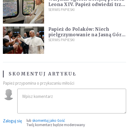
Leona XIV. Papież odwiedzi trzy
kraje Ameryki Południowej
SERWIS PAPIESKI
Papież do Polaków: Niech
pielgrzymowanie na Jasną Górę
umocni wiarę i nadzieję
SERWIS PAPIESKI
SKOMENTUJ ARTYKUŁ
Papież przypomina o przykazaniu miłości
Zaloguj się
lub
skomentuj jako Gość
Twój komentarz będzie moderowany