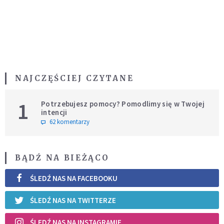
NAJCZĘŚCIEJ CZYTANE
1
Potrzebujesz pomocy? Pomodlimy się w Twojej
intencji
62 komentarzy
BĄDŹ NA BIEŻĄCO
ŚLEDŹ NAS NA FACEBOOKU
ŚLEDŹ NAS NA TWITTERZE
ŚLEDŹ NAS NA INSTAGRAMIE