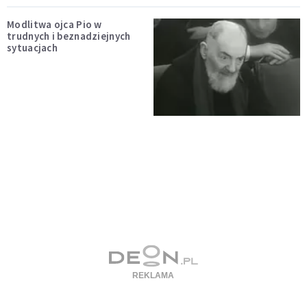
Modlitwa ojca Pio w
trudnych i beznadziejnych
sytuacjach