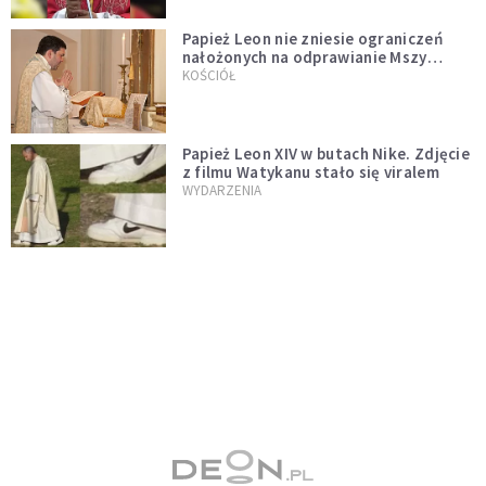
Papież Leon nie zniesie ograniczeń
nałożonych na odprawianie Mszy
trydenckiej. „Traditionis custodes”
KOŚCIÓŁ
zostaje w mocy
Papież Leon XIV w butach Nike. Zdjęcie
z filmu Watykanu stało się viralem
WYDARZENIA