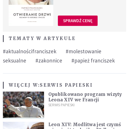
SPRAWDŹ CENĘ
TEMATY W ARTYKULE
#aktualnościfranciszek
#molestowanie
seksualne
#zakonnice
#papież franciszek
WIĘCEJ W:
SERWIS PAPIESKI
Opublikowano program wizyty
Leona XIV we Francji
SERWIS PAPIESKI
Leon XIV: Modlitwa jest czymś