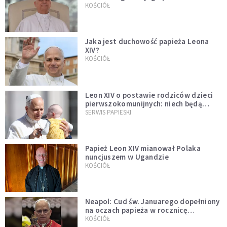
bezprecedensowa decyzja
KOŚCIÓŁ
Jaka jest duchowość papieża Leona
XIV?
KOŚCIÓŁ
Leon XIV o postawie rodziców dzieci
pierwszokomunijnych: niech będą
przykładem
SERWIS PAPIESKI
Papież Leon XIV mianował Polaka
nuncjuszem w Ugandzie
KOŚCIÓŁ
Neapol: Cud św. Januarego dopełniony
na oczach papieża w rocznicę
pontyfikatu!
KOŚCIÓŁ