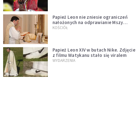
Papież Leon nie zniesie ograniczeń
nałożonych na odprawianie Mszy
trydenckiej. „Traditionis custodes”
KOŚCIÓŁ
zostaje w mocy
Papież Leon XIV w butach Nike. Zdjęcie
z filmu Watykanu stało się viralem
WYDARZENIA