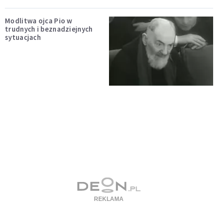
Modlitwa ojca Pio w
trudnych i beznadziejnych
sytuacjach