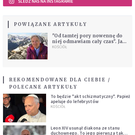
ŚLEDŹ NAS NA INSTAGRAMIE
POWIĄZANE ARTYKUŁY
"Od tamtej pory nowennę do
niej odmawiam cały czas". Jak
skromna zakonnica
KOŚCIÓŁ
zbudowała wielkie centrum
pomocy?
REKOMENDOWANE DLA CIEBIE /
POLECANE ARTYKUŁY
To będzie "akt schizmatyczny". Papież
apeluje do lefebrystów
KOŚCIÓŁ
Leon XIV usunął diakona ze stanu
duchownego. To jego pierwsza tak