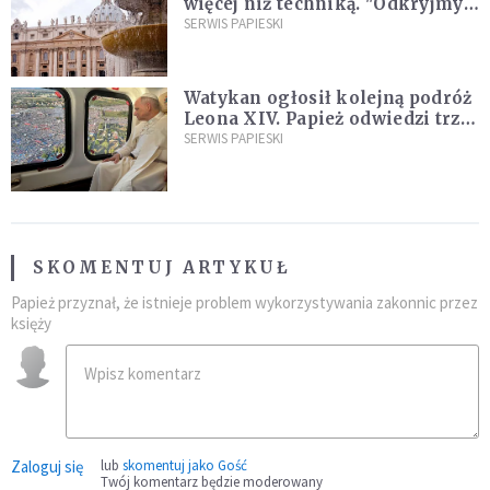
więcej niż techniką. "Odkryjmy
ją na nowo"
SERWIS PAPIESKI
Watykan ogłosił kolejną podróż
Leona XIV. Papież odwiedzi trzy
kraje Ameryki Południowej
SERWIS PAPIESKI
SKOMENTUJ ARTYKUŁ
Papież przyznał, że istnieje problem wykorzystywania zakonnic przez
księży
Zaloguj się
lub
skomentuj jako Gość
Twój komentarz będzie moderowany