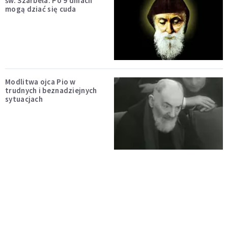
św. Szarbela. Po 9 dniach
mogą dziać się cuda
Modlitwa ojca Pio w
trudnych i beznadziejnych
sytuacjach