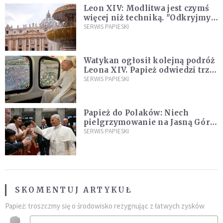
Leon XIV: Modlitwa jest czymś
więcej niż techniką. "Odkryjmy
ją na nowo"
SERWIS PAPIESKI
Watykan ogłosił kolejną podróż
Leona XIV. Papież odwiedzi trzy
kraje Ameryki Południowej
SERWIS PAPIESKI
Papież do Polaków: Niech
pielgrzymowanie na Jasną Górę
umocni wiarę i nadzieję
SERWIS PAPIESKI
SKOMENTUJ ARTYKUŁ
Papież: troszczmy się o środowisko rezygnując z łatwych zysków