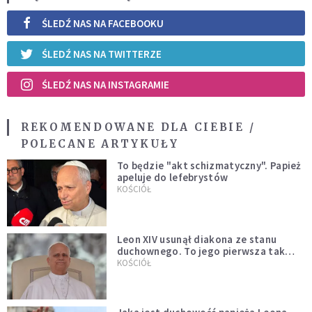
ŚLEDŹ NAS NA FACEBOOKU
ŚLEDŹ NAS NA TWITTERZE
ŚLEDŹ NAS NA INSTAGRAMIE
REKOMENDOWANE DLA CIEBIE /
POLECANE ARTYKUŁY
To będzie "akt schizmatyczny". Papież
apeluje do lefebrystów
KOŚCIÓŁ
Leon XIV usunął diakona ze stanu
duchownego. To jego pierwsza tak
bezprecedensowa decyzja
KOŚCIÓŁ