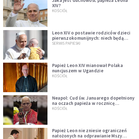
Jaka jest duchowość papieża Leona
XIV?
KOŚCIÓŁ
Leon XIV o postawie rodziców dzieci
pierwszokomunijnych: niech będą
przykładem
SERWIS PAPIESKI
Papież Leon XIV mianował Polaka
nuncjuszem w Ugandzie
KOŚCIÓŁ
Neapol: Cud św. Januarego dopełniony
na oczach papieża w rocznicę
pontyfikatu!
KOŚCIÓŁ
Papież Leon nie zniesie ograniczeń
nałożonych na odprawianie Mszy