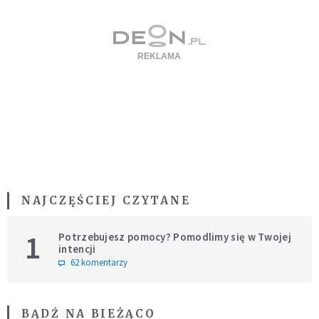
NAJCZĘŚCIEJ CZYTANE
1
Potrzebujesz pomocy? Pomodlimy się w Twojej
intencji
62 komentarzy
BĄDŹ NA BIEŻĄCO