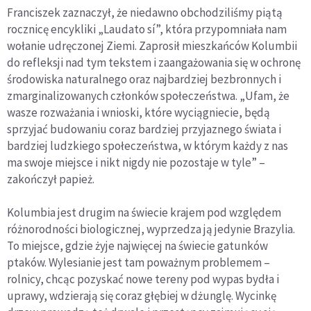
Franciszek zaznaczył, że niedawno obchodziliśmy piątą
rocznicę encykliki „Laudato sí”, która przypomniała nam
wołanie udręczonej Ziemi. Zaprosił mieszkańców Kolumbii
do refleksji nad tym tekstem i zaangażowania się w ochronę
środowiska naturalnego oraz najbardziej bezbronnych i
zmarginalizowanych członków społeczeństwa. „Ufam, że
wasze rozważania i wnioski, które wyciągniecie, będą
sprzyjać budowaniu coraz bardziej przyjaznego świata i
bardziej ludzkiego społeczeństwa, w którym każdy z nas
ma swoje miejsce i nikt nigdy nie pozostaje w tyle” –
zakończył papież.
Kolumbia jest drugim na świecie krajem pod względem
różnorodności biologicznej, wyprzedza ją jedynie Brazylia.
To miejsce, gdzie żyje najwięcej na świecie gatunków
ptaków. Wylesianie jest tam poważnym problemem –
rolnicy, chcąc pozyskać nowe tereny pod wypas bydła i
uprawy, wdzierają się coraz głębiej w dżunglę. Wycinkę