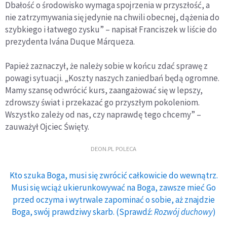
Dbałość o środowisko wymaga spojrzenia w przyszłość, a
nie zatrzymywania się jedynie na chwili obecnej, dążenia do
szybkiego i łatwego zysku” – napisał Franciszek w liście do
prezydenta Ivána Duque Márqueza.
Papież zaznaczył, że należy sobie w końcu zdać sprawę z
powagi sytuacji. „Koszty naszych zaniedbań będą ogromne.
Mamy szansę odwrócić kurs, zaangażować się w lepszy,
zdrowszy świat i przekazać go przyszłym pokoleniom.
Wszystko zależy od nas, czy naprawdę tego chcemy” –
zauważył Ojciec Święty.
DEON.PL POLECA
Kto szuka Boga, musi się zwrócić całkowicie do wewnątrz.
Musi się wciąż ukierunkowywać na Boga, zawsze mieć Go
przed oczyma i wytrwale zapominać o sobie, aż znajdzie
Boga, swój prawdziwy skarb. (Sprawdź:
Rozwój duchowy
)