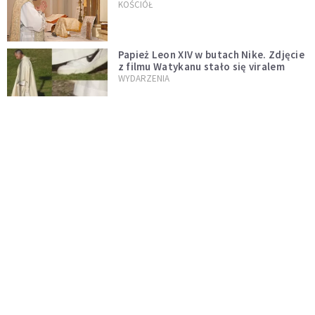
trydenckiej. „Traditionis custodes”
KOŚCIÓŁ
zostaje w mocy
Papież Leon XIV w butach Nike. Zdjęcie
z filmu Watykanu stało się viralem
WYDARZENIA