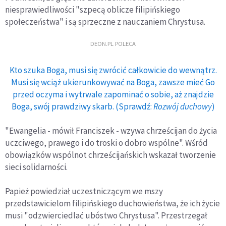
niesprawiedliwości "szpecą oblicze filipińskiego
społeczeństwa" i są sprzeczne z nauczaniem Chrystusa.
DEON.PL POLECA
Kto szuka Boga, musi się zwrócić całkowicie do wewnątrz.
Musi się wciąż ukierunkowywać na Boga, zawsze mieć Go
przed oczyma i wytrwale zapominać o sobie, aż znajdzie
Boga, swój prawdziwy skarb. (Sprawdź:
Rozwój duchowy
)
"Ewangelia - mówił Franciszek - wzywa chrześcijan do życia
uczciwego, prawego i do troski o dobro wspólne". Wśród
obowiązków wspólnot chrześcijańskich wskazał tworzenie
sieci solidarności.
Papież powiedział uczestniczącym we mszy
przedstawicielom filipińskiego duchowieństwa, że ich życie
musi "odzwierciedlać ubóstwo Chrystusa". Przestrzegał