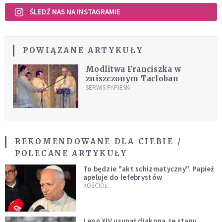
ŚLEDŹ NAS NA INSTAGRAMIE
POWIĄZANE ARTYKUŁY
Modlitwa Franciszka w
zniszczonym Tacloban
SERWIS PAPIESKI
REKOMENDOWANE DLA CIEBIE /
POLECANE ARTYKUŁY
To będzie "akt schizmatyczny". Papież
apeluje do lefebrystów
KOŚCIÓŁ
Leon XIV usunął diakona ze stanu