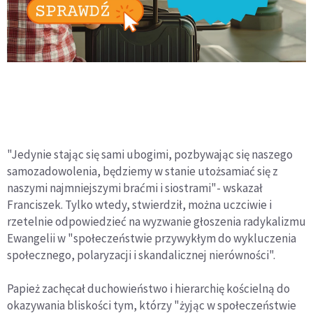
"Jedynie stając się sami ubogimi, pozbywając się naszego
samozadowolenia, będziemy w stanie utożsamiać się z
naszymi najmniejszymi braćmi i siostrami"- wskazał
Franciszek. Tylko wtedy, stwierdził, można uczciwie i
rzetelnie odpowiedzieć na wyzwanie głoszenia radykalizmu
Ewangelii w "społeczeństwie przywykłym do wykluczenia
społecznego, polaryzacji i skandalicznej nierówności".
Papież zachęcał duchowieństwo i hierarchię kościelną do
okazywania bliskości tym, którzy "żyjąc w społeczeństwie