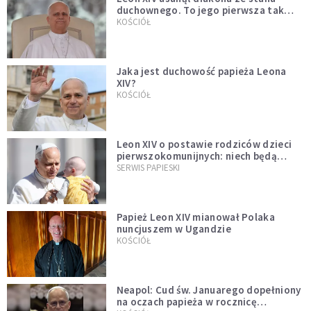
duchownego. To jego pierwsza tak
bezprecedensowa decyzja
KOŚCIÓŁ
Jaka jest duchowość papieża Leona
XIV?
KOŚCIÓŁ
Leon XIV o postawie rodziców dzieci
pierwszokomunijnych: niech będą
przykładem
SERWIS PAPIESKI
Papież Leon XIV mianował Polaka
nuncjuszem w Ugandzie
KOŚCIÓŁ
Neapol: Cud św. Januarego dopełniony
na oczach papieża w rocznicę