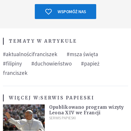
WSPOMÓŻ NAS
TEMATY W ARTYKULE
#aktualnościfranciszek
#msza święta
#filipiny
#duchowieństwo
#papież
franciszek
WIĘCEJ W:
SERWIS PAPIESKI
Opublikowano program wizyty
Leona XIV we Francji
SERWIS PAPIESKI