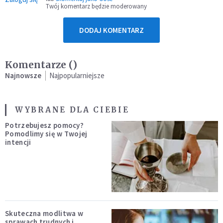
Twój komentarz będzie moderowany
DODAJ KOMENTARZ
Komentarze (
)
Najnowsze
Najpopularniejsze
WYBRANE DLA CIEBIE
Potrzebujesz pomocy?
Pomodlimy się w Twojej
intencji
Skuteczna modlitwa w
sprawach trudnych i