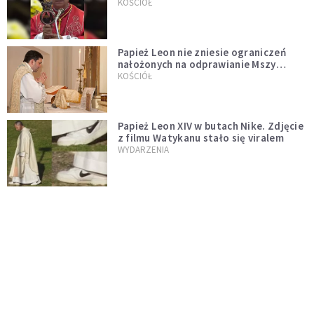
pontyfikatu!
KOŚCIÓŁ
Papież Leon nie zniesie ograniczeń
nałożonych na odprawianie Mszy
trydenckiej. „Traditionis custodes”
KOŚCIÓŁ
zostaje w mocy
Papież Leon XIV w butach Nike. Zdjęcie
z filmu Watykanu stało się viralem
WYDARZENIA