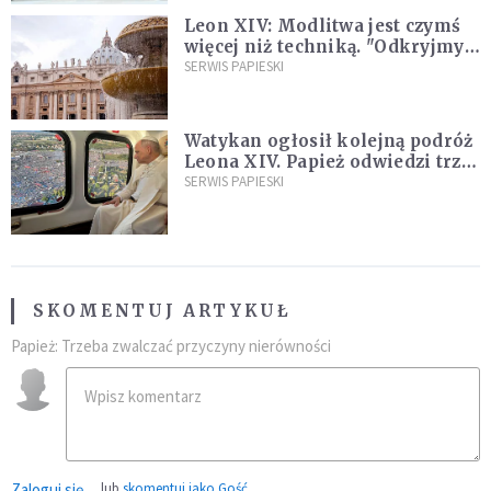
Leon XIV: Modlitwa jest czymś
więcej niż techniką. "Odkryjmy
ją na nowo"
SERWIS PAPIESKI
Watykan ogłosił kolejną podróż
Leona XIV. Papież odwiedzi trzy
kraje Ameryki Południowej
SERWIS PAPIESKI
SKOMENTUJ ARTYKUŁ
Papież: Trzeba zwalczać przyczyny nierówności
Zaloguj się
lub
skomentuj jako Gość