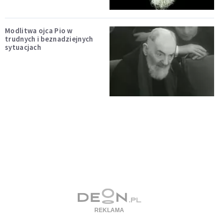
Modlitwa ojca Pio w
trudnych i beznadziejnych
sytuacjach