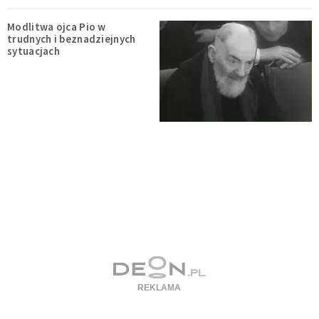
Modlitwa ojca Pio w
trudnych i beznadziejnych
sytuacjach