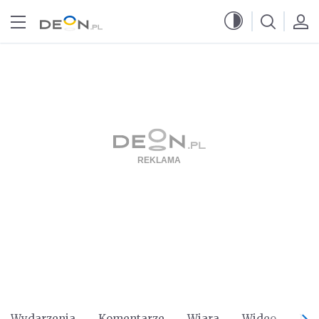
Przejdź do menu głównego
Przejdź do treści
Wydarzenia
Komentarze
Wiara
Wideo
Po 