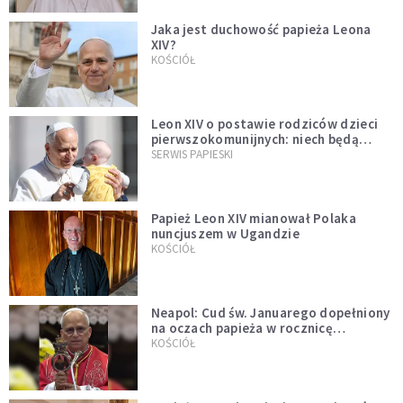
Jaka jest duchowość papieża Leona
XIV?
KOŚCIÓŁ
Leon XIV o postawie rodziców dzieci
pierwszokomunijnych: niech będą
przykładem
SERWIS PAPIESKI
Papież Leon XIV mianował Polaka
nuncjuszem w Ugandzie
KOŚCIÓŁ
Neapol: Cud św. Januarego dopełniony
na oczach papieża w rocznicę
pontyfikatu!
KOŚCIÓŁ