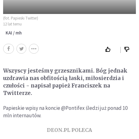
(fot. Papieski Twitter)
12 lat temu
KAI / mh
Wszyscy jesteśmy grzesznikami. Bóg jednak
uzdrawia nas obfitością łaski, miłosierdzia i
czułości - napisał papież Franciszek na
Twitterze.
Papieskie wpisy na koncie @Pontifex śledzi już ponad 10
mln internautów.
DEON.PL POLECA