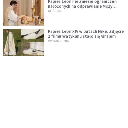
Papież Leon nie zniesie ograniczeń
nałożonych na odprawianie Mszy
trydenckiej. „Traditionis custodes”
KOŚCIÓŁ
zostaje w mocy
Papież Leon XIV w butach Nike. Zdjęcie
z filmu Watykanu stało się viralem
WYDARZENIA