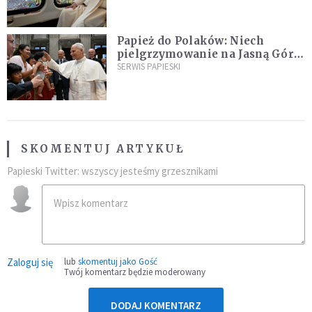
Papież do Polaków: Niech
pielgrzymowanie na Jasną Górę
umocni wiarę i nadzieję
SERWIS PAPIESKI
SKOMENTUJ ARTYKUŁ
Papieski Twitter: wszyscy jesteśmy grzesznikami
Zaloguj się
lub
skomentuj jako Gość
Twój komentarz będzie moderowany
DODAJ KOMENTARZ