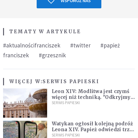
WSPOMÓŻ NAS
TEMATY W ARTYKULE
#aktualnościfranciszek
#twitter
#papież
franciszek
#grzesznik
WIĘCEJ W:
SERWIS PAPIESKI
Leon XIV: Modlitwa jest czymś
więcej niż techniką. "Odkryjmy
ją na nowo"
SERWIS PAPIESKI
Watykan ogłosił kolejną podróż
Leona XIV. Papież odwiedzi trzy
kraje Ameryki Południowej
SERWIS PAPIESKI