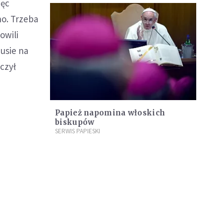
ięc
no. Trzeba
owili
zusie na
czył
Papież napomina włoskich
biskupów
SERWIS PAPIESKI