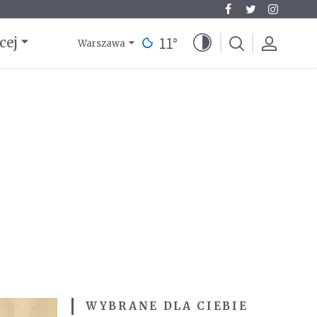
11
°
cej
Warszawa
WYBRANE DLA CIEBIE