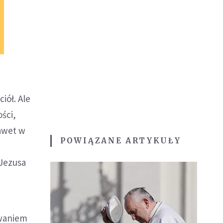
iół. Ale
ści,
awet w
POWIĄZANE ARTYKUŁY
 Jezusa
zwaniem