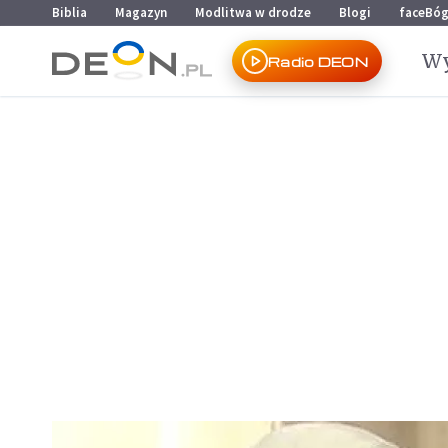
Przejdź do menu głównego
Przejdź do treści
Biblia
Magazyn
Modlitwa w drodze
Blogi
faceBó
Wy
Radio DEON