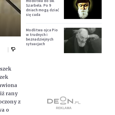
modlitwa do św.
Szarbela. Po 9
dniach mogą dziać
się cuda
Modlitwa ojca Pio
w trudnych i
beznadziejnych
sytuacjach
iszek
szek
tawiona
iż rany
noczony z
wa o