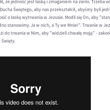
ił, że jedność jest łaską i zmaganiem na ziemi. Trzeba w
 Ducha Świętego, aby nas przekształcił, abyśmy byli jed
sić o łaskę wytrwania w Jezusie. Modli się On, aby "stan
edno stanowimy. Ja w nich, a Ty we Mnie!". Trwanie w Je
i do trwania w Nim, aby "widzieli chwałę moją" - zakoń
 Święty.