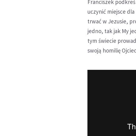
Franciszek podkreśl
uczynić miejsce dla
trwać w Jezusie, pro
jedno, tak jak My j
tym świecie prowadz
swoją homilię Ojciec