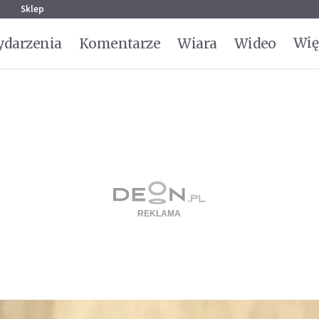
g
Sklep
Wię
darzenia
Komentarze
Wiara
Wideo