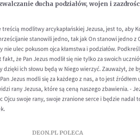
 zwalczanie ducha podziałów, wojen i zazdrośc
 treścią modlitwy arcykapłańskiej Jezusa, jest to, aby Ko
rześcijanie stanowili jedno, tak jak On stanowi jedno z
y nie ulec pokusom ojca kłamstwa i podziałów. Podkreślił
 fakt, że Pan Jezus modlił się nie tylko za swoich ucznió
zy dzięki ich słowu będą w Niego wierzyć. Zauważył, że 
Pan Jezus modli się za każdego z nas, a to jest źródłem 
widzi rany Jezusa, które są ceną naszego zbawienia. - J
c Ojcu swoje rany, swoje zranione serce i będzie nadal to
ek.
DEON.PL POLECA