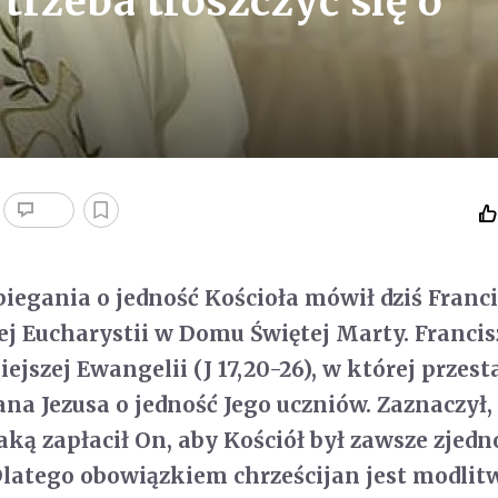
 trzeba troszczyć się o
iegania o jedność Kościoła mówił dziś Franc
j Eucharystii w Domu Świętej Marty. Franci
iejszej Ewangelii (J 17,20-26), w której przes
na Jezusa o jedność Jego uczniów. Zaznaczył, 
jaką zapłacił On, aby Kościół był zawsze zjed
Dlatego obowiązkiem chrześcijan jest modlit