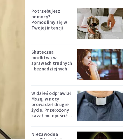
Potrzebujesz
pomocy?
Pomodlimy się w
Twojej intencji
Skuteczna
modlitwa w
sprawach trudnych
i beznadziejnych
W dzień odprawiał
Mszę, w nocy
prowadził drugie
życie. Przełożony
kazał mu opuścić
zakon
Niezawodna