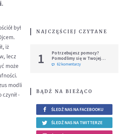
i.
ściół był
NAJCZĘŚCIEJ CZYTANE
 Ojcem.
, iż
Potrzebujesz pomocy?
1
w, lecz
Pomodlimy się w Twojej
intencji
62 komentarzy
być może
ufności.
ezus modli
BĄDŹ NA BIEŻĄCO
 czynił -
ŚLEDŹ NAS NA FACEBOOKU
ŚLEDŹ NAS NA TWITTERZE