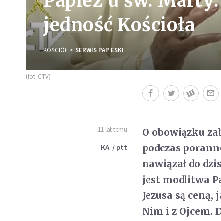
Papież u św. Marty:
jedność Kościoła
KOŚCIÓŁ
SERWIS PAPIESKI
(fot. CTV)
11 lat temu
O obowiązku zab
podczas poranne
KAI / ptt
nawiązał do dzis
jest modlitwa Pa
Jezusa są ceną, 
Nim i z Ojcem. 