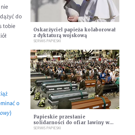
 nie
 dążyć do
s tobie
Oskarżyciel papieża kolaborował
iół
z dyktaturą wojskową
SERWIS PAPIESKI
ciąż
ominać o
howy
)
Papieskie przesłanie
solidarności do ofiar lawiny w
Salgar
SERWIS PAPIESKI