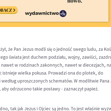
ył, że Pan Jezus modli się o jedność swego ludu, za Kośc
tego świata jest duchem podziału, wojny, zawiści, zazdro
 nawet w rodzinach zakonnych, nawet w diecezjach, n
i: istnieje wielka pokusa. Prowadzi ona do plotek, do
zi według uproszczonych schematów. W modlitwie Pana
, aby odrzucono takie postawy - zaznaczył papież.
dno, tak jak Jezus i Ojciec są jedno. To jest właśnie wy