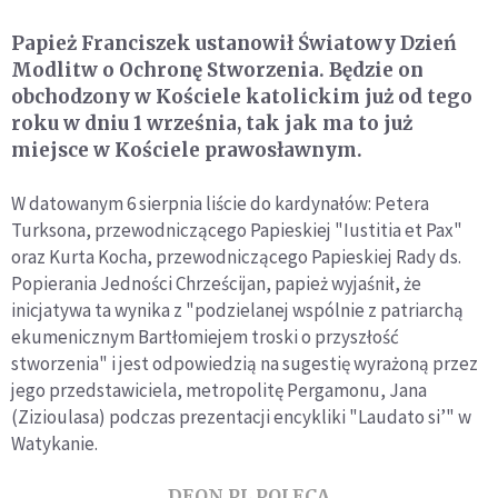
Papież Franciszek ustanowił Światowy Dzień
Modlitw o Ochronę Stworzenia. Będzie on
obchodzony w Kościele katolickim już od tego
roku w dniu 1 września, tak jak ma to już
miejsce w Kościele prawosławnym.
W datowanym 6 sierpnia liście do kardynałów: Petera
Turksona, przewodniczącego Papieskiej "Iustitia et Pax"
oraz Kurta Kocha, przewodniczącego Papieskiej Rady ds.
Popierania Jedności Chrześcijan, papież wyjaśnił, że
inicjatywa ta wynika z "podzielanej wspólnie z patriarchą
ekumenicznym Bartłomiejem troski o przyszłość
stworzenia" i jest odpowiedzią na sugestię wyrażoną przez
jego przedstawiciela, metropolitę Pergamonu, Jana
(Zizioulasa) podczas prezentacji encykliki "Laudato si’" w
Watykanie.
DEON.PL POLECA