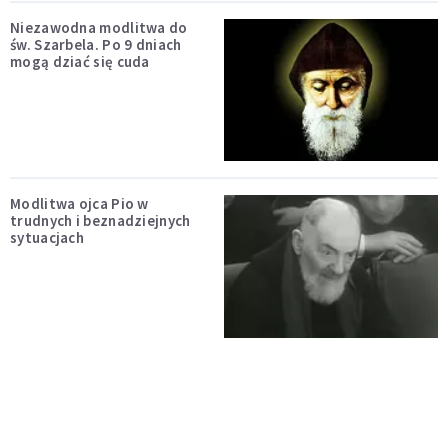
Niezawodna modlitwa do
św. Szarbela. Po 9 dniach
mogą dziać się cuda
Modlitwa ojca Pio w
trudnych i beznadziejnych
sytuacjach