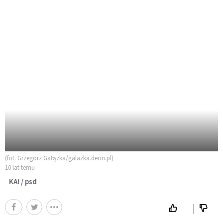
(fot. Grzegorz Gałązka/galazka.deon.pl)
10 lat temu
KAI / psd