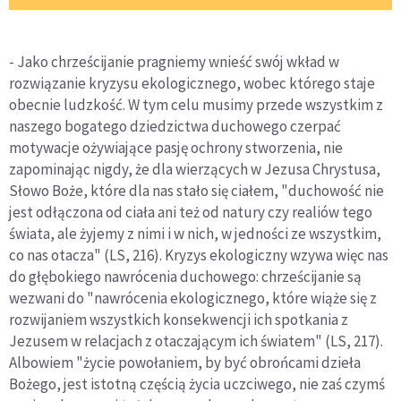
- Jako chrześcijanie pragniemy wnieść swój wkład w
rozwiązanie kryzysu ekologicznego, wobec którego staje
obecnie ludzkość. W tym celu musimy przede wszystkim z
naszego bogatego dziedzictwa duchowego czerpać
motywacje ożywiające pasję ochrony stworzenia, nie
zapominając nigdy, że dla wierzących w Jezusa Chrystusa,
Słowo Boże, które dla nas stało się ciałem, "duchowość nie
jest odłączona od ciała ani też od natury czy realiów tego
świata, ale żyjemy z nimi i w nich, w jedności ze wszystkim,
co nas otacza" (LS, 216). Kryzys ekologiczny wzywa więc nas
do głębokiego nawrócenia duchowego: chrześcijanie są
wezwani do "nawrócenia ekologicznego, które wiąże się z
rozwijaniem wszystkich konsekwencji ich spotkania z
Jezusem w relacjach z otaczającym ich światem" (LS, 217).
Albowiem "życie powołaniem, by być obrońcami dzieła
Bożego, jest istotną częścią życia uczciwego, nie zaś czymś