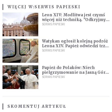
WIĘCEJ W:
SERWIS PAPIESKI
Leon XIV: Modlitwa jest czymś
więcej niż techniką. "Odkryjmy
ją na nowo"
SERWIS PAPIESKI
Watykan ogłosił kolejną podróż
Leona XIV. Papież odwiedzi trzy
kraje Ameryki Południowej
SERWIS PAPIESKI
Papież do Polaków: Niech
pielgrzymowanie na Jasną Górę
umocni wiarę i nadzieję
SERWIS PAPIESKI
SKOMENTUJ ARTYKUŁ