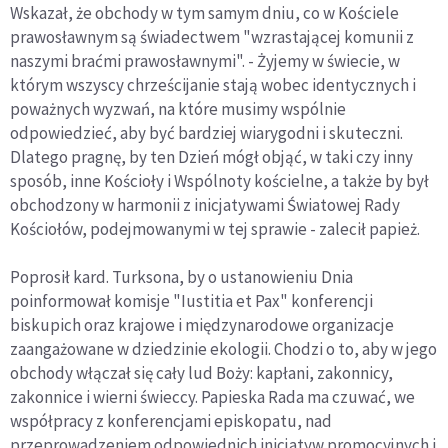
Wskazał, że obchody w tym samym dniu, co w Kościele
prawosławnym są świadectwem "wzrastającej komunii z
naszymi braćmi prawosławnymi". - Żyjemy w świecie, w
którym wszyscy chrześcijanie stają wobec identycznych i
poważnych wyzwań, na które musimy wspólnie
odpowiedzieć, aby być bardziej wiarygodni i skuteczni.
Dlatego pragnę, by ten Dzień mógł objąć, w taki czy inny
sposób, inne Kościoły i Wspólnoty kościelne, a także by był
obchodzony w harmonii z inicjatywami Światowej Rady
Kościołów, podejmowanymi w tej sprawie - zalecił papież.
Poprosił kard. Turksona, by o ustanowieniu Dnia
poinformował komisje "Iustitia et Pax" konferencji
biskupich oraz krajowe i międzynarodowe organizacje
zaangażowane w dziedzinie ekologii. Chodzi o to, aby w jego
obchody włączał się cały lud Boży: kapłani, zakonnicy,
zakonnice i wierni świeccy. Papieska Rada ma czuwać, we
współpracy z konferencjami episkopatu, nad
przeprowadzeniem odpowiednich inicjatyw promocyjnych i