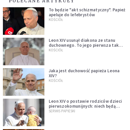
POLECANE ARTYKUŁY
To będzie "akt schizmatyczny". Papież
apeluje do lefebrystów
KOŚCIÓŁ
Leon XIV usunął diakona ze stanu
duchownego. To jego pierwsza tak
bezprecedensowa decyzja
KOŚCIÓŁ
Jaka jest duchowość papieża Leona
XIV?
KOŚCIÓŁ
Leon XIV o postawie rodziców dzieci
pierwszokomunijnych: niech będą
przykładem
SERWIS PAPIESKI