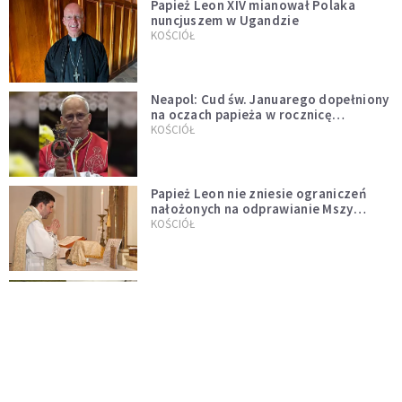
Papież Leon XIV mianował Polaka
nuncjuszem w Ugandzie
KOŚCIÓŁ
Neapol: Cud św. Januarego dopełniony
na oczach papieża w rocznicę
pontyfikatu!
KOŚCIÓŁ
Papież Leon nie zniesie ograniczeń
nałożonych na odprawianie Mszy
trydenckiej. „Traditionis custodes”
KOŚCIÓŁ
zostaje w mocy
Papież Leon XIV w butach Nike. Zdjęcie
z filmu Watykanu stało się viralem
WYDARZENIA