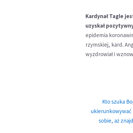
Kardynał Tagle jes
uzyskał pozytywny
epidemia koronawiru
rzymskiej, kard. An
wyzdrowiał i wznowi
Kto szuka Bo
ukierunkowywać n
sobie, aż znaj