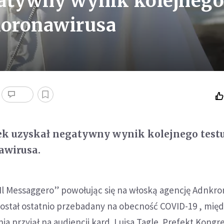
gatywny wynik kolejnego
koronawirusa
zek uzyskał negatywny wynik kolejnego test
awirusa.
Il Messaggero” powołując się na włoską agencję Adnkro
 został ostatnio przebadany na obecność COVID-19 , mię
nia przyjął na audiencji kard. Luisa Tagle. Prefekt Kongre