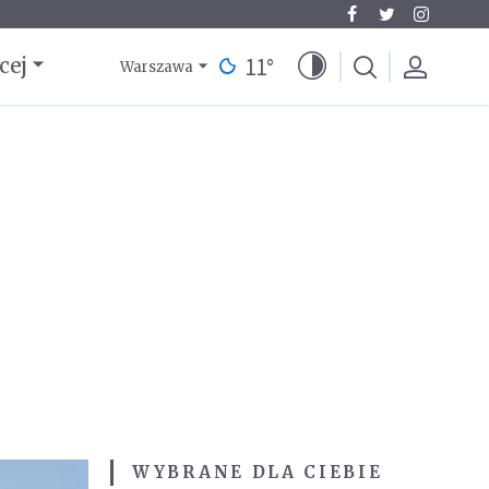
11
°
cej
Warszawa
WYBRANE DLA CIEBIE