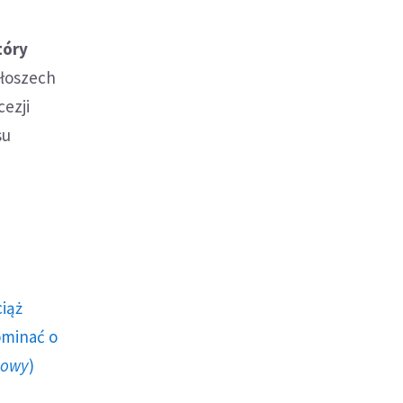
tóry
łoszech
ezji
su
ciąż
ominać o
howy
)