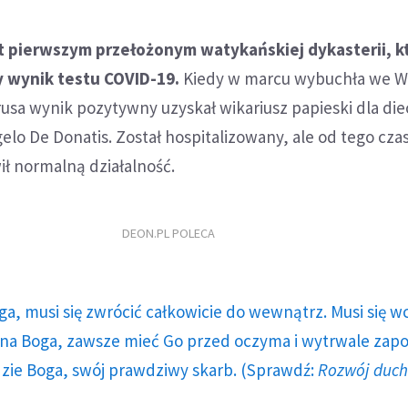
t pierwszym przełożonym watykańskiej dykasterii, k
 wynik testu COVID-19.
Kiedy w marcu wybuchła we W
sa wynik pozytywny uzyskał wikariusz papieski dla diec
gelo De Donatis. Został hospitalizowany, ale od tego cza
ł normalną działalność.
DEON.PL POLECA
ga, musi się zwrócić całkowicie do wewnątrz. Musi się w
a Boga, zawsze mieć Go przed oczyma i wytrwale zap
dzie Boga, swój prawdziwy skarb. (Sprawdź:
Rozwój duc