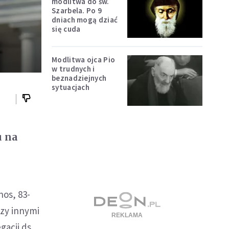
modlitwa do św.
Szarbela. Po 9
dniach mogą dziać
się cuda
Modlitwa ojca Pio
w trudnych i
beznadziejnych
sytuacjach
u na
nos, 83-
dzy innymi
gacji ds.