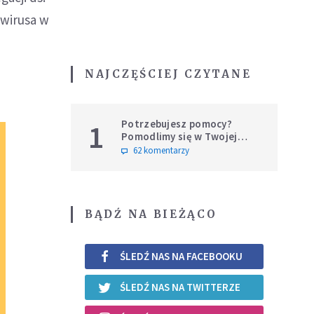
awirusa w
NAJCZĘŚCIEJ CZYTANE
Potrzebujesz pomocy?
1
Pomodlimy się w Twojej
intencji
62 komentarzy
BĄDŹ NA BIEŻĄCO
ŚLEDŹ NAS NA FACEBOOKU
ŚLEDŹ NAS NA TWITTERZE