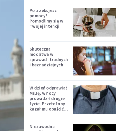
Potrzebujesz
pomocy?
Pomodlimy się w
Twojej intencji
Skuteczna
modlitwa w
sprawach trudnych
i beznadziejnych
W dzień odprawiał
Mszę, w nocy
prowadził drugie
życie. Przełożony
kazał mu opuścić
zakon
Niezawodna