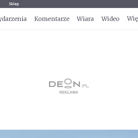
g
Sklep
Wię
darzenia
Komentarze
Wiara
Wideo