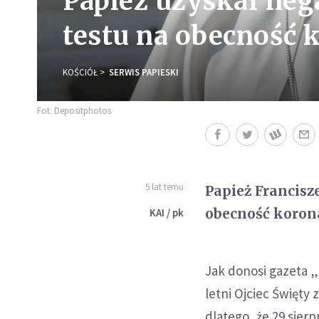
Papież uzyskał ne
testu na obecność 
KOŚCIÓŁ
SERWIS PAPIESKI
Fot. Depositphotos
5 lat temu
Papież Francis
obecność koron
KAI / pk
Jak donosi gazeta „
letni Ojciec Święty
dlatego, że 29 sierp