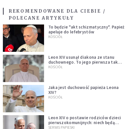
REKOMENDOWANE DLA CIEBIE /
POLECANE ARTYKUŁY
To będzie "akt schizmatyczny". Papież
apeluje do lefebrystów
KOŚCIÓŁ
Leon XIV usunął diakona ze stanu
duchownego. To jego pierwsza tak
bezprecedensowa decyzja
KOŚCIÓŁ
Jaka jest duchowość papieża Leona
XIV?
KOŚCIÓŁ
Leon XIV o postawie rodziców dzieci
pierwszokomunijnych: niech będą
przykładem
SERWIS PAPIESKI