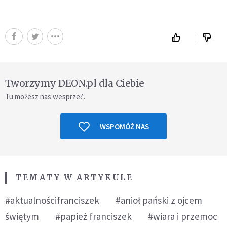
Tworzymy DEON.pl dla Ciebie
Tu możesz nas wesprzeć.
WSPOMÓŻ NAS
TEMATY W ARTYKULE
#aktualnościfranciszek
#anioł pański z ojcem
świętym
#papież franciszek
#wiara i przemoc