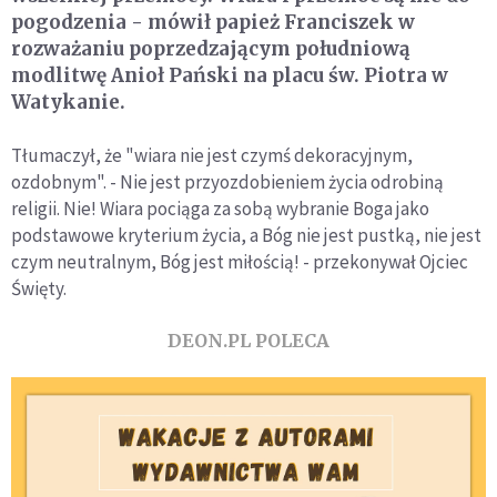
pogodzenia - mówił papież Franciszek w
rozważaniu poprzedzającym południową
modlitwę Anioł Pański na placu św. Piotra w
Watykanie.
Tłumaczył, że "wiara nie jest czymś dekoracyjnym,
ozdobnym". - Nie jest przyozdobieniem życia odrobiną
religii. Nie! Wiara pociąga za sobą wybranie Boga jako
podstawowe kryterium życia, a Bóg nie jest pustką, nie jest
czym neutralnym, Bóg jest miłością! - przekonywał Ojciec
Święty.
DEON.PL POLECA