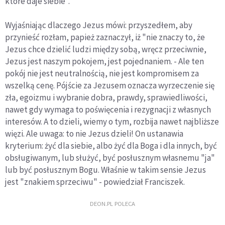
które daje siebie".
Wyjaśniając dlaczego Jezus mówi: przyszedłem, aby
przynieść rozłam, papież zaznaczył, iż "nie znaczy to, że
Jezus chce dzielić ludzi między sobą, wręcz przeciwnie,
Jezus jest naszym pokojem, jest pojednaniem. - Ale ten
pokój nie jest neutralnością, nie jest kompromisem za
wszelką cenę. Pójście za Jezusem oznacza wyrzeczenie się
zła, egoizmu i wybranie dobra, prawdy, sprawiedliwości,
nawet gdy wymaga to poświęcenia i rezygnacji z własnych
interesów. A to dzieli, wiemy o tym, rozbija nawet najbliższe
więzi. Ale uwaga: to nie Jezus dzieli! On ustanawia
kryterium: żyć dla siebie, albo żyć dla Boga i dla innych, być
obsługiwanym, lub służyć, być posłusznym własnemu "ja"
lub być posłusznym Bogu. Właśnie w takim sensie Jezus
jest "znakiem sprzeciwu" - powiedział Franciszek.
DEON.PL POLECA