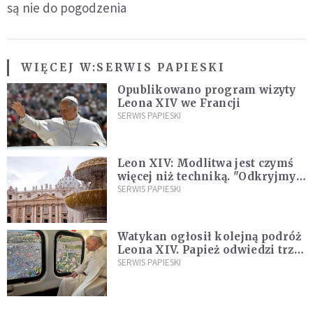
są nie do pogodzenia
WIĘCEJ W:
SERWIS PAPIESKI
Opublikowano program wizyty
Leona XIV we Francji
SERWIS PAPIESKI
Leon XIV: Modlitwa jest czymś
więcej niż techniką. "Odkryjmy
ją na nowo"
SERWIS PAPIESKI
Watykan ogłosił kolejną podróż
Leona XIV. Papież odwiedzi trzy
kraje Ameryki Południowej
SERWIS PAPIESKI