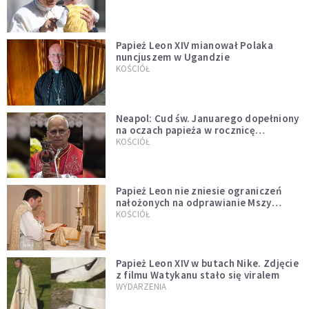
Papież Leon XIV mianował Polaka
nuncjuszem w Ugandzie
KOŚCIÓŁ
Neapol: Cud św. Januarego dopełniony
na oczach papieża w rocznicę
pontyfikatu!
KOŚCIÓŁ
Papież Leon nie zniesie ograniczeń
nałożonych na odprawianie Mszy
trydenckiej. „Traditionis custodes”
KOŚCIÓŁ
zostaje w mocy
Papież Leon XIV w butach Nike. Zdjęcie
z filmu Watykanu stało się viralem
WYDARZENIA