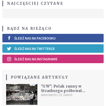
NAJCZĘŚCIEJ CZYTANE
BĄDŹ NA BIEŻĄCO
ŚLEDŹ NAS NA FACEBOOKU
ŚLEDŹ NAS NA TWITTERZE
ŚLEDŹ NAS NA INSTAGRAMIE
POWIĄZANE ARTYKUŁY
"GW": Polak ranny w
Strasburgu próbował
zatrzymać zamachowca;
WIADOMOŚCI ZE ŚWIATA
walczy o życie