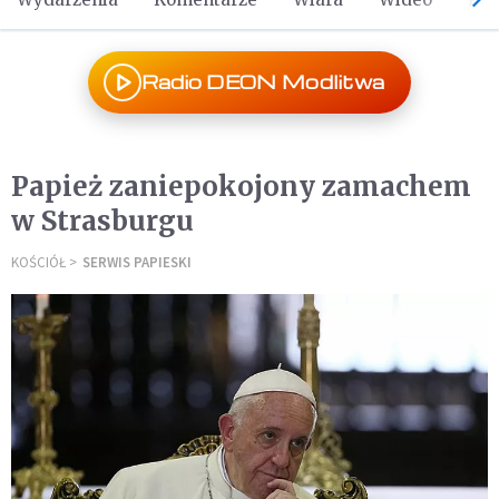
Radio DEON Modlitwa
Papież zaniepokojony zamachem
w Strasburgu
KOŚCIÓŁ
SERWIS PAPIESKI