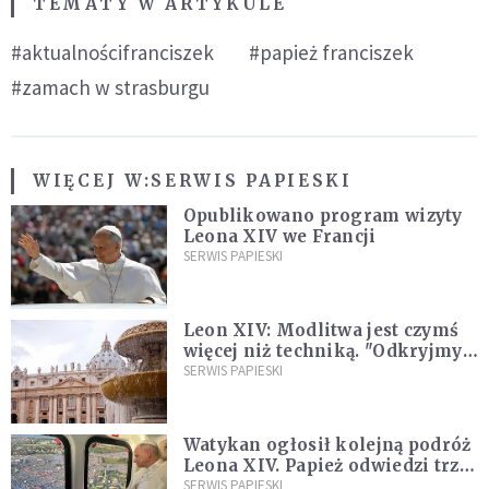
TEMATY W ARTYKULE
#aktualnościfranciszek
#papież franciszek
#zamach w strasburgu
WIĘCEJ W:
SERWIS PAPIESKI
Opublikowano program wizyty
Leona XIV we Francji
SERWIS PAPIESKI
Leon XIV: Modlitwa jest czymś
więcej niż techniką. "Odkryjmy
ją na nowo"
SERWIS PAPIESKI
Watykan ogłosił kolejną podróż
Leona XIV. Papież odwiedzi trzy
kraje Ameryki Południowej
SERWIS PAPIESKI