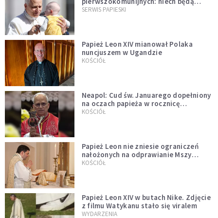
pierwszokomunijnych: niech będą
przykładem
SERWIS PAPIESKI
Papież Leon XIV mianował Polaka
nuncjuszem w Ugandzie
KOŚCIÓŁ
Neapol: Cud św. Januarego dopełniony
na oczach papieża w rocznicę
pontyfikatu!
KOŚCIÓŁ
Papież Leon nie zniesie ograniczeń
nałożonych na odprawianie Mszy
trydenckiej. „Traditionis custodes”
KOŚCIÓŁ
zostaje w mocy
Papież Leon XIV w butach Nike. Zdjęcie
z filmu Watykanu stało się viralem
WYDARZENIA