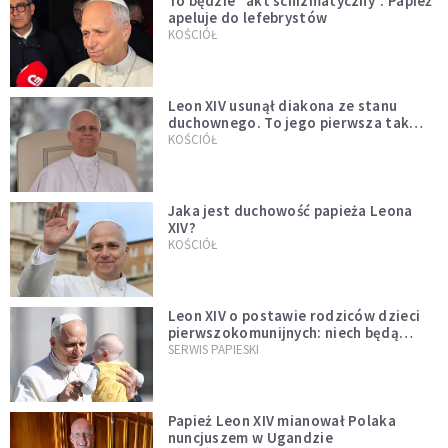
To będzie "akt schizmatyczny". Papież
apeluje do lefebrystów
KOŚCIÓŁ
Leon XIV usunął diakona ze stanu
duchownego. To jego pierwsza tak
bezprecedensowa decyzja
KOŚCIÓŁ
Jaka jest duchowość papieża Leona
XIV?
KOŚCIÓŁ
Leon XIV o postawie rodziców dzieci
pierwszokomunijnych: niech będą
przykładem
SERWIS PAPIESKI
Papież Leon XIV mianował Polaka
nuncjuszem w Ugandzie