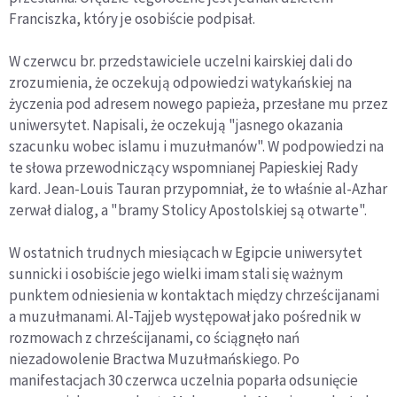
Franciszka, który je osobiście podpisał.
W czerwcu br. przedstawiciele uczelni kairskiej dali do
zrozumienia, że oczekują odpowiedzi watykańskiej na
życzenia pod adresem nowego papieża, przesłane mu przez
uniwersytet. Napisali, że oczekują "jasnego okazania
szacunku wobec islamu i muzułmanów". W podpowiedzi na
te słowa przewodniczący wspomnianej Papieskiej Rady
kard. Jean-Louis Tauran przypomniał, że to właśnie al-Azhar
zerwał dialog, a "bramy Stolicy Apostolskiej są otwarte".
W ostatnich trudnych miesiącach w Egipcie uniwersytet
sunnicki i osobiście jego wielki imam stali się ważnym
punktem odniesienia w kontaktach między chrześcijanami
a muzułmanami. Al-Tajjeb występował jako pośrednik w
rozmowach z chrześcijanami, co ściągnęło nań
niezadowolenie Bractwa Muzułmańskiego. Po
manifestacjach 30 czerwca uczelnia poparła odsunięcie