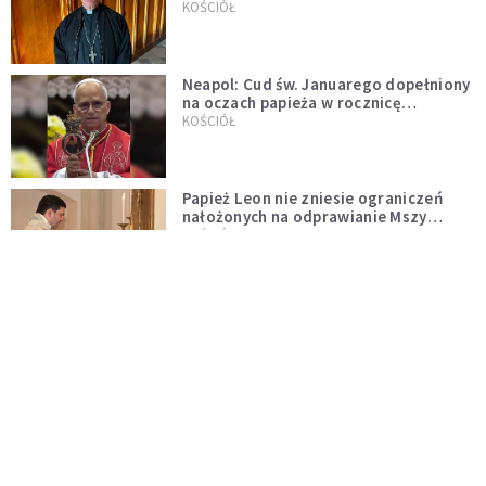
KOŚCIÓŁ
Neapol: Cud św. Januarego dopełniony
na oczach papieża w rocznicę
pontyfikatu!
KOŚCIÓŁ
Papież Leon nie zniesie ograniczeń
nałożonych na odprawianie Mszy
trydenckiej. „Traditionis custodes”
KOŚCIÓŁ
zostaje w mocy
Papież Leon XIV w butach Nike. Zdjęcie
z filmu Watykanu stało się viralem
WYDARZENIA