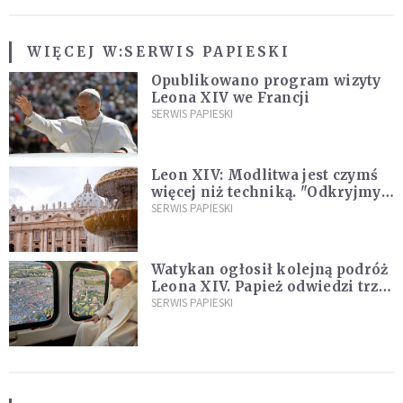
WIĘCEJ W:
SERWIS PAPIESKI
Opublikowano program wizyty
Leona XIV we Francji
SERWIS PAPIESKI
Leon XIV: Modlitwa jest czymś
więcej niż techniką. "Odkryjmy
ją na nowo"
SERWIS PAPIESKI
Watykan ogłosił kolejną podróż
Leona XIV. Papież odwiedzi trzy
kraje Ameryki Południowej
SERWIS PAPIESKI