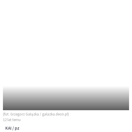
(fot. Grzegorz Gałązka / galazka.deon.pl)
12 lat temu
KAI / pz