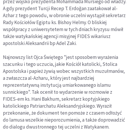
przez wojsko prezydenta Mohammada Mursiego od władzy.
A gdy prezydent Turcji Recep T. Erdoğan zaatakował al-
Azhar z tego powodu, w obronie uczelni wystąpił sekretarz
Rady Kościołów Egiptu ks. Bishoy Helmy. O bliskiej
współpracy z uniwersytetem w tych dniach kryzysu mówił
także watykańskiej agencji misyjnej FIDES wikariusz
apostolski Aleksandrii bp Adel Zaki.
Najnowszy list Ojca Świętego "jest sposobem wyrażenia
szacunku i tego uczucia, jakie Kościół katolicki, Stolica
Apostolska i papież żywią wobec wszystkich muzułmanów,
a zwłaszcza al-Azharu, który jest najbardziej
reprezentatywną instytucją umiarkowanego islamu
sunnickiego". Tak ocenił to wydarzenie w rozmowie z
FIDES-em ks. Hani Bakhum, sekretarz koptyjskiego
katolickiego Patriarchatu Aleksandryjskiego. Wyraził
przekonanie, że dokument ten pomoże z czasem odłożyć
do lamusa wszelkie nieporozumienia, a także doprowadzić
do dialogu dwustronnego tej uczelni z Watykanem.