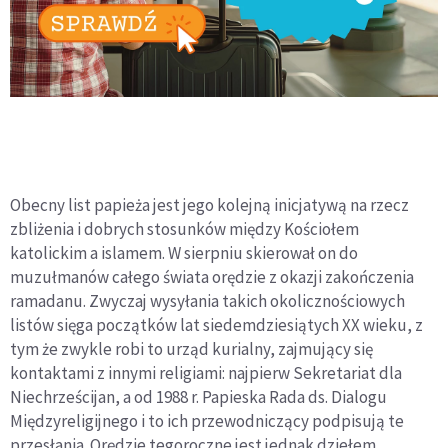
Obecny list papieża jest jego kolejną inicjatywą na rzecz
zbliżenia i dobrych stosunków między Kościołem
katolickim a islamem. W sierpniu skierował on do
muzułmanów całego świata orędzie z okazji zakończenia
ramadanu. Zwyczaj wysyłania takich okolicznościowych
listów sięga początków lat siedemdziesiątych XX wieku, z
tym że zwykle robi to urząd kurialny, zajmujący się
kontaktami z innymi religiami: najpierw Sekretariat dla
Niechrześcijan, a od 1988 r. Papieska Rada ds. Dialogu
Międzyreligijnego i to ich przewodniczący podpisują te
przesłania. Orędzie tegoroczne jest jednak dziełem