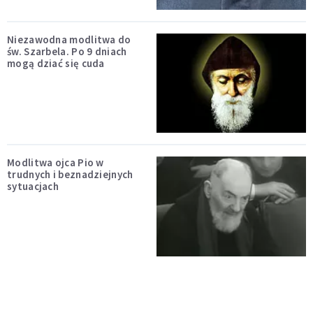
Niezawodna modlitwa do
św. Szarbela. Po 9 dniach
mogą dziać się cuda
Modlitwa ojca Pio w
trudnych i beznadziejnych
sytuacjach