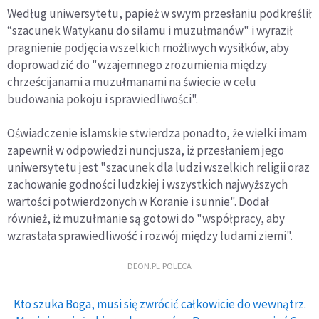
Według uniwersytetu, papież w swym przesłaniu podkreślił
“szacunek Watykanu do silamu i muzułmanów" i wyraził
pragnienie podjęcia wszelkich możliwych wysiłków, aby
doprowadzić do "wzajemnego zrozumienia między
chrześcijanami a muzułmanami na świecie w celu
budowania pokoju i sprawiedliwości".
Oświadczenie islamskie stwierdza ponadto, że wielki imam
zapewnił w odpowiedzi nuncjusza, iż przesłaniem jego
uniwersytetu jest "szacunek dla ludzi wszelkich religii oraz
zachowanie godności ludzkiej i wszystkich najwyższych
wartości potwierdzonych w Koranie i sunnie". Dodał
również, iż muzułmanie są gotowi do "współpracy, aby
wzrastała sprawiedliwość i rozwój między ludami ziemi".
DEON.PL POLECA
Kto szuka Boga, musi się zwrócić całkowicie do wewnątrz.