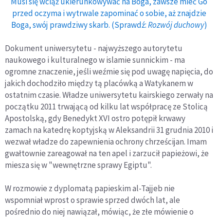
Musi się wciąż ukierunkowywać na Boga, zawsze mieć Go
przed oczyma i wytrwale zapominać o sobie, aż znajdzie
Boga, swój prawdziwy skarb. (Sprawdź:
Rozwój duchowy
)
Dokument uniwersytetu - najwyższego autorytetu
naukowego i kulturalnego w islamie sunnickim - ma
ogromne znaczenie, jeśli weźmie się pod uwagę napięcia, do
jakich dochodziło między tą placówką a Watykanem w
ostatnim czasie. Władze uniwersytetu kairskiego zerwały na
początku 2011 trwającą od kilku lat współpracę ze Stolicą
Apostolską, gdy Benedykt XVI ostro potępił krwawy
zamach na katedrę koptyjską w Aleksandrii 31 grudnia 2010 i
wezwał władze do zapewnienia ochrony chrześcijan. Imam
gwałtownie zareagował na ten apel i zarzucił papieżowi, że
miesza się w "wewnętrzne sprawy Egiptu".
W rozmowie z dyplomatą papieskim al-Tajjeb nie
wspomniał wprost o sprawie sprzed dwóch lat, ale
pośrednio do niej nawiązał, mówiąc, że złe mówienie o