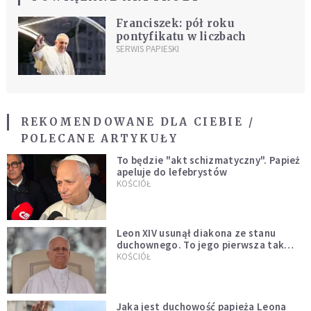
Franciszek: pół roku
pontyfikatu w liczbach
SERWIS PAPIESKI
REKOMENDOWANE DLA CIEBIE /
POLECANE ARTYKUŁY
To będzie "akt schizmatyczny". Papież
apeluje do lefebrystów
KOŚCIÓŁ
Leon XIV usunął diakona ze stanu
duchownego. To jego pierwsza tak
bezprecedensowa decyzja
KOŚCIÓŁ
Jaka jest duchowość papieża Leona