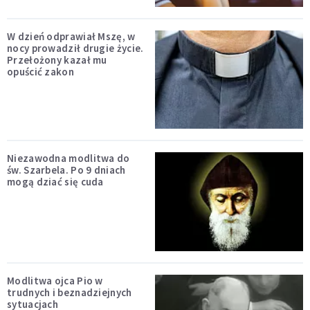
W dzień odprawiał Mszę, w
nocy prowadził drugie życie.
Przełożony kazał mu
opuścić zakon
Niezawodna modlitwa do
św. Szarbela. Po 9 dniach
mogą dziać się cuda
Modlitwa ojca Pio w
trudnych i beznadziejnych
sytuacjach