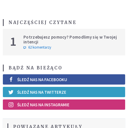
NAJCZĘŚCIEJ CZYTANE
1
Potrzebujesz pomocy? Pomodlimy się w Twojej
intencji
62 komentarzy
BĄDŹ NA BIEŻĄCO
ŚLEDŹ NAS NA FACEBOOKU
ŚLEDŹ NAS NA TWITTERZE
ŚLEDŹ NAS NA INSTAGRAMIE
POWIĄZANE ARTYKUŁY