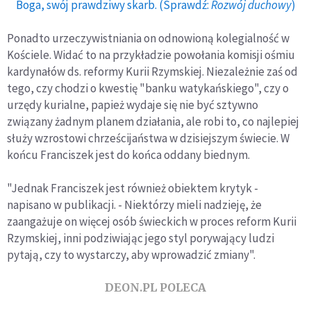
Boga, swój prawdziwy skarb. (Sprawdź:
Rozwój duchowy
)
Ponadto urzeczywistniania on odnowioną kolegialność w
Kościele. Widać to na przykładzie powołania komisji ośmiu
kardynałów ds. reformy Kurii Rzymskiej. Niezależnie zaś od
tego, czy chodzi o kwestię "banku watykańskiego", czy o
urzędy kurialne, papież wydaje się nie być sztywno
związany żadnym planem działania, ale robi to, co najlepiej
służy wzrostowi chrześcijaństwa w dzisiejszym świecie. W
końcu Franciszek jest do końca oddany biednym.
"Jednak Franciszek jest również obiektem krytyk -
napisano w publikacji. - Niektórzy mieli nadzieję, że
zaangażuje on więcej osób świeckich w proces reform Kurii
Rzymskiej, inni podziwiając jego styl porywający ludzi
pytają, czy to wystarczy, aby wprowadzić zmiany".
DEON.PL POLECA