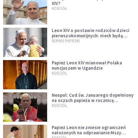
XIV?
KOŚCIÓŁ
Leon XIV o postawie rodziców dzieci
pierwszokomunijnych: niech będą
przykładem
SERWIS PAPIESKI
Papież Leon XIV mianował Polaka
nuncjuszem w Ugandzie
KOŚCIÓŁ
Neapol: Cud św. Januarego dopełniony
na oczach papieża w rocznicę
pontyfikatu!
KOŚCIÓŁ
Papież Leon nie zniesie ograniczeń
nałożonych na odprawianie Mszy
trydenckiej. „Traditionis custodes”
KOŚCIÓŁ