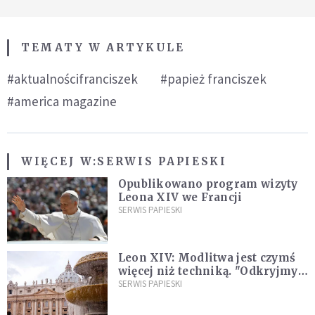
TEMATY W ARTYKULE
#aktualnościfranciszek
#papież franciszek
#america magazine
WIĘCEJ W:
SERWIS PAPIESKI
Opublikowano program wizyty
Leona XIV we Francji
SERWIS PAPIESKI
Leon XIV: Modlitwa jest czymś
więcej niż techniką. "Odkryjmy
ją na nowo"
SERWIS PAPIESKI