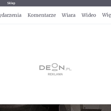
g
Sklep
Wię
darzenia
Komentarze
Wiara
Wideo