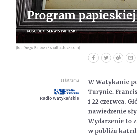
Program papieskiej
KOŚCIÓŁ
SERWIS PAPIESKI
(fot. Diego Barbieri / shutterstock.com)
11 lat temu
W Watykanie po
Turynie. Franci
Radio Watykańskie
i 22 czerwca. 
nawiedzenie sły
Wydarzenie to 
w pobliżu kated