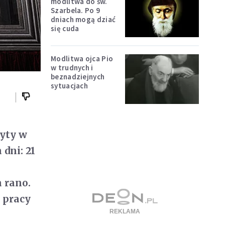
modlitwa do św.
Szarbela. Po 9
dniach mogą dziać
się cuda
Modlitwa ojca Pio
w trudnych i
beznadziejnych
sytuacjach
yty w
dni: 21
 rano.
 pracy