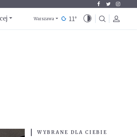
11
°
cej
Warszawa
WYBRANE DLA CIEBIE