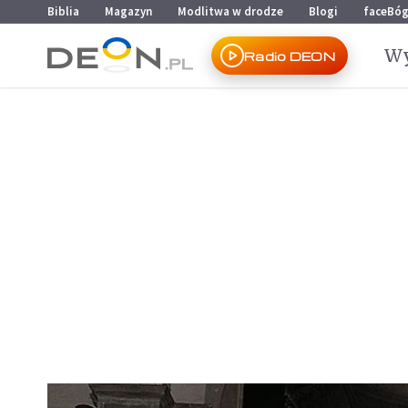
Przejdź do menu głównego
Przejdź do treści
Biblia
Magazyn
Modlitwa w drodze
Blogi
faceBó
Wy
Radio DEON