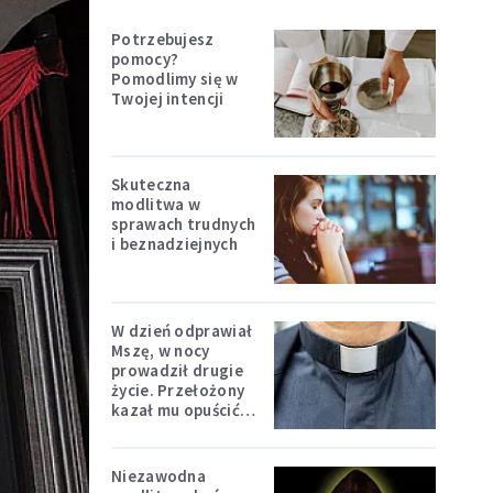
Potrzebujesz
pomocy?
Pomodlimy się w
Twojej intencji
Skuteczna
modlitwa w
sprawach trudnych
i beznadziejnych
W dzień odprawiał
Mszę, w nocy
prowadził drugie
życie. Przełożony
kazał mu opuścić
zakon
Niezawodna