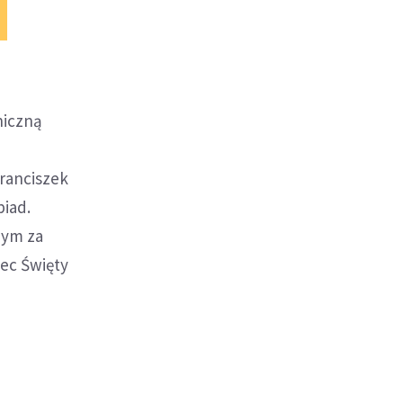
niczną
ranciszek
biad.
nym za
ec Święty