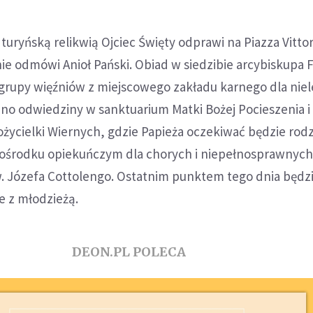
turyńską relikwią Ojciec Święty odprawi na Piazza Vitto
ie odmówi Anioł Pański. Obiad w siedzibie arcybiskupa 
grupy więźniów z miejscowego zakładu karnego dla niel
no odwiedziny w sanktuarium Matki Bożej Pocieszenia i 
życielki Wiernych, gdzie Papieża oczekiwać będzie rod
w ośrodku opiekuńczym dla chorych i niepełnosprawnych
. Józefa Cottolengo. Ostatnim punktem tego dnia będz
e z młodzieżą.
DEON.PL POLECA