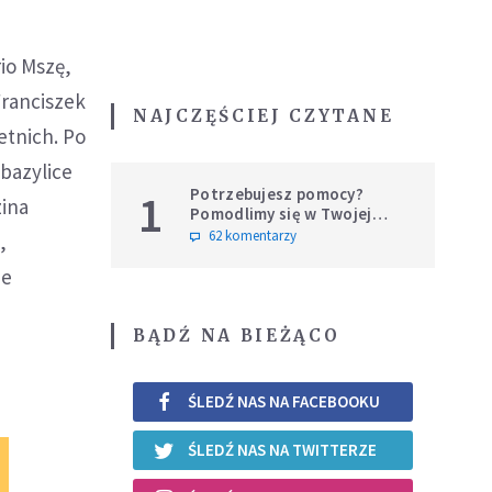
rio Mszę,
Franciszek
NAJCZĘŚCIEJ CZYTANE
etnich. Po
bazylice
Potrzebujesz pomocy?
1
zina
Pomodlimy się w Twojej
intencji
62 komentarzy
,
ie
BĄDŹ NA BIEŻĄCO
ŚLEDŹ NAS NA FACEBOOKU
ŚLEDŹ NAS NA TWITTERZE