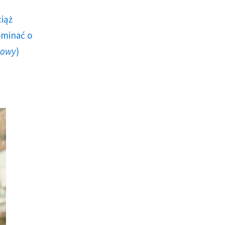
ciąż
ominać o
howy
)