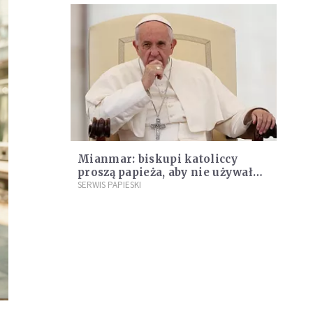
Mianmar: biskupi katoliccy
proszą papieża, aby nie używał
określenia "Rohingia"
SERWIS PAPIESKI