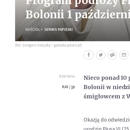
Program podróży Fr
Bolonii 1 październ
KOŚCIÓŁ
SERWIS PAPIESKI
(fot. Grzegorz Gałązka / galazka.jezuici.pl)
8 lat temu
Nieco ponad 10 
Bolonii w niedzi
KAI / jp
śmigłowcem z Wa
Okazją do odwiedzin
urodzin Piusa VI (2