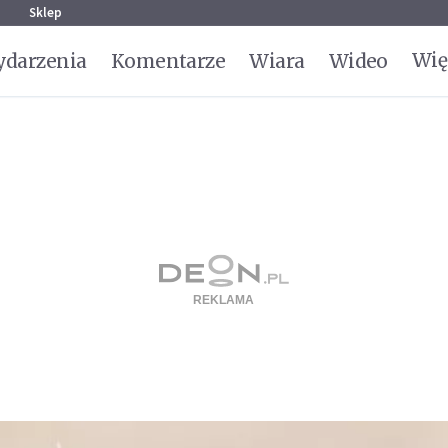
g
Sklep
Wię
darzenia
Komentarze
Wiara
Wideo