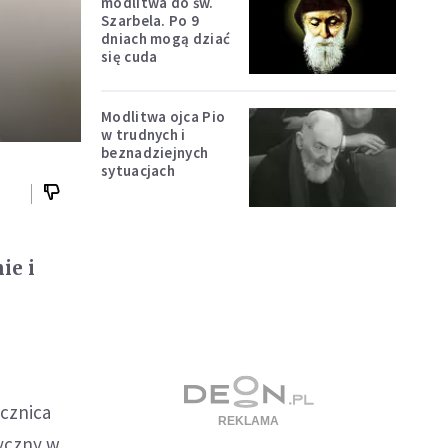
modlitwa do św.
Szarbela. Po 9
dniach mogą dziać
się cuda
Modlitwa ojca Pio
w trudnych i
beznadziejnych
sytuacjach
ie i
ocznica
tyczny w