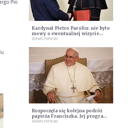
argo Pio
Kardynał Pietro Parolin: nie było
mowy o ewentualnej wizycie
papieża Franciszka w Rosji
SERWIS PAPIESKI
du
Rozpoczęła się kolejna podróż
papieża Franciszka. Jej program
robi wrażenie
SERWIS PAPIESKI