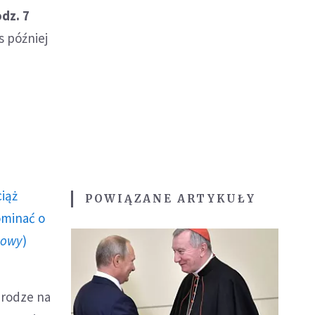
odz. 7
s później
ciąż
POWIĄZANE ARTYKUŁY
ominać o
howy
)
drodze na