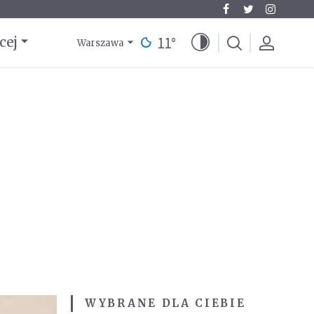
11
°
cej
Warszawa
WYBRANE DLA CIEBIE