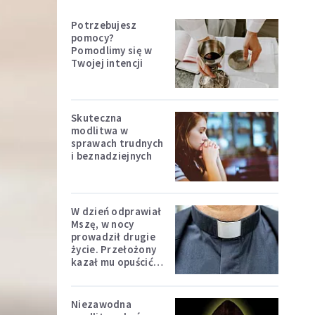
Potrzebujesz
pomocy?
Pomodlimy się w
Twojej intencji
Skuteczna
modlitwa w
sprawach trudnych
i beznadziejnych
W dzień odprawiał
Mszę, w nocy
prowadził drugie
życie. Przełożony
kazał mu opuścić
zakon
Niezawodna