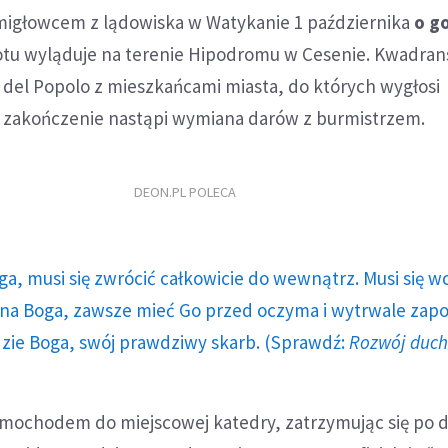
śmigłowcem z lądowiska w Watykanie 1 października
o g
lotu wyląduje na terenie Hipodromu w Cesenie. Kwadran
a del Popolo z mieszkańcami miasta, do których wygłosi
 zakończenie nastąpi wymiana darów z burmistrzem.
DEON.PL POLECA
ga, musi się zwrócić całkowicie do wewnątrz. Musi się w
a Boga, zawsze mieć Go przed oczyma i wytrwale zap
dzie Boga, swój prawdziwy skarb. (Sprawdź:
Rozwój duc
amochodem do miejscowej katedry, zatrzymując się po 