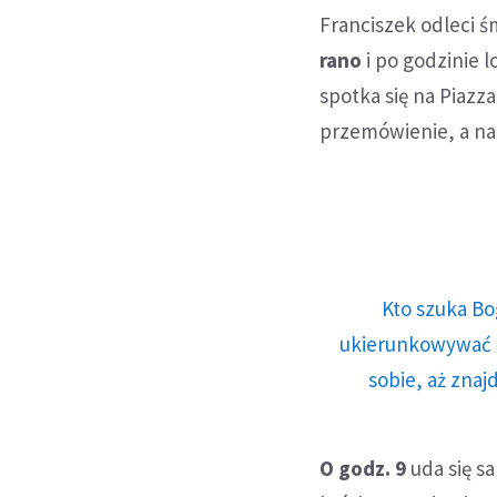
Franciszek odleci 
rano
i po godzinie 
spotka się na Piazz
przemówienie, a na
Kto szuka Bo
ukierunkowywać n
sobie, aż znaj
O godz. 9
uda się s