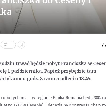
anciszka do Ceseny i
ika
godzin trwać będzie pobyt Franciszka w Cesen
elę 1 października. Papież przybędzie tam
tykanu o godz. 8 rano a odleci o 18.45.
 obu tych miast w regionie Emilia-Romania będą 300. r
5 lutego 1717 w Cesenie) i Diecezjalny Kongres Eucharys