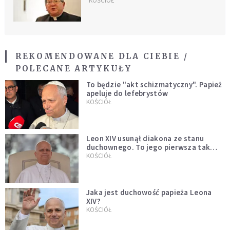
KOŚCIÓŁ
REKOMENDOWANE DLA CIEBIE /
POLECANE ARTYKUŁY
To będzie "akt schizmatyczny". Papież
apeluje do lefebrystów
KOŚCIÓŁ
Leon XIV usunął diakona ze stanu
duchownego. To jego pierwsza tak
bezprecedensowa decyzja
KOŚCIÓŁ
Jaka jest duchowość papieża Leona
XIV?
KOŚCIÓŁ