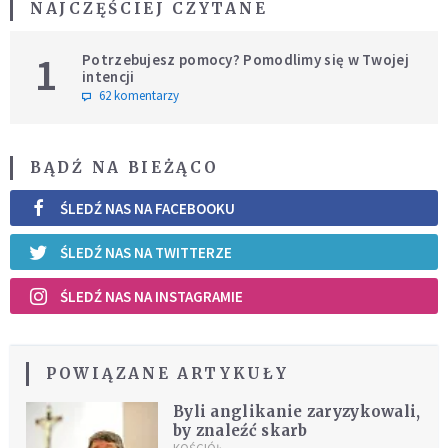
NAJCZĘŚCIEJ CZYTANE
1
Potrzebujesz pomocy? Pomodlimy się w Twojej
intencji
62 komentarzy
BĄDŹ NA BIEŻĄCO
ŚLEDŹ NAS NA FACEBOOKU
ŚLEDŹ NAS NA TWITTERZE
ŚLEDŹ NAS NA INSTAGRAMIE
POWIĄZANE ARTYKUŁY
Byli anglikanie zaryzykowali,
by znaleźć skarb