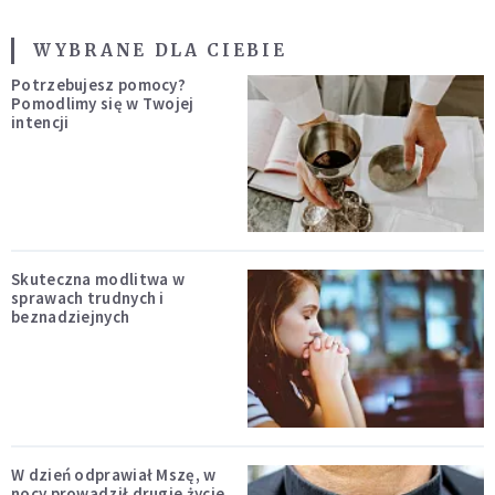
WYBRANE DLA CIEBIE
Potrzebujesz pomocy?
Pomodlimy się w Twojej
intencji
Skuteczna modlitwa w
sprawach trudnych i
beznadziejnych
W dzień odprawiał Mszę, w
nocy prowadził drugie życie.