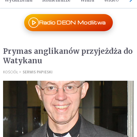
Radio DEON Modlitwa
Prymas anglikanów przyjeżdża do
Watykanu
KOŚCIÓŁ
SERWIS PAPIESKI