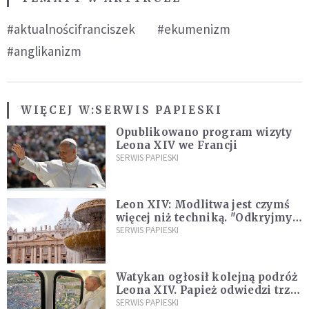
#aktualnościfranciszek
#ekumenizm
#anglikanizm
WIĘCEJ W:
SERWIS PAPIESKI
Opublikowano program wizyty
Leona XIV we Francji
SERWIS PAPIESKI
Leon XIV: Modlitwa jest czymś
więcej niż techniką. "Odkryjmy
ją na nowo"
SERWIS PAPIESKI
Watykan ogłosił kolejną podróż
Leona XIV. Papież odwiedzi trzy
kraje Ameryki Południowej
SERWIS PAPIESKI