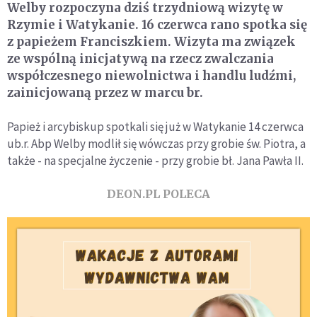
Welby rozpoczyna dziś trzydniową wizytę w
Rzymie i Watykanie. 16 czerwca rano spotka się
z papieżem Franciszkiem. Wizyta ma związek
ze wspólną inicjatywą na rzecz zwalczania
współczesnego niewolnictwa i handlu ludźmi,
zainicjowaną przez w marcu br.
Papież i arcybiskup spotkali się już w Watykanie 14 czerwca
ub.r. Abp Welby modlił się wówczas przy grobie św. Piotra, a
także - na specjalne życzenie - przy grobie bł. Jana Pawła II.
DEON.PL POLECA