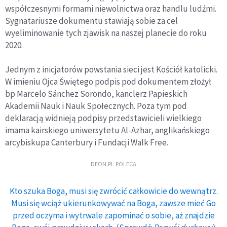
współczesnymi formami niewolnictwa oraz handlu ludźmi.
Sygnatariusze dokumentu stawiają sobie za cel
wyeliminowanie tych zjawisk na naszej planecie do roku
2020.
Jednym z inicjatorów powstania sieci jest Kościół katolicki.
W imieniu Ojca Świętego podpis pod dokumentem złożył
bp Marcelo Sánchez Sorondo, kanclerz Papieskich
Akademii Nauk i Nauk Społecznych. Poza tym pod
deklaracją widnieją podpisy przedstawicieli wielkiego
imama kairskiego uniwersytetu Al-Azhar, anglikańskiego
arcybiskupa Canterbury i Fundacji Walk Free.
DEON.PL POLECA
Kto szuka Boga, musi się zwrócić całkowicie do wewnątrz.
Musi się wciąż ukierunkowywać na Boga, zawsze mieć Go
przed oczyma i wytrwale zapominać o sobie, aż znajdzie