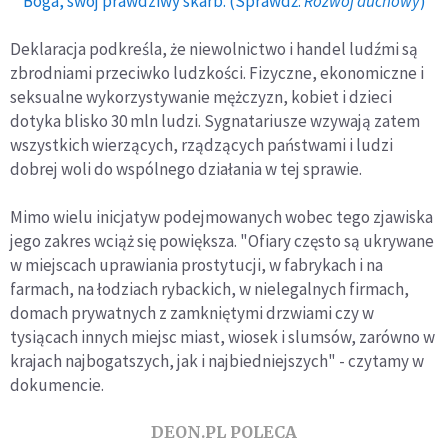
Boga, swój prawdziwy skarb. (Sprawdź:
Rozwój duchowy
)
Deklaracja podkreśla, że niewolnictwo i handel ludźmi są
zbrodniami przeciwko ludzkości. Fizyczne, ekonomiczne i
seksualne wykorzystywanie mężczyzn, kobiet i dzieci
dotyka blisko 30 mln ludzi. Sygnatariusze wzywają zatem
wszystkich wierzących, rządzących państwami i ludzi
dobrej woli do wspólnego działania w tej sprawie.
Mimo wielu inicjatyw podejmowanych wobec tego zjawiska
jego zakres wciąż się powiększa. "Ofiary często są ukrywane
w miejscach uprawiania prostytucji, w fabrykach i na
farmach, na łodziach rybackich, w nielegalnych firmach,
domach prywatnych z zamkniętymi drzwiami czy w
tysiącach innych miejsc miast, wiosek i slumsów, zarówno w
krajach najbogatszych, jak i najbiedniejszych" - czytamy w
dokumencie.
DEON.PL POLECA