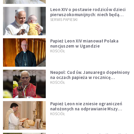
Leon XIV o postawie rodziców dzieci
pierwszokomunijnych: niech będą
przykładem
SERWIS PAPIESKI
Papież Leon XIV mianował Polaka
nuncjuszem w Ugandzie
KOŚCIÓŁ
Neapol: Cud św. Januarego dopełniony
na oczach papieża w rocznicę
pontyfikatu!
KOŚCIÓŁ
Papież Leon nie zniesie ograniczeń
nałożonych na odprawianie Mszy
trydenckiej. „Traditionis custodes”
KOŚCIÓŁ
zostaje w mocy