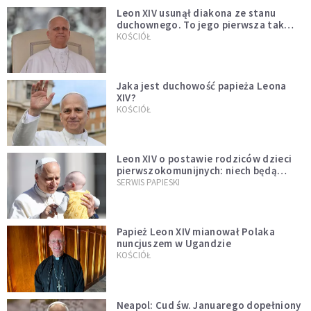
Leon XIV usunął diakona ze stanu
duchownego. To jego pierwsza tak
bezprecedensowa decyzja
KOŚCIÓŁ
Jaka jest duchowość papieża Leona
XIV?
KOŚCIÓŁ
Leon XIV o postawie rodziców dzieci
pierwszokomunijnych: niech będą
przykładem
SERWIS PAPIESKI
Papież Leon XIV mianował Polaka
nuncjuszem w Ugandzie
KOŚCIÓŁ
Neapol: Cud św. Januarego dopełniony