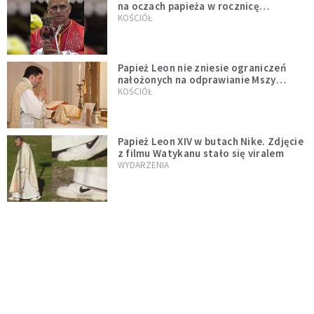
na oczach papieża w rocznicę
pontyfikatu!
KOŚCIÓŁ
Papież Leon nie zniesie ograniczeń
nałożonych na odprawianie Mszy
trydenckiej. „Traditionis custodes”
KOŚCIÓŁ
zostaje w mocy
Papież Leon XIV w butach Nike. Zdjęcie
z filmu Watykanu stało się viralem
WYDARZENIA