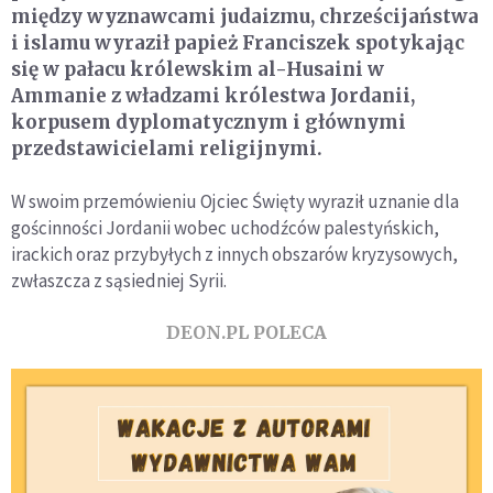
między wyznawcami judaizmu, chrześcijaństwa
i islamu wyraził papież Franciszek spotykając
się w pałacu królewskim al-Husaini w
Ammanie z władzami królestwa Jordanii,
korpusem dyplomatycznym i głównymi
przedstawicielami religijnymi.
W swoim przemówieniu Ojciec Święty wyraził uznanie dla
gościnności Jordanii wobec uchodźców palestyńskich,
irackich oraz przybyłych z innych obszarów kryzysowych,
zwłaszcza z sąsiedniej Syrii.
DEON.PL POLECA