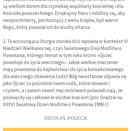
są wielkim darem dla rzymskiej wspólnoty kościelnej i dla
Kościoła powszechnego. Dziękujmy Panu i módlmy się, aby
neoprezbiterzy, pochodzący z wielu krajów, byli wierni
Bogu, który powołał ich do służby ołtarza.
2. Ta wzruszająca liturgia została dziś wpisana w kontekst IV
Niedzieli Wielkanocnej, czyli Światowego Dnia Modlitw o
Powołania, którego temat w tym roku brzmi: «Ojciec
powołuje do życia wiecznego». Jakże wielkie znaczenie
mają powołania do kapłaństwa i do życia konsekrowanego
dla wiecznego zbawienia ludzi! Bóg nieustannie objawia się
jako Ojciec za pośrednictwem osób, które słowem i
czynem, a czasem nawet męczeństwem poświadczają, że
poświęciły się całkowicie służbie braciom (por. Orędzie na
XXXVI Światowy Dzień Modlitw o Powołania 1999 r.).
DEON.PL POLECA