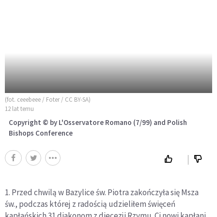
(fot. ceeebeee / Foter / CC BY-SA)
12 lat temu
Copyright © by L'Osservatore Romano (7/99) and Polish
Bishops Conference
1. Przed chwilą w Bazylice św. Piotra zakończyła się Msza
św., podczas której z radością udzieliłem święceń
kapłańskich 31 diakonom z diecezji Rzymu. Ci nowi kapłani