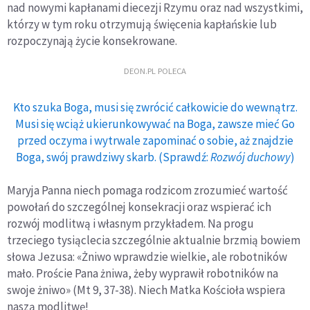
nad nowymi kapłanami diecezji Rzymu oraz nad wszystkimi,
którzy w tym roku otrzymują święcenia kapłańskie lub
rozpoczynają życie konsekrowane.
DEON.PL POLECA
Kto szuka Boga, musi się zwrócić całkowicie do wewnątrz.
Musi się wciąż ukierunkowywać na Boga, zawsze mieć Go
przed oczyma i wytrwale zapominać o sobie, aż znajdzie
Boga, swój prawdziwy skarb. (Sprawdź:
Rozwój duchowy
)
Maryja Panna niech pomaga rodzicom zrozumieć wartość
powołań do szczególnej konsekracji oraz wspierać ich
rozwój modlitwą i własnym przykładem. Na progu
trzeciego tysiąclecia szczególnie aktualnie brzmią bowiem
słowa Jezusa: «Żniwo wprawdzie wielkie, ale robotników
mało. Proście Pana żniwa, żeby wyprawił robotników na
swoje żniwo» (Mt 9, 37-38). Niech Matka Kościoła wspiera
naszą modlitwę!