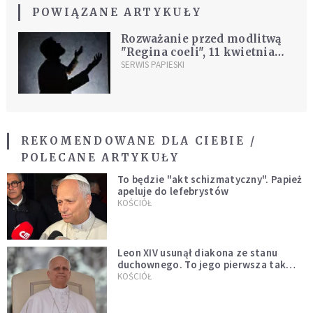
POWIĄZANE ARTYKUŁY
Rozważanie przed modlitwą
"Regina coeli", 11 kwietnia
1999
SERWIS PAPIESKI
REKOMENDOWANE DLA CIEBIE /
POLECANE ARTYKUŁY
To będzie "akt schizmatyczny". Papież
apeluje do lefebrystów
KOŚCIÓŁ
Leon XIV usunął diakona ze stanu
duchownego. To jego pierwsza tak
bezprecedensowa decyzja
KOŚCIÓŁ