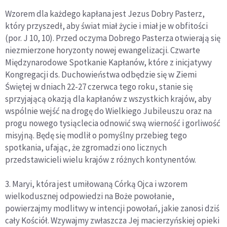
Wzorem dla każdego kapłana jest Jezus Dobry Pasterz,
który przyszedł, aby świat miał życie i miał je w obfitości
(por. J 10, 10). Przed oczyma Dobrego Pasterza otwierają się
niezmierzone horyzonty nowej ewangelizacji. Czwarte
Międzynarodowe Spotkanie Kapłanów, które z inicjatywy
Kongregacji ds. Duchowieństwa odbędzie się w Ziemi
Świętej w dniach 22-27 czerwca tego roku, stanie się
sprzyjającą okazją dla kapłanów z wszystkich krajów, aby
wspólnie wejść na drogę do Wielkiego Jubileuszu oraz na
progu nowego tysiąclecia odnowić swą wierność i gorliwość
misyjną. Będę się modlił o pomyślny przebieg tego
spotkania, ufając, że zgromadzi ono licznych
przedstawicieli wielu krajów z różnych kontynentów.
3. Maryi, która jest umiłowaną Córką Ojca i wzorem
wielkodusznej odpowiedzi na Boże powołanie,
powierzajmy modlitwy w intencji powołań, jakie zanosi dziś
cały Kościół. Wzywajmy zwłaszcza Jej macierzyńskiej opieki