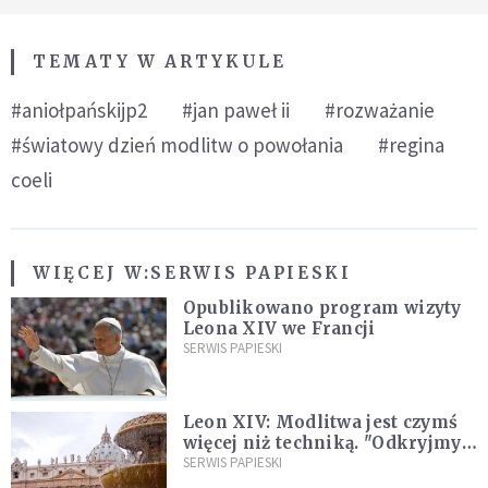
TEMATY W ARTYKULE
#aniołpańskijp2
#jan paweł ii
#rozważanie
#światowy dzień modlitw o powołania
#regina
coeli
WIĘCEJ W:
SERWIS PAPIESKI
Opublikowano program wizyty
Leona XIV we Francji
SERWIS PAPIESKI
Leon XIV: Modlitwa jest czymś
więcej niż techniką. "Odkryjmy
ją na nowo"
SERWIS PAPIESKI