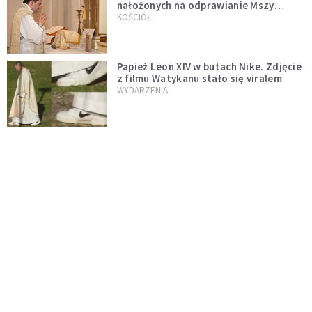
nałożonych na odprawianie Mszy
trydenckiej. „Traditionis custodes”
KOŚCIÓŁ
zostaje w mocy
Papież Leon XIV w butach Nike. Zdjęcie
z filmu Watykanu stało się viralem
WYDARZENIA