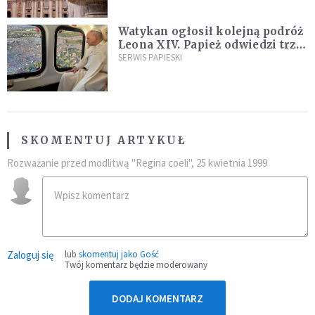
Watykan ogłosił kolejną podróż
Leona XIV. Papież odwiedzi trzy
kraje Ameryki Południowej
SERWIS PAPIESKI
SKOMENTUJ ARTYKUŁ
Rozważanie przed modlitwą "Regina coeli", 25 kwietnia 1999
Zaloguj się
lub
skomentuj jako Gość
Twój komentarz będzie moderowany
DODAJ KOMENTARZ