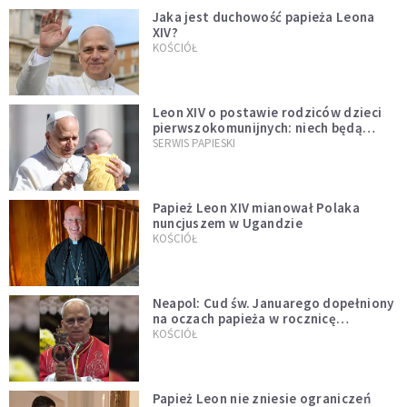
Jaka jest duchowość papieża Leona
XIV?
KOŚCIÓŁ
Leon XIV o postawie rodziców dzieci
pierwszokomunijnych: niech będą
przykładem
SERWIS PAPIESKI
Papież Leon XIV mianował Polaka
nuncjuszem w Ugandzie
KOŚCIÓŁ
Neapol: Cud św. Januarego dopełniony
na oczach papieża w rocznicę
pontyfikatu!
KOŚCIÓŁ
Papież Leon nie zniesie ograniczeń