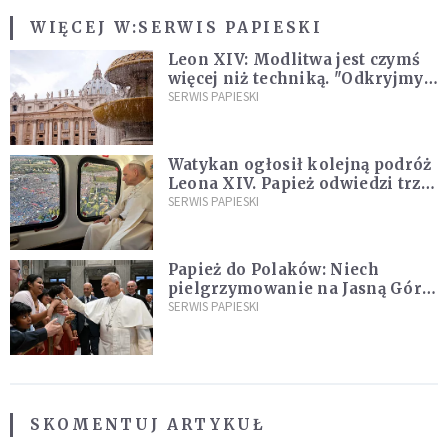
WIĘCEJ W:
SERWIS PAPIESKI
Leon XIV: Modlitwa jest czymś
więcej niż techniką. "Odkryjmy
ją na nowo"
SERWIS PAPIESKI
Watykan ogłosił kolejną podróż
Leona XIV. Papież odwiedzi trzy
kraje Ameryki Południowej
SERWIS PAPIESKI
Papież do Polaków: Niech
pielgrzymowanie na Jasną Górę
umocni wiarę i nadzieję
SERWIS PAPIESKI
SKOMENTUJ ARTYKUŁ