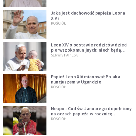
Jaka jest duchowość papieża Leona
XIV?
KOŚCIÓŁ
Leon XIV o postawie rodziców dzieci
pierwszokomunijnych: niech będą
przykładem
SERWIS PAPIESKI
Papież Leon XIV mianował Polaka
nuncjuszem w Ugandzie
KOŚCIÓŁ
Neapol: Cud św. Januarego dopełniony
na oczach papieża w rocznicę
pontyfikatu!
KOŚCIÓŁ