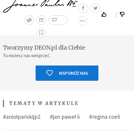
Tworzymy DEON.pl dla Ciebie
Tu możesz nas wesprzeć.
WSPOMÓŻ NAS
TEMATY W ARTYKULE
#aniołpańskijp2
#jan paweł ii
#regina coeli