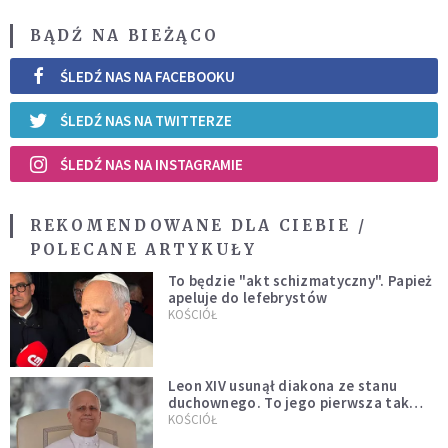
BĄDŹ NA BIEŻĄCO
ŚLEDŹ NAS NA FACEBOOKU
ŚLEDŹ NAS NA TWITTERZE
ŚLEDŹ NAS NA INSTAGRAMIE
REKOMENDOWANE DLA CIEBIE /
POLECANE ARTYKUŁY
To będzie "akt schizmatyczny". Papież
apeluje do lefebrystów
KOŚCIÓŁ
Leon XIV usunął diakona ze stanu
duchownego. To jego pierwsza tak
bezprecedensowa decyzja
KOŚCIÓŁ