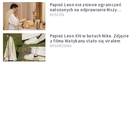
Papież Leon nie zniesie ograniczeń
nałożonych na odprawianie Mszy
trydenckiej. „Traditionis custodes”
KOŚCIÓŁ
zostaje w mocy
Papież Leon XIV w butach Nike. Zdjęcie
z filmu Watykanu stało się viralem
WYDARZENIA