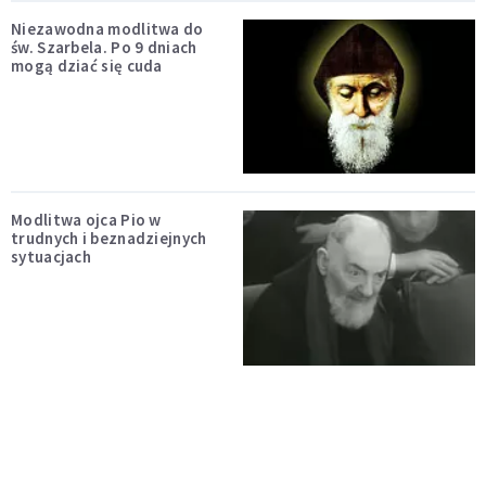
Niezawodna modlitwa do
św. Szarbela. Po 9 dniach
mogą dziać się cuda
Modlitwa ojca Pio w
trudnych i beznadziejnych
sytuacjach