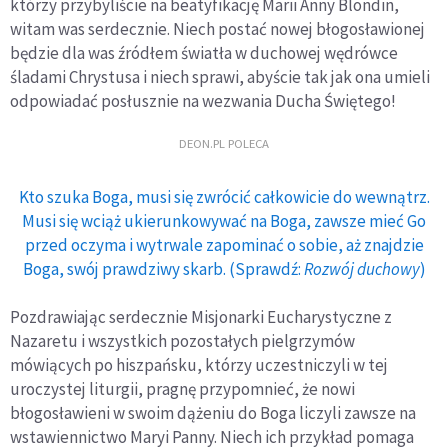
którzy przybyliście na beatyfikację Marii Anny Blondin,
witam was serdecznie. Niech postać nowej błogosławionej
będzie dla was źródłem światła w duchowej wędrówce
śladami Chrystusa i niech sprawi, abyście tak jak ona umieli
odpowiadać posłusznie na wezwania Ducha Świętego!
DEON.PL POLECA
Kto szuka Boga, musi się zwrócić całkowicie do wewnątrz.
Musi się wciąż ukierunkowywać na Boga, zawsze mieć Go
przed oczyma i wytrwale zapominać o sobie, aż znajdzie
Boga, swój prawdziwy skarb. (Sprawdź:
Rozwój duchowy
)
Pozdrawiając serdecznie Misjonarki Eucharystyczne z
Nazaretu i wszystkich pozostałych pielgrzymów
mówiących po hiszpańsku, którzy uczestniczyli w tej
uroczystej liturgii, pragnę przypomnieć, że nowi
błogosławieni w swoim dążeniu do Boga liczyli zawsze na
wstawiennictwo Maryi Panny. Niech ich przykład pomaga