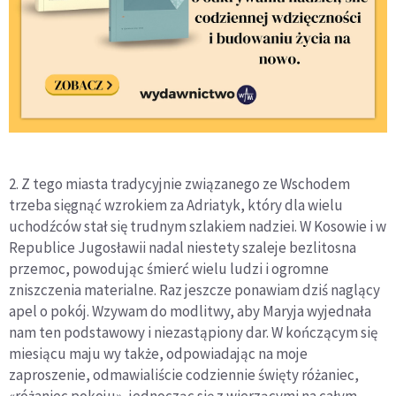
2. Z tego miasta tradycyjnie związanego ze Wschodem
trzeba sięgnąć wzrokiem za Adriatyk, który dla wielu
uchodźców stał się trudnym szlakiem nadziei. W Kosowie i w
Republice Jugosławii nadal niestety szaleje bezlitosna
przemoc, powodując śmierć wielu ludzi i ogromne
zniszczenia materialne. Raz jeszcze ponawiam dziś naglący
apel o pokój. Wzywam do modlitwy, aby Maryja wyjednała
nam ten podstawowy i niezastąpiony dar. W kończącym się
miesiącu maju wy także, odpowiadając na moje
zaproszenie, odmawialiście codziennie święty różaniec,