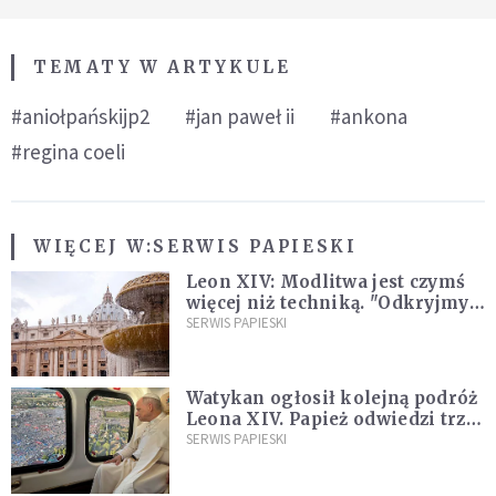
TEMATY W ARTYKULE
#aniołpańskijp2
#jan paweł ii
#ankona
#regina coeli
WIĘCEJ W:
SERWIS PAPIESKI
Leon XIV: Modlitwa jest czymś
więcej niż techniką. "Odkryjmy
ją na nowo"
SERWIS PAPIESKI
Watykan ogłosił kolejną podróż
Leona XIV. Papież odwiedzi trzy
kraje Ameryki Południowej
SERWIS PAPIESKI