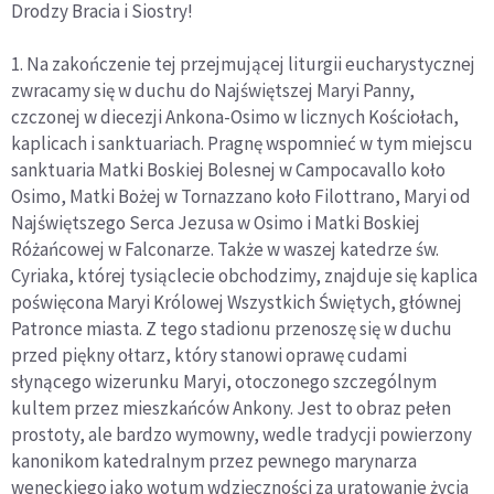
Drodzy Bracia i Siostry!
1. Na zakończenie tej przejmującej liturgii eucharystycznej
zwracamy się w duchu do Najświętszej Maryi Panny,
czczonej w diecezji Ankona-Osimo w licznych Kościołach,
kaplicach i sanktuariach. Pragnę wspomnieć w tym miejscu
sanktuaria Matki Boskiej Bolesnej w Campocavallo koło
Osimo, Matki Bożej w Tornazzano koło Filottrano, Maryi od
Najświętszego Serca Jezusa w Osimo i Matki Boskiej
Różańcowej w Falconarze. Także w waszej katedrze św.
Cyriaka, której tysiąclecie obchodzimy, znajduje się kaplica
poświęcona Maryi Królowej Wszystkich Świętych, głównej
Patronce miasta. Z tego stadionu przenoszę się w duchu
przed piękny ołtarz, który stanowi oprawę cudami
słynącego wizerunku Maryi, otoczonego szczególnym
kultem przez mieszkańców Ankony. Jest to obraz pełen
prostoty, ale bardzo wymowny, wedle tradycji powierzony
kanonikom katedralnym przez pewnego marynarza
weneckiego jako wotum wdzięczności za uratowanie życia