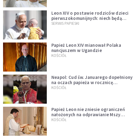
Leon XIV o postawie rodziców dzieci
pierwszokomunijnych: niech będą
przykładem
SERWIS PAPIESKI
Papież Leon XIV mianował Polaka
nuncjuszem w Ugandzie
KOŚCIÓŁ
Neapol: Cud św. Januarego dopełniony
na oczach papieża w rocznicę
pontyfikatu!
KOŚCIÓŁ
Papież Leon nie zniesie ograniczeń
nałożonych na odprawianie Mszy
trydenckiej. „Traditionis custodes”
KOŚCIÓŁ
zostaje w mocy