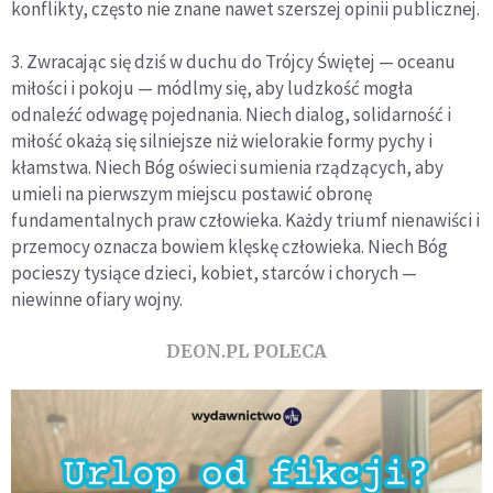
konflikty, często nie znane nawet szerszej opinii publicznej.
3. Zwracając się dziś w duchu do Trójcy Świętej — oceanu
miłości i pokoju — módlmy się, aby ludzkość mogła
odnaleźć odwagę pojednania. Niech dialog, solidarność i
miłość okażą się silniejsze niż wielorakie formy pychy i
kłamstwa. Niech Bóg oświeci sumienia rządzących, aby
umieli na pierwszym miejscu postawić obronę
fundamentalnych praw człowieka. Każdy triumf nienawiści i
przemocy oznacza bowiem klęskę człowieka. Niech Bóg
pocieszy tysiące dzieci, kobiet, starców i chorych —
niewinne ofiary wojny.
DEON.PL POLECA