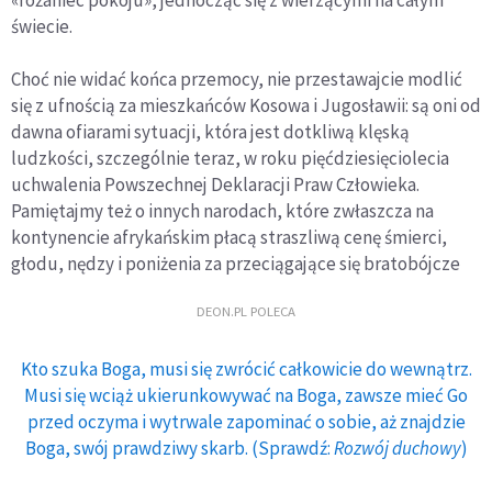
«różaniec pokoju», jednocząc się z wierzącymi na całym
świecie.
Choć nie widać końca przemocy, nie przestawajcie modlić
się z ufnością za mieszkańców Kosowa i Jugosławii: są oni od
dawna ofiarami sytuacji, która jest dotkliwą klęską
ludzkości, szczególnie teraz, w roku pięćdziesięciolecia
uchwalenia Powszechnej Deklaracji Praw Człowieka.
Pamiętajmy też o innych narodach, które zwłaszcza na
kontynencie afrykańskim płacą straszliwą cenę śmierci,
głodu, nędzy i poniżenia za przeciągające się bratobójcze
DEON.PL POLECA
Kto szuka Boga, musi się zwrócić całkowicie do wewnątrz.
Musi się wciąż ukierunkowywać na Boga, zawsze mieć Go
przed oczyma i wytrwale zapominać o sobie, aż znajdzie
Boga, swój prawdziwy skarb. (Sprawdź:
Rozwój duchowy
)