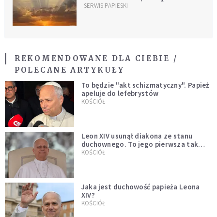
SERWIS PAPIESKI
REKOMENDOWANE DLA CIEBIE /
POLECANE ARTYKUŁY
To będzie "akt schizmatyczny". Papież
apeluje do lefebrystów
KOŚCIÓŁ
Leon XIV usunął diakona ze stanu
duchownego. To jego pierwsza tak
bezprecedensowa decyzja
KOŚCIÓŁ
Jaka jest duchowość papieża Leona
XIV?
KOŚCIÓŁ