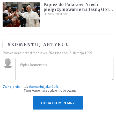
Papież do Polaków: Niech
pielgrzymowanie na Jasną Górę
umocni wiarę i nadzieję
SERWIS PAPIESKI
SKOMENTUJ ARTYKUŁ
Rozważanie przed modlitwą "Regina coeli", 30 maja 1999
Zaloguj się
lub
skomentuj jako Gość
Twój komentarz będzie moderowany
DODAJ KOMENTARZ