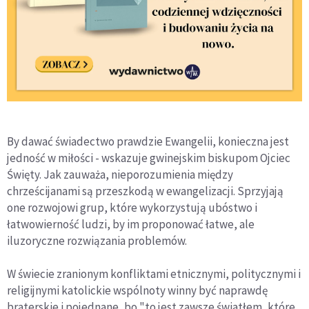
By dawać świadectwo prawdzie Ewangelii, konieczna jest
jedność w miłości - wskazuje gwinejskim biskupom Ojciec
Święty. Jak zauważa, nieporozumienia między
chrześcijanami są przeszkodą w ewangelizacji. Sprzyjają
one rozwojowi grup, które wykorzystują ubóstwo i
łatwowierność ludzi, by im proponować łatwe, ale
iluzoryczne rozwiązania problemów.
W świecie zranionym konfliktami etnicznymi, politycznymi i
religijnymi katolickie wspólnoty winny być naprawdę
braterskie i pojednane, bo "to jest zawsze światłem, które