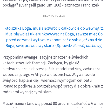
pociąga" (Evangelii gaudium, 100) - zaznacza Franciszek
DEON.PL POLECA
Kto szuka Boga, musi się zwrócić całkowicie do wewnątrz.
Musi się wciąż ukierunkowywać na Boga, zawsze mieć Go
przed oczyma i wytrwale zapominać o sobie, aż znajdzie
Boga, swój prawdziwy skarb. (Sprawdź:
Rozwój duchowy
)
Przypomina ewangelizacyjne znaczenie świeckich
katechistów i ich formacji. Zachęca, by głosić
niedwuznacznie chrześcijański model rodziny, zwłaszcza
wobec częstego w Afryce wielożeństwa. Wzywa też do
świętości kapłańskiej i wierności wymogom celibatu.
Ponadto podkreśla potrzebę współpracy dla dobra kraju z
rodakami wyznającymi islam.
Muzułmanie stanowią ponad 80 proc. mieszkańców Gwinei.