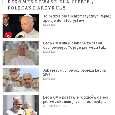
REKOMENDOWANE DLA CIEBIE /
POLECANE ARTYKUŁY
To będzie "akt schizmatyczny". Papież
apeluje do lefebrystów
KOŚCIÓŁ
Leon XIV usunął diakona ze stanu
duchownego. To jego pierwsza tak
bezprecedensowa decyzja
KOŚCIÓŁ
Jaka jest duchowość papieża Leona
XIV?
KOŚCIÓŁ
Leon XIV o postawie rodziców dzieci
pierwszokomunijnych: niech będą
przykładem
SERWIS PAPIESKI