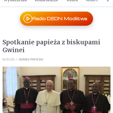
Radio DEON Modlitwa
Spotkanie papieża z biskupami
Gwinei
KOŚCIÓŁ
SERWIS PAPIESKI