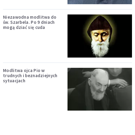
Niezawodna modlitwa do
św. Szarbela. Po 9 dniach
mogą dziać się cuda
Modlitwa ojca Pio w
trudnych i beznadziejnych
sytuacjach