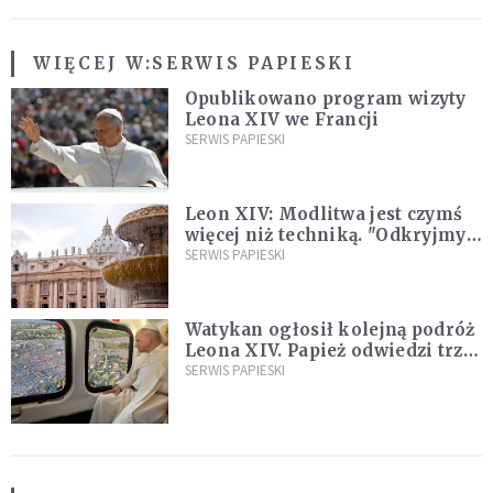
WIĘCEJ W:
SERWIS PAPIESKI
Opublikowano program wizyty
Leona XIV we Francji
SERWIS PAPIESKI
Leon XIV: Modlitwa jest czymś
więcej niż techniką. "Odkryjmy
ją na nowo"
SERWIS PAPIESKI
Watykan ogłosił kolejną podróż
Leona XIV. Papież odwiedzi trzy
kraje Ameryki Południowej
SERWIS PAPIESKI