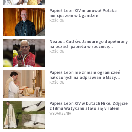
Papież Leon XIV mianował Polaka
nuncjuszem w Ugandzie
KOŚCIÓŁ
Neapol: Cud św. Januarego dopełniony
na oczach papieża w rocznicę
pontyfikatu!
KOŚCIÓŁ
Papież Leon nie zniesie ograniczeń
nałożonych na odprawianie Mszy
trydenckiej. „Traditionis custodes”
KOŚCIÓŁ
zostaje w mocy
Papież Leon XIV w butach Nike. Zdjęcie
z filmu Watykanu stało się viralem
WYDARZENIA