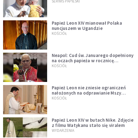
przykładem
SERWIS PAPIESKI
Papież Leon XIV mianował Polaka
nuncjuszem w Ugandzie
KOŚCIÓŁ
Neapol: Cud św. Januarego dopełniony
na oczach papieża w rocznicę
pontyfikatu!
KOŚCIÓŁ
Papież Leon nie zniesie ograniczeń
nałożonych na odprawianie Mszy
trydenckiej. „Traditionis custodes”
KOŚCIÓŁ
zostaje w mocy
Papież Leon XIV w butach Nike. Zdjęcie
z filmu Watykanu stało się viralem
WYDARZENIA