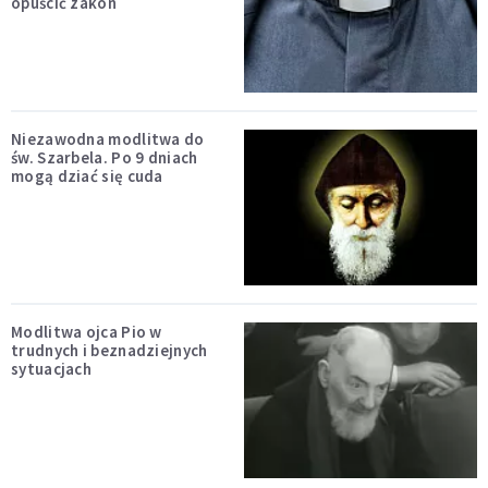
opuścić zakon
Niezawodna modlitwa do
św. Szarbela. Po 9 dniach
mogą dziać się cuda
Modlitwa ojca Pio w
trudnych i beznadziejnych
sytuacjach