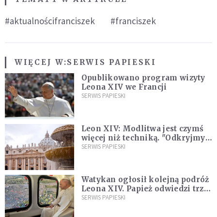
#aktualnościfranciszek
#franciszek
WIĘCEJ W:
SERWIS PAPIESKI
Opublikowano program wizyty
Leona XIV we Francji
SERWIS PAPIESKI
Leon XIV: Modlitwa jest czymś
więcej niż techniką. "Odkryjmy
ją na nowo"
SERWIS PAPIESKI
Watykan ogłosił kolejną podróż
Leona XIV. Papież odwiedzi trzy
kraje Ameryki Południowej
SERWIS PAPIESKI