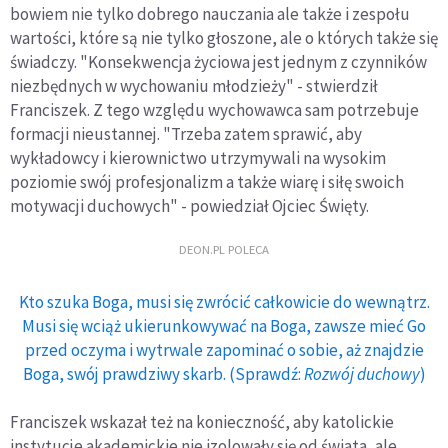
bowiem nie tylko dobrego nauczania ale także i zespołu
wartości, które są nie tylko głoszone, ale o których także się
świadczy. "Konsekwencja życiowa jest jednym z czynników
niezbędnych w wychowaniu młodzieży" - stwierdził
Franciszek. Z tego względu wychowawca sam potrzebuje
formacji nieustannej. "Trzeba zatem sprawić, aby
wykładowcy i kierownictwo utrzymywali na wysokim
poziomie swój profesjonalizm a także wiarę i siłę swoich
motywacji duchowych" - powiedział Ojciec Święty.
DEON.PL POLECA
Kto szuka Boga, musi się zwrócić całkowicie do wewnątrz.
Musi się wciąż ukierunkowywać na Boga, zawsze mieć Go
przed oczyma i wytrwale zapominać o sobie, aż znajdzie
Boga, swój prawdziwy skarb. (Sprawdź:
Rozwój duchowy
)
Franciszek wskazał też na konieczność, aby katolickie
instytucje akademickie nie izolowały się od świata, ale