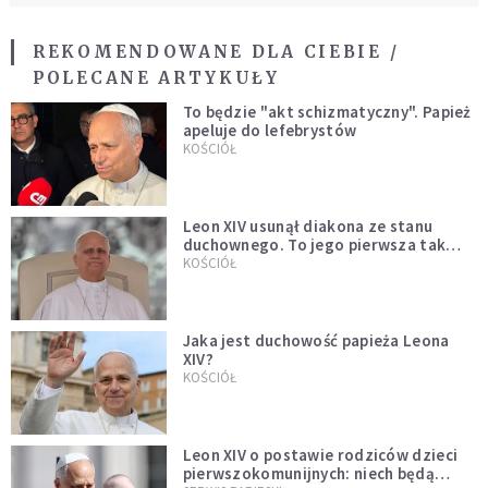
REKOMENDOWANE DLA CIEBIE /
POLECANE ARTYKUŁY
To będzie "akt schizmatyczny". Papież
apeluje do lefebrystów
KOŚCIÓŁ
Leon XIV usunął diakona ze stanu
duchownego. To jego pierwsza tak
bezprecedensowa decyzja
KOŚCIÓŁ
Jaka jest duchowość papieża Leona
XIV?
KOŚCIÓŁ
Leon XIV o postawie rodziców dzieci
pierwszokomunijnych: niech będą