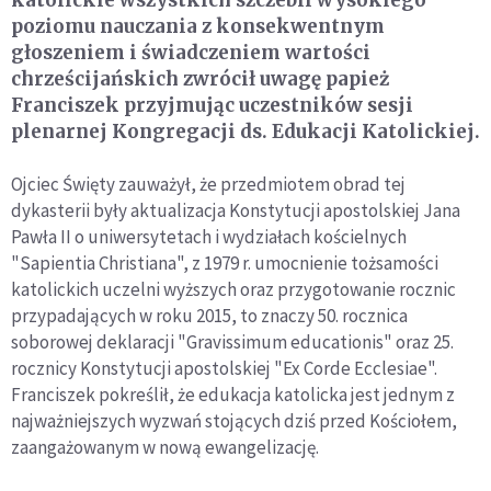
katolickie wszystkich szczebli wysokiego
poziomu nauczania z konsekwentnym
głoszeniem i świadczeniem wartości
chrześcijańskich zwrócił uwagę papież
Franciszek przyjmując uczestników sesji
plenarnej Kongregacji ds. Edukacji Katolickiej.
Ojciec Święty zauważył, że przedmiotem obrad tej
dykasterii były aktualizacja Konstytucji apostolskiej Jana
Pawła II o uniwersytetach i wydziałach kościelnych
"Sapientia Christiana", z 1979 r. umocnienie tożsamości
katolickich uczelni wyższych oraz przygotowanie rocznic
przypadających w roku 2015, to znaczy 50. rocznica
soborowej deklaracji "Gravissimum educationis" oraz 25.
rocznicy Konstytucji apostolskiej "Ex Corde Ecclesiae".
Franciszek pokreślił, że edukacja katolicka jest jednym z
najważniejszych wyzwań stojących dziś przed Kościołem,
zaangażowanym w nową ewangelizację.