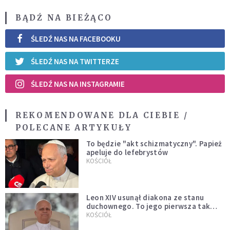
BĄDŹ NA BIEŻĄCO
ŚLEDŹ NAS NA FACEBOOKU
ŚLEDŹ NAS NA TWITTERZE
ŚLEDŹ NAS NA INSTAGRAMIE
REKOMENDOWANE DLA CIEBIE /
POLECANE ARTYKUŁY
To będzie "akt schizmatyczny". Papież
apeluje do lefebrystów
KOŚCIÓŁ
Leon XIV usunął diakona ze stanu
duchownego. To jego pierwsza tak
bezprecedensowa decyzja
KOŚCIÓŁ