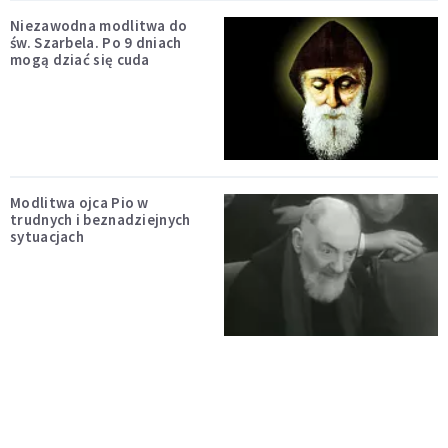
Niezawodna modlitwa do
św. Szarbela. Po 9 dniach
mogą dziać się cuda
Modlitwa ojca Pio w
trudnych i beznadziejnych
sytuacjach