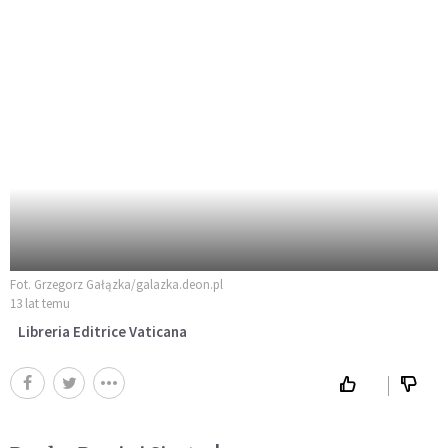
Fot. Grzegorz Gałązka/galazka.deon.pl
13 lat temu
Libreria Editrice Vaticana