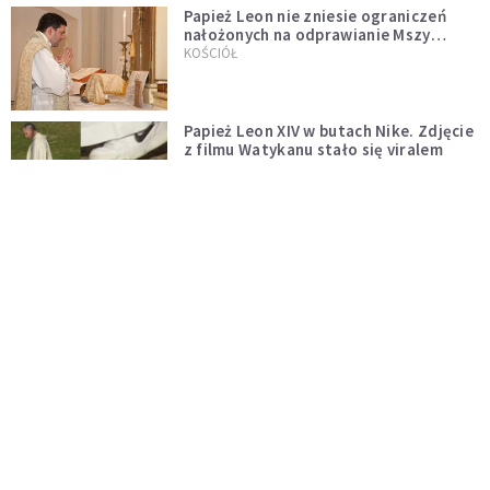
Papież Leon nie zniesie ograniczeń
nałożonych na odprawianie Mszy
trydenckiej. „Traditionis custodes”
KOŚCIÓŁ
zostaje w mocy
Papież Leon XIV w butach Nike. Zdjęcie
z filmu Watykanu stało się viralem
WYDARZENIA