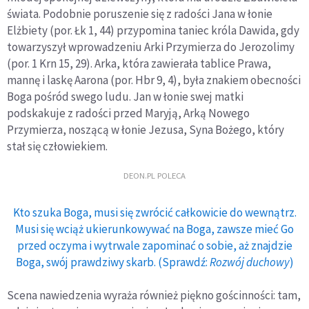
świata. Podobnie poruszenie się z radości Jana w łonie
Elżbiety (por. Łk 1, 44) przypomina taniec króla Dawida, gdy
towarzyszył wprowadzeniu Arki Przymierza do Jerozolimy
(por. 1 Krn 15, 29). Arka, która zawierała tablice Prawa,
mannę i laskę Aarona (por. Hbr 9, 4), była znakiem obecności
Boga pośród swego ludu. Jan w łonie swej matki
podskakuje z radości przed Maryją, Arką Nowego
Przymierza, noszącą w łonie Jezusa, Syna Bożego, który
stał się człowiekiem.
DEON.PL POLECA
Kto szuka Boga, musi się zwrócić całkowicie do wewnątrz.
Musi się wciąż ukierunkowywać na Boga, zawsze mieć Go
przed oczyma i wytrwale zapominać o sobie, aż znajdzie
Boga, swój prawdziwy skarb. (Sprawdź:
Rozwój duchowy
)
Scena nawiedzenia wyraża również piękno gościnności: tam,