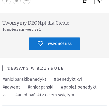
Tworzymy DEON.pl dla Ciebie
Tu możesz nas wesprzeć.
WSPOMÓŻ NAS
TEMATY W ARTYKULE
#aniołpańskibenedykt
#benedykt xvi
#adwent
#anioł pański
#papież benedykt
xvi
#anioł pański z ojcem świętym