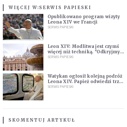
WIĘCEJ W:
SERWIS PAPIESKI
Opublikowano program wizyty
Leona XIV we Francji
SERWIS PAPIESKI
Leon XIV: Modlitwa jest czymś
więcej niż techniką. "Odkryjmy
ją na nowo"
SERWIS PAPIESKI
Watykan ogłosił kolejną podróż
Leona XIV. Papież odwiedzi trzy
kraje Ameryki Południowej
SERWIS PAPIESKI
SKOMENTUJ ARTYKUŁ