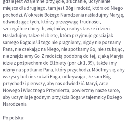
gdzie jest wzajemne przyjęcie, słuchanie, uczynienie
miejsca dla drugiego, tam jest Bóg i radość, która od Niego
pochodzi. W okresie Bożego Narodzenia naśladujmy Maryję,
odwiedzając tych, którzy przeżywają trudności,
szczególnie chorych, więźniów, osoby starsze i dzieci.
Naśladujmy także Elżbietę, która przyjmuje gościa jak
samego Boga: jeśli tego nie pragniemy, nigdy nie poznamy
Pana, nie czekając na Niego, nie spotkamy Go, nie szukając,
nie znajdziemy Go. Z radością podobną do tej, z jaką Maryja
idzie z pośpiechem do Elżbiety (por. Łk 1, 39), także i my
idźmy na spotkanie Pana, który przychodzi. Módlmy się, aby
wszyscy ludzie szukali Boga, odkrywając, że sam Bóg
przychodzi pierwszy, aby nas odwiedzić. Maryi, Arce
Nowego i Wiecznego Przymierza, powierzmy nasze serce,
aby uczyniła je godnym przyjścia Boga w tajemnicy Bożego
Narodzenia.
Po polsku: