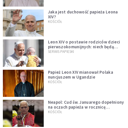
Jaka jest duchowość papieża Leona
XIV?
KOŚCIÓŁ
Leon XIV o postawie rodziców dzieci
pierwszokomunijnych: niech będą
przykładem
SERWIS PAPIESKI
Papież Leon XIV mianował Polaka
nuncjuszem w Ugandzie
KOŚCIÓŁ
Neapol: Cud św. Januarego dopełniony
na oczach papieża w rocznicę
pontyfikatu!
KOŚCIÓŁ