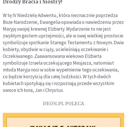
Drodzy Bracia i Siostry!
W tę IV Niedzielę Adwentu, która nieznacznie poprzedza
Boże Narodzenie, Ewangelia opowiada o nawiedzeniu przez
Maryję swojej krewnej Elżbiety. Wydarzenie to nie jest
zwykłym gestem uprzejmości, ale w swej wielkiej prostocie
symbolizuje spotkanie Starego Testamentu z Nowym. Dwie
kobiety, obydwie w ciąży, ucieleśniają oczekiwanie i
Oczekiwanego. Zaawansowana wiekowo Elżbieta
symbolizuje Izraela oczekującego Mesjasza, natomiast
młoda Maryja nosi w sobie wypełnienie tego oczekiwania,
co będzie korzyścią dla całej ludzkości. W tych dwóch
kobietach spotykają się i rozpoznają przede wszystkim
owoce ich łona, Jan i Chrystus.
DEON.PL POLECA