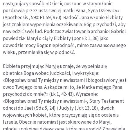
następujący sposób: «Dziecię noszone w starym łonie
pozdrawia przez usta swojej matki Pana, Syna Dziewicy»
(Apotheosis , 590: PL 59, 970). Radość Jana w łonie Elżbiety
jest znakiem wypełnienia oczekiwania: Bóg przychodzi, aby
nawiedzić swój lud. Podczas zwiastowania archanioł Gabriel
powiedział Maryi o ciąży Elżbiety (por. Łk 1, 36) jako
dowodzie mocy Boga: niepłodność, mimo zaawansowanego
wieku, przemieniła się w płodność.
Elżbieta przyjmując Maryję uznaje, że wypełnia się
obietnica Boga wobec ludzkości, i wykrzykuje:
«Błogosławionaś Ty między niewiastami i błogosławiony jest
owoc Twojego łona. A skądże mi to, że Matka mojego Pana
przychodzi do mnie?» (Łk 1, 42-43). Wyrażenie:
«Błogosławionaś Ty między niewiastami», Stary Testament
odnosi do Jael (Sdz 5, 24) i Judyty (Jdt 13, 18), dwóch
wojowniczych kobiet, które przyczyniają się do ocalenia
Izraela. Obecnie natomiast jest skierowane do Maryi,
młodej spokojnej dziewczyny, która ma urodzić Zbawiciela