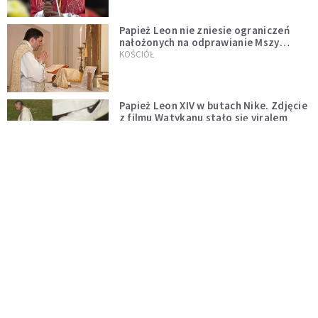
Papież Leon nie zniesie ograniczeń
nałożonych na odprawianie Mszy
trydenckiej. „Traditionis custodes”
KOŚCIÓŁ
zostaje w mocy
Papież Leon XIV w butach Nike. Zdjęcie
z filmu Watykanu stało się viralem
WYDARZENIA