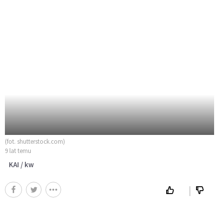
(fot. shutterstock.com)
9 lat temu
KAI / kw