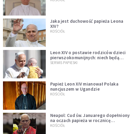
Jaka jest duchowość papieża Leona
XIV?
KOŚCIÓŁ
Leon XIV o postawie rodziców dzieci
pierwszokomunijnych: niech będą
przykładem
SERWIS PAPIESKI
Papież Leon XIV mianował Polaka
nuncjuszem w Ugandzie
KOŚCIÓŁ
Neapol: Cud św. Januarego dopełniony
na oczach papieża w rocznicę
pontyfikatu!
KOŚCIÓŁ