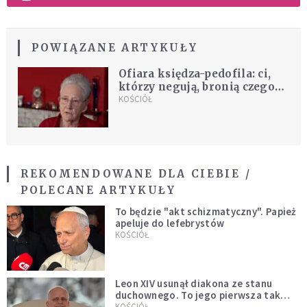
POWIĄZANE ARTYKUŁY
Ofiara księdza-pedofila: ci,
którzy negują, bronią czegoś
nie do obrony
KOŚCIÓŁ
REKOMENDOWANE DLA CIEBIE /
POLECANE ARTYKUŁY
To będzie "akt schizmatyczny". Papież
apeluje do lefebrystów
KOŚCIÓŁ
Leon XIV usunął diakona ze stanu
duchownego. To jego pierwsza tak
bezprecedensowa decyzja
KOŚCIÓŁ