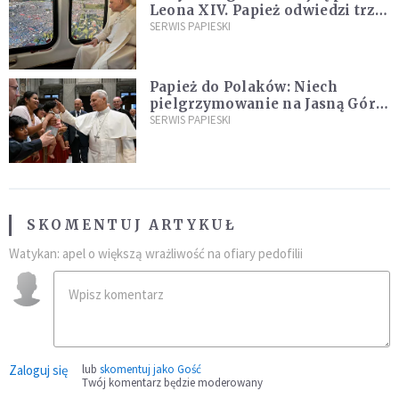
Leona XIV. Papież odwiedzi trzy
kraje Ameryki Południowej
SERWIS PAPIESKI
Papież do Polaków: Niech
pielgrzymowanie na Jasną Górę
umocni wiarę i nadzieję
SERWIS PAPIESKI
SKOMENTUJ ARTYKUŁ
Watykan: apel o większą wrażliwość na ofiary pedofilii
Zaloguj się
lub
skomentuj jako Gość
Twój komentarz będzie moderowany