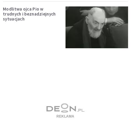
Modlitwa ojca Pio w
trudnych i beznadziejnych
sytuacjach