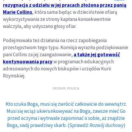
rezygnacja z udziału w jej pracach złożona przez panią
Marie Collins
, która sama będąc w dzieciństwie ofiarą
wykorzystywania ze strony kapłana konsekwentnie
walczyła, aby usłyszano głosy ofiar.
Podejmowała też działania na rzecz zapobiegania
przestępstwom tego typu. Komisja wyraziła podziękowanie
pani Collins za jej zaangażowanie,
a także jej gotowość
kontynuowania pracy
w programach edukacyjnych
adresowanych do nowych biskupów i urzędów Kurii
Rzymskiej.
DEON.PL POLECA
Kto szuka Boga, musi się zwrócić całkowicie do wewnątrz.
Musi się wciąż ukierunkowywać na Boga, zawsze mieć Go
przed oczyma i wytrwale zapominać o sobie, aż znajdzie
Boga, swój prawdziwy skarb. (Sprawdź:
Rozwój duchowy
)