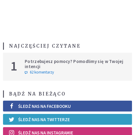
NAJCZĘŚCIEJ CZYTANE
1
Potrzebujesz pomocy? Pomodlimy się w Twojej
intencji
62 komentarzy
BĄDŹ NA BIEŻĄCO
ŚLEDŹ NAS NA FACEBOOKU
ŚLEDŹ NAS NA TWITTERZE
ŚLEDŹ NAS NA INSTAGRAMIE