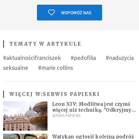
WSPOMÓŻ NAS
TEMATY W ARTYKULE
#aktualnościfranciszek
#pedofilia
#nadużycia
seksualne
#marie collins
WIĘCEJ W:
SERWIS PAPIESKI
Leon XIV: Modlitwa jest czymś
więcej niż techniką. "Odkryjmy
ją na nowo"
SERWIS PAPIESKI
Watykan ogłosił kolejną podróż