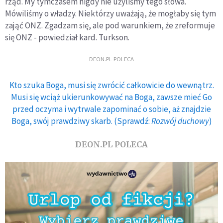
rząd. My tymczasem nigdy nie użyliśmy tego słowa.
Mówiliśmy o władzy. Niektórzy uważają, że mogłaby się tym
zająć ONZ. Zgadzam się, ale pod warunkiem, że zreformuje
się ONZ - powiedział kard. Turkson.
DEON.PL POLECA
Kto szuka Boga, musi się zwrócić całkowicie do wewnątrz.
Musi się wciąż ukierunkowywać na Boga, zawsze mieć Go
przed oczyma i wytrwale zapominać o sobie, aż znajdzie
Boga, swój prawdziwy skarb. (Sprawdź:
Rozwój duchowy
)
DEON.PL POLECA