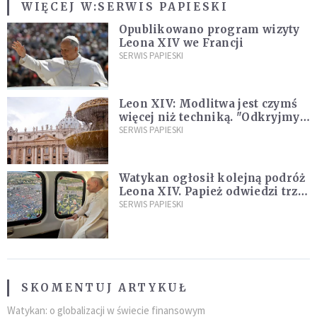
WIĘCEJ W:
SERWIS PAPIESKI
Opublikowano program wizyty
Leona XIV we Francji
SERWIS PAPIESKI
Leon XIV: Modlitwa jest czymś
więcej niż techniką. "Odkryjmy
ją na nowo"
SERWIS PAPIESKI
Watykan ogłosił kolejną podróż
Leona XIV. Papież odwiedzi trzy
kraje Ameryki Południowej
SERWIS PAPIESKI
SKOMENTUJ ARTYKUŁ
Watykan: o globalizacji w świecie finansowym