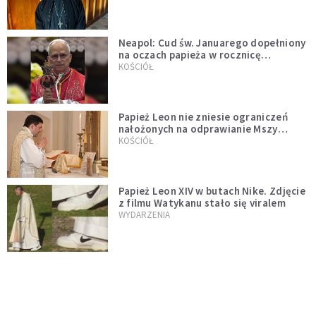
Neapol: Cud św. Januarego dopełniony
na oczach papieża w rocznicę
pontyfikatu!
KOŚCIÓŁ
Papież Leon nie zniesie ograniczeń
nałożonych na odprawianie Mszy
trydenckiej. „Traditionis custodes”
KOŚCIÓŁ
zostaje w mocy
Papież Leon XIV w butach Nike. Zdjęcie
z filmu Watykanu stało się viralem
WYDARZENIA