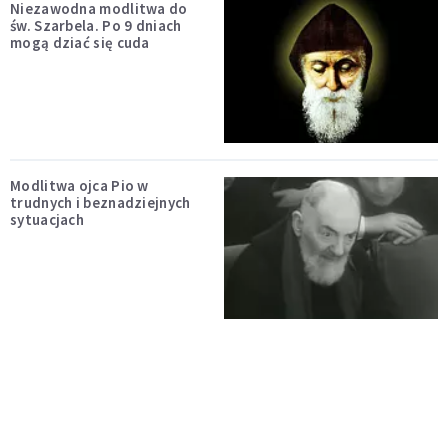
Niezawodna modlitwa do
św. Szarbela. Po 9 dniach
mogą dziać się cuda
Modlitwa ojca Pio w
trudnych i beznadziejnych
sytuacjach