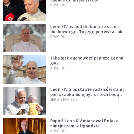
KOŚCIÓŁ
Leon XIV usunął diakona ze stanu
duchownego. To jego pierwsza tak
bezprecedensowa decyzja
KOŚCIÓŁ
Jaka jest duchowość papieża Leona
XIV?
KOŚCIÓŁ
Leon XIV o postawie rodziców dzieci
pierwszokomunijnych: niech będą
przykładem
SERWIS PAPIESKI
Papież Leon XIV mianował Polaka
nuncjuszem w Ugandzie
KOŚCIÓŁ