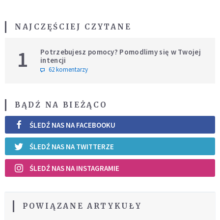
NAJCZĘŚCIEJ CZYTANE
1
Potrzebujesz pomocy? Pomodlimy się w Twojej
intencji
62 komentarzy
BĄDŹ NA BIEŻĄCO
ŚLEDŹ NAS NA FACEBOOKU
ŚLEDŹ NAS NA TWITTERZE
ŚLEDŹ NAS NA INSTAGRAMIE
POWIĄZANE ARTYKUŁY