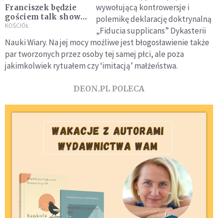
wywołującą kontrowersje i
Franciszek będzie
gościem talk show
polemikę deklarację doktrynalną
włoskiej stacji
KOŚCIÓŁ
„Fiducia supplicans” Dykasterii
telewizyjnej
Nauki Wiary. Na jej mocy możliwe jest błogosławienie także
par tworzonych przez osoby tej samej płci, ale poza
jakimkolwiek rytuałem czy ‘imitacją’ małżeństwa.
DEON.PL POLECA