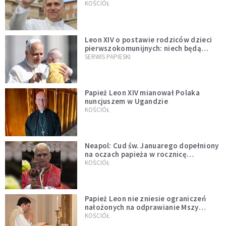
KOŚCIÓŁ
Leon XIV o postawie rodziców dzieci
pierwszokomunijnych: niech będą
przykładem
SERWIS PAPIESKI
Papież Leon XIV mianował Polaka
nuncjuszem w Ugandzie
KOŚCIÓŁ
Neapol: Cud św. Januarego dopełniony
na oczach papieża w rocznicę
pontyfikatu!
KOŚCIÓŁ
Papież Leon nie zniesie ograniczeń
nałożonych na odprawianie Mszy
trydenckiej. „Traditionis custodes”
KOŚCIÓŁ
zostaje w mocy