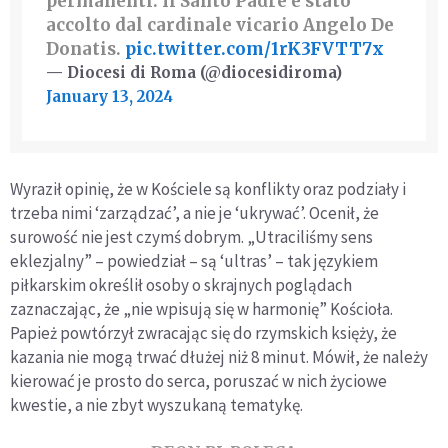
permanenti. Il Santo Padre è stato
accolto dal cardinale vicario Angelo De
Donatis.
pic.twitter.com/1rK3FVTT7x
— Diocesi di Roma (@diocesidiroma)
January 13, 2024
Wyraził opinię, że w Kościele są konflikty oraz podziały i
trzeba nimi ‘zarządzać’, a nie je ‘ukrywać’. Ocenił, że
surowość nie jest czymś dobrym. „Utraciliśmy sens
eklezjalny” – powiedział – są ‘ultras’ – tak językiem
piłkarskim określił osoby o skrajnych poglądach
zaznaczając, że „nie wpisują się w harmonię” Kościoła.
Papież powtórzył zwracając się do rzymskich księży, że
kazania nie mogą trwać dłużej niż 8 minut. Mówił, że należy
kierować je prosto do serca, poruszać w nich życiowe
kwestie, a nie zbyt wyszukaną tematykę.