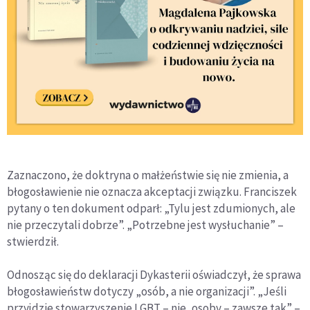
Zaznaczono, że doktryna o małżeństwie się nie zmienia, a
błogosławienie nie oznacza akceptacji związku. Franciszek
pytany o ten dokument odparł: „Tylu jest zdumionych, ale
nie przeczytali dobrze”. „Potrzebne jest wysłuchanie” –
stwierdził.
Odnosząc się do deklaracji Dykasterii oświadczył, że sprawa
błogosławieństw dotyczy „osób, a nie organizacji”. „Jeśli
przyjdzie stowarzyszenie LGBT – nie, osoby – zawsze tak” –