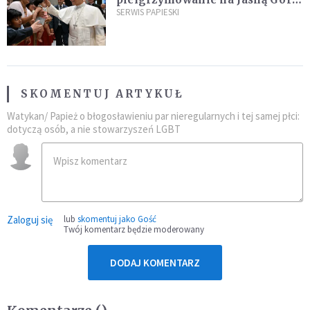
umocni wiarę i nadzieję
SERWIS PAPIESKI
SKOMENTUJ ARTYKUŁ
Watykan/ Papież o błogosławieniu par nieregularnych i tej samej płci:
dotyczą osób, a nie stowarzyszeń LGBT
Zaloguj się
lub
skomentuj jako Gość
Twój komentarz będzie moderowany
DODAJ KOMENTARZ