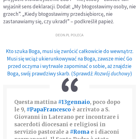
wyjaśnił sens deklaracji. Dodał: „My błogosławimy osoby, nie
grzech”. „Kiedy błogosławimy przedsiębiorcę, nie
zastanawiamy się, czy ukradł” – podkreślił papież.
DEON.PL POLECA
Kto szuka Boga, musi się zwrócić całkowicie do wewnątrz.
Musi się wciąż ukierunkowywać na Boga, zawsze mieć Go
przed oczyma i wytrwale zapominać o sobie, aż znajdzie
Boga, swój prawdziwy skarb. (Sprawdź:
Rozwój duchowy
)
Questa mattina
#13gennaio
, poco dopo
le 9,
#PapaFrancesco
è arrivato a S.
Giovanni in Laterano per incontrare i
sacerdoti diocesani e religiosi in
servizio pastorale a
#Roma
e i diaconi