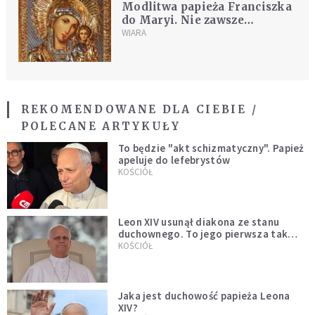
Modlitwa papieża Franciszka
do Maryi. Nie zawsze
pamiętamy, by o to prosić
WIARA
Boga
REKOMENDOWANE DLA CIEBIE /
POLECANE ARTYKUŁY
To będzie "akt schizmatyczny". Papież
apeluje do lefebrystów
KOŚCIÓŁ
Leon XIV usunął diakona ze stanu
duchownego. To jego pierwsza tak
bezprecedensowa decyzja
KOŚCIÓŁ
Jaka jest duchowość papieża Leona
XIV?