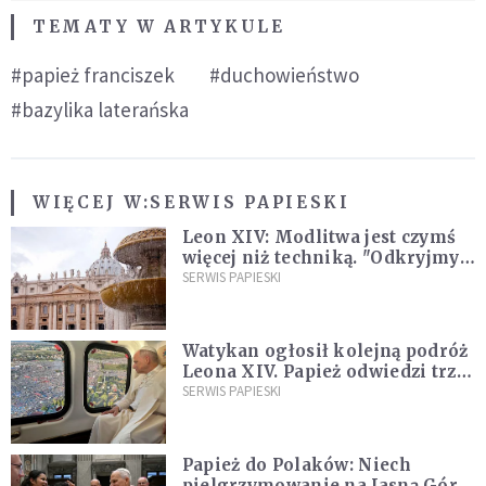
TEMATY W ARTYKULE
#papież franciszek
#duchowieństwo
#bazylika laterańska
WIĘCEJ W:
SERWIS PAPIESKI
Leon XIV: Modlitwa jest czymś
więcej niż techniką. "Odkryjmy
ją na nowo"
SERWIS PAPIESKI
Watykan ogłosił kolejną podróż
Leona XIV. Papież odwiedzi trzy
kraje Ameryki Południowej
SERWIS PAPIESKI
Papież do Polaków: Niech
pielgrzymowanie na Jasną Górę