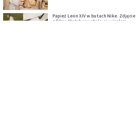
Papież Leon XIV w butach Nike. Zdjęcie
z filmu Watykanu stało się viralem
WYDARZENIA