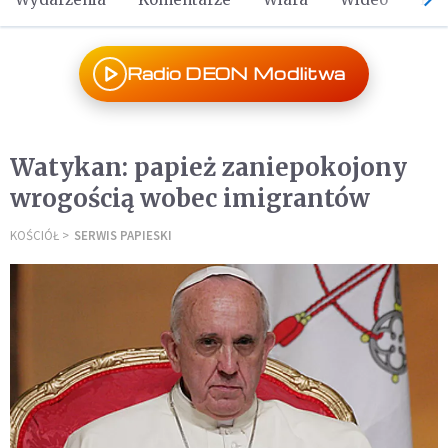
Radio DEON Modlitwa
Watykan: papież zaniepokojony
wrogością wobec imigrantów
KOŚCIÓŁ
SERWIS PAPIESKI