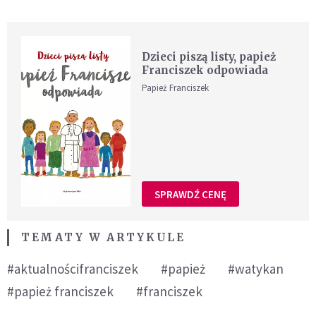
Dzieci piszą listy, papież
Franciszek odpowiada
Papież Franciszek
SPRAWDŹ CENĘ
TEMATY W ARTYKULE
#aktualnościfranciszek
#papież
#watykan
#papież franciszek
#franciszek