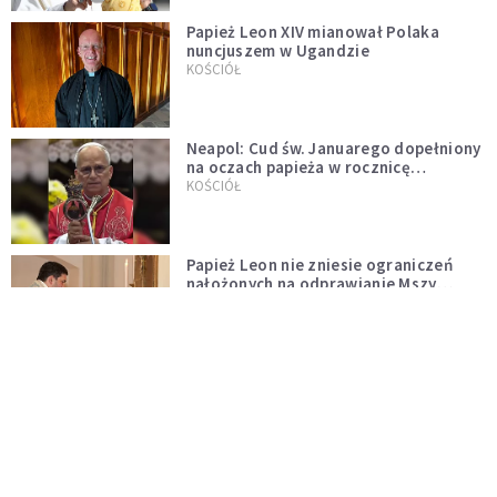
Papież Leon XIV mianował Polaka
nuncjuszem w Ugandzie
KOŚCIÓŁ
Neapol: Cud św. Januarego dopełniony
na oczach papieża w rocznicę
pontyfikatu!
KOŚCIÓŁ
Papież Leon nie zniesie ograniczeń
nałożonych na odprawianie Mszy
trydenckiej. „Traditionis custodes”
KOŚCIÓŁ
zostaje w mocy
Papież Leon XIV w butach Nike. Zdjęcie
z filmu Watykanu stało się viralem
WYDARZENIA