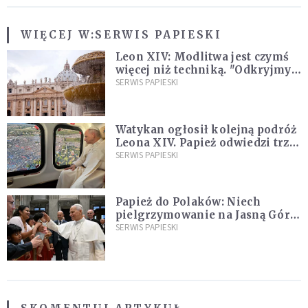
WIĘCEJ W:
SERWIS PAPIESKI
Leon XIV: Modlitwa jest czymś
więcej niż techniką. "Odkryjmy
ją na nowo"
SERWIS PAPIESKI
Watykan ogłosił kolejną podróż
Leona XIV. Papież odwiedzi trzy
kraje Ameryki Południowej
SERWIS PAPIESKI
Papież do Polaków: Niech
pielgrzymowanie na Jasną Górę
umocni wiarę i nadzieję
SERWIS PAPIESKI