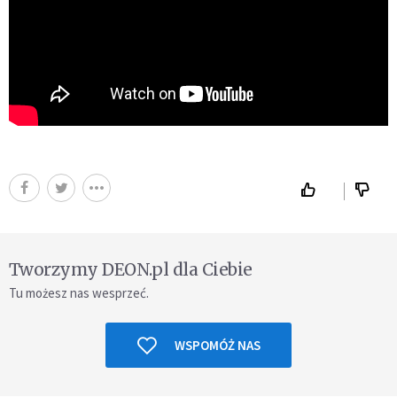
Tworzymy DEON.pl dla Ciebie
Tu możesz nas wesprzeć.
WSPOMÓŻ NAS