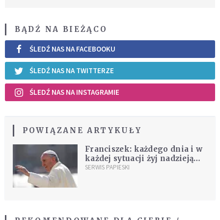
BĄDŹ NA BIEŻĄCO
ŚLEDŹ NAS NA FACEBOOKU
ŚLEDŹ NAS NA TWITTERZE
ŚLEDŹ NAS NA INSTAGRAMIE
POWIĄZANE ARTYKUŁY
Franciszek: każdego dnia i w
każdej sytuacji żyj nadzieją
[WIDEO]
SERWIS PAPIESKI