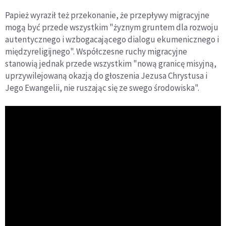
Papież wyraził też przekonanie, że przepływy migracyjne
mogą być przede wszystkim "żyznym gruntem dla rozwoju
autentycznego i wzbogacającego dialogu ekumenicznego i
międzyreligijnego". Współczesne ruchy migracyjne
stanowią jednak przede wszystkim "nową granicę misyjną,
uprzywilejowaną okazją do głoszenia Jezusa Chrystusa i
Jego Ewangelii, nie ruszając się ze swego środowiska".