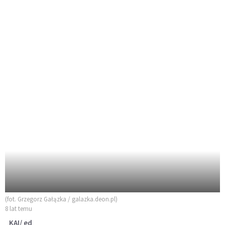
(fot. Grzegorz Gałązka / galazka.deon.pl)
8 lat temu
KAI/ ed