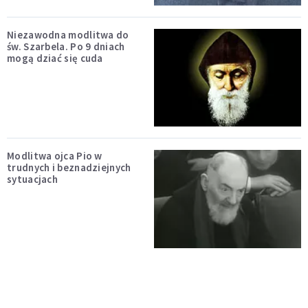
Niezawodna modlitwa do
św. Szarbela. Po 9 dniach
mogą dziać się cuda
Modlitwa ojca Pio w
trudnych i beznadziejnych
sytuacjach