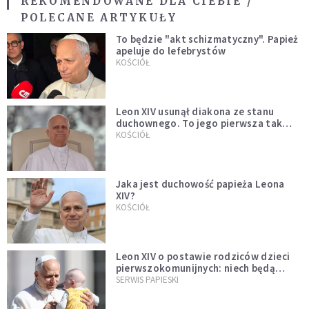
REKOMENDOWANE DLA CIEBIE /
POLECANE ARTYKUŁY
To będzie "akt schizmatyczny". Papież
apeluje do lefebrystów
KOŚCIÓŁ
Leon XIV usunął diakona ze stanu
duchownego. To jego pierwsza tak
bezprecedensowa decyzja
KOŚCIÓŁ
Jaka jest duchowość papieża Leona
XIV?
KOŚCIÓŁ
Leon XIV o postawie rodziców dzieci
pierwszokomunijnych: niech będą
przykładem
SERWIS PAPIESKI