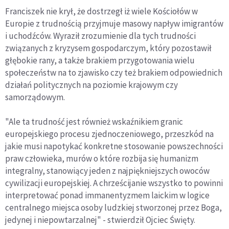
Franciszek nie krył, że dostrzegł iż wiele Kościołów w
Europie z trudnością przyjmuje masowy napływ imigrantów
i uchodźców. Wyraził zrozumienie dla tych trudności
związanych z kryzysem gospodarczym, który pozostawił
głębokie rany, a także brakiem przygotowania wielu
społeczeństw na to zjawisko czy też brakiem odpowiednich
działań politycznych na poziomie krajowym czy
samorządowym.
"Ale ta trudność jest również wskaźnikiem granic
europejskiego procesu zjednoczeniowego, przeszkód na
jakie musi napotykać konkretne stosowanie powszechności
praw człowieka, murów o które rozbija się humanizm
integralny, stanowiący jeden z najpiękniejszych owoców
cywilizacji europejskiej. A chrześcijanie wszystko to powinni
interpretować ponad immanentyzmem laickim w logice
centralnego miejsca osoby ludzkiej stworzonej przez Boga,
jedynej i niepowtarzalnej" - stwierdził Ojciec Święty.