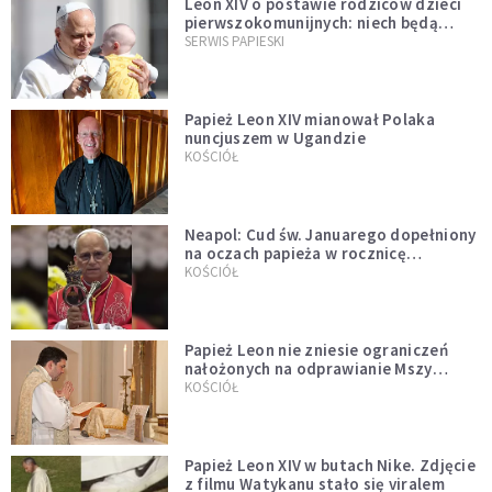
Leon XIV o postawie rodziców dzieci
pierwszokomunijnych: niech będą
przykładem
SERWIS PAPIESKI
Papież Leon XIV mianował Polaka
nuncjuszem w Ugandzie
KOŚCIÓŁ
Neapol: Cud św. Januarego dopełniony
na oczach papieża w rocznicę
pontyfikatu!
KOŚCIÓŁ
Papież Leon nie zniesie ograniczeń
nałożonych na odprawianie Mszy
trydenckiej. „Traditionis custodes”
KOŚCIÓŁ
zostaje w mocy
Papież Leon XIV w butach Nike. Zdjęcie
z filmu Watykanu stało się viralem