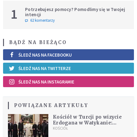
1
Potrzebujesz pomocy? Pomodlimy się w Twojej
intencji
62 komentarzy
BĄDŹ NA BIEŻĄCO
ŚLEDŹ NAS NA FACEBOOKU
ŚLEDŹ NAS NA TWITTERZE
ŚLEDŹ NAS NA INSTAGRAMIE
POWIĄZANE ARTYKUŁY
Kościół w Turcji po wizycie
Erdogana w Watykanie:
mamy poważne problemy
KOŚCIÓŁ