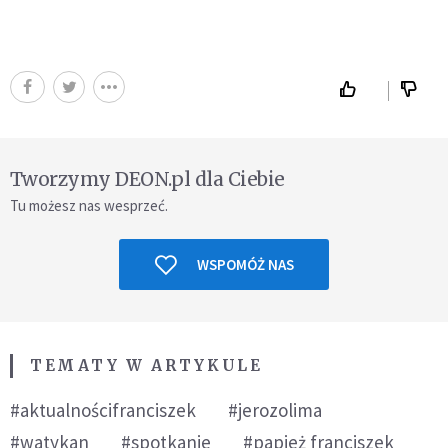
Tworzymy DEON.pl dla Ciebie
Tu możesz nas wesprzeć.
WSPOMÓŻ NAS
TEMATY W ARTYKULE
#aktualnościfranciszek
#jerozolima
#watykan
#spotkanie
#papież franciszek