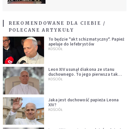
REKOMENDOWANE DLA CIEBIE /
POLECANE ARTYKUŁY
To będzie "akt schizmatyczny". Papież
apeluje do lefebrystów
KOŚCIÓŁ
Leon XIV usunął diakona ze stanu
duchownego. To jego pierwsza tak
bezprecedensowa decyzja
KOŚCIÓŁ
Jaka jest duchowość papieża Leona
XIV?
KOŚCIÓŁ