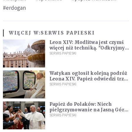
#erdogan
WIĘCEJ W:
SERWIS PAPIESKI
Leon XIV: Modlitwa jest czymś
więcej niż techniką. "Odkryjmy
ją na nowo"
SERWIS PAPIESKI
Watykan ogłosił kolejną podróż
Leona XIV. Papież odwiedzi trzy
kraje Ameryki Południowej
SERWIS PAPIESKI
Papież do Polaków: Niech
pielgrzymowanie na Jasną Górę
umocni wiarę i nadzieję
SERWIS PAPIESKI