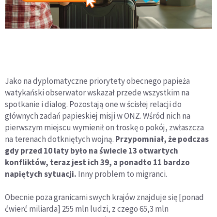
Jako na dyplomatyczne priorytety obecnego papieża
watykański obserwator wskazał przede wszystkim na
spotkanie i dialog. Pozostają one w ścisłej relacji do
głównych zadań papieskiej misji w ONZ. Wśród nich na
pierwszym miejscu wymienił on troskę o pokój, zwłaszcza
na terenach dotkniętych wojną.
Przypomniał, że podczas
gdy przed 10 laty było na świecie 13 otwartych
konfliktów, teraz jest ich 39, a ponadto 11 bardzo
napiętych sytuacji.
Inny problem to migranci.
Obecnie poza granicami swych krajów znajduje się [ponad
ćwierć miliarda] 255 mln ludzi, z czego 65,3 mln