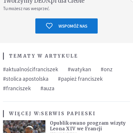
Tworzymy DEON.pl dla Ciebie
Tu możesz nas wesprzeć.
WSPOMÓŻ NAS
TEMATY W ARTYKULE
#aktualnościfranciszek
#watykan
#onz
#stolica apostolska
#papież franciszek
#franciszek
#auza
WIĘCEJ W:
SERWIS PAPIESKI
Opublikowano program wizyty
Leona XIV we Francji