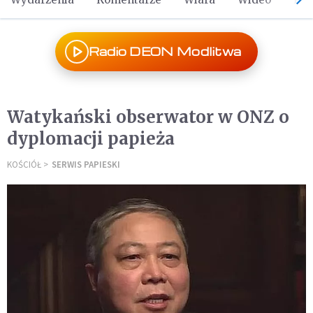
Radio DEON Modlitwa
Watykański obserwator w ONZ o
dyplomacji papieża
KOŚCIÓŁ
SERWIS PAPIESKI