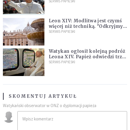
SERWIS PAPIESKI
Leon XIV: Modlitwa jest czymś
więcej niż techniką. "Odkryjmy
ją na nowo"
SERWIS PAPIESKI
Watykan ogłosił kolejną podróż
Leona XIV. Papież odwiedzi trzy
kraje Ameryki Południowej
SERWIS PAPIESKI
SKOMENTUJ ARTYKUŁ
Watykański obserwator w ONZ o dyplomacji papieża