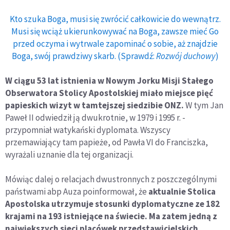
Kto szuka Boga, musi się zwrócić całkowicie do wewnątrz.
Musi się wciąż ukierunkowywać na Boga, zawsze mieć Go
przed oczyma i wytrwale zapominać o sobie, aż znajdzie
Boga, swój prawdziwy skarb. (Sprawdź:
Rozwój duchowy
)
W ciągu 53 lat istnienia w Nowym Jorku Misji Stałego
Obserwatora Stolicy Apostolskiej miało miejsce pięć
papieskich wizyt w tamtejszej siedzibie ONZ.
W tym Jan
Paweł II odwiedził ją dwukrotnie, w 1979 i 1995 r. -
przypomniał watykański dyplomata. Wszyscy
przemawiający tam papieże, od Pawła VI do Franciszka,
wyrażali uznanie dla tej organizacji.
Mówiąc dalej o relacjach dwustronnych z poszczególnymi
państwami abp Auza poinformował, że
aktualnie Stolica
Apostolska utrzymuje stosunki dyplomatyczne ze 182
krajami na 193 istniejące na świecie. Ma zatem jedną z
największych sieci placówek przedstawicielskich
.