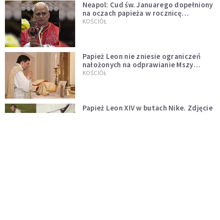
Neapol: Cud św. Januarego dopełniony
na oczach papieża w rocznicę
pontyfikatu!
KOŚCIÓŁ
Papież Leon nie zniesie ograniczeń
nałożonych na odprawianie Mszy
trydenckiej. „Traditionis custodes”
KOŚCIÓŁ
zostaje w mocy
Papież Leon XIV w butach Nike. Zdjęcie
z filmu Watykanu stało się viralem
WYDARZENIA