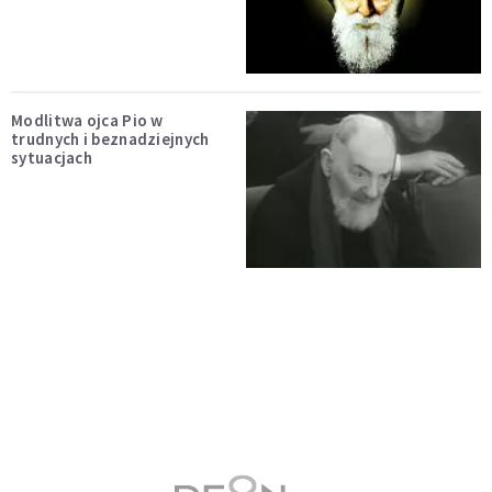
Modlitwa ojca Pio w
trudnych i beznadziejnych
sytuacjach