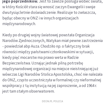
jego poprzedników.
Jest to zawsze posługa wobec świata,
w który Kościół stara się wnosić zaczyn Ewangelii i swoje
dwutysiącletnie doświadczenie. Realizuje to zwłaszcza,
będąc obecny w ONZ i w innych organizacjach
międzynarodowych.
Kiedy po drugiej wojny światowej powstała Organizacja
Narodów Zjednoczonych, Watykan miał pewne zastrzeżenia
- powiedział abp Auza. Chodziło np. o faktyczny brak
równości między państwami członkowskimi w sytuacji,
kiedy pięć mocarstw ma prawo weta w Radzie
Bezpieczeństwa. Uznając jednak pilną potrzebę
międzynarodowej organizacji na miejsce nieistniejącej już
wówczas Ligi Narodów Stolica Apostolska, choć nie należała
do ONZ, często uczestniczyła w formalnej czy nieformalnej
współpracy z tą instytucją na jej zaproszenie, a od 1964 r.
jest tam stałym obserwatorem.
DEON.PL POLECA