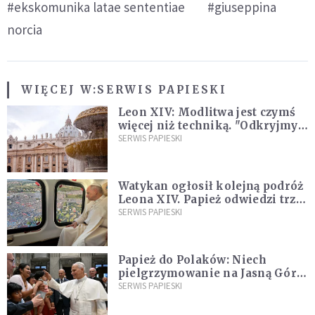
#ekskomunika latae sententiae
#giuseppina
norcia
WIĘCEJ W:
SERWIS PAPIESKI
Leon XIV: Modlitwa jest czymś
więcej niż techniką. "Odkryjmy
ją na nowo"
SERWIS PAPIESKI
Watykan ogłosił kolejną podróż
Leona XIV. Papież odwiedzi trzy
kraje Ameryki Południowej
SERWIS PAPIESKI
Papież do Polaków: Niech
pielgrzymowanie na Jasną Górę
umocni wiarę i nadzieję
SERWIS PAPIESKI