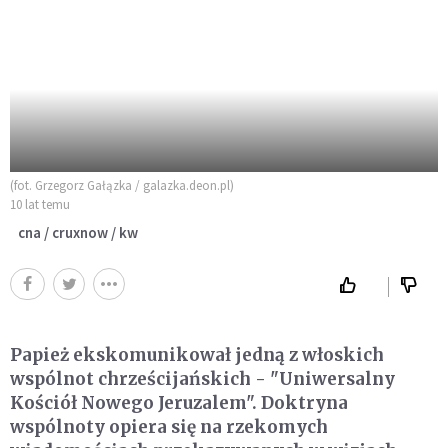
(fot. Grzegorz Gałązka / galazka.deon.pl)
10 lat temu
cna / cruxnow / kw
Papież ekskomunikował jedną z włoskich
wspólnot chrześcijańskich - "Uniwersalny
Kościół Nowego Jeruzalem". Doktryna
wspólnoty opiera się na rzekomych