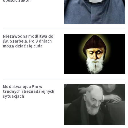
opuścić zakon
Niezawodna modlitwa do
św. Szarbela. Po 9 dniach
mogą dziać się cuda
Modlitwa ojca Pio w
trudnych i beznadziejnych
sytuacjach