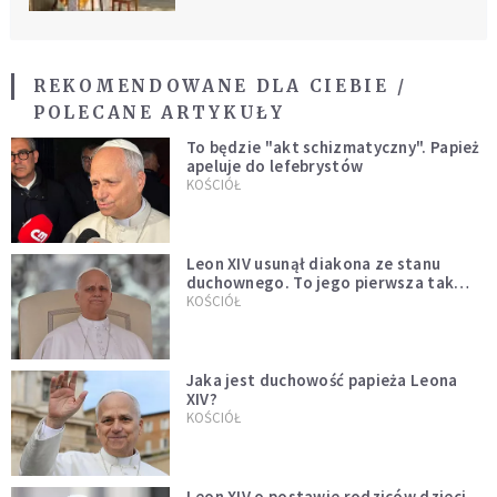
REKOMENDOWANE DLA CIEBIE /
POLECANE ARTYKUŁY
To będzie "akt schizmatyczny". Papież
apeluje do lefebrystów
KOŚCIÓŁ
Leon XIV usunął diakona ze stanu
duchownego. To jego pierwsza tak
bezprecedensowa decyzja
KOŚCIÓŁ
Jaka jest duchowość papieża Leona
XIV?
KOŚCIÓŁ
Leon XIV o postawie rodziców dzieci