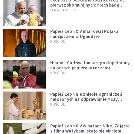
pierwszokomunijnych: niech będą
przykładem
SERWIS PAPIESKI
Papież Leon XIV mianował Polaka
nuncjuszem w Ugandzie
KOŚCIÓŁ
Neapol: Cud św. Januarego dopełniony
na oczach papieża w rocznicę
pontyfikatu!
KOŚCIÓŁ
Papież Leon nie zniesie ograniczeń
nałożonych na odprawianie Mszy
trydenckiej. „Traditionis custodes”
KOŚCIÓŁ
zostaje w mocy
Papież Leon XIV w butach Nike. Zdjęcie
z filmu Watykanu stało się viralem