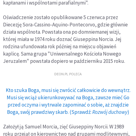
kapłanami i wspólnotami parafialnymi".
Oświadczenie zostało opublikowane 5 czerwca przez
Diecezję Sora-Cassino-Aquino-Pontecorvo, gdzie głównie
działa wspólnota. Powstała ona po domniemanej wizji,
której miała w 1974 roku doznać Giuseppina Norcia. Jej
rodzina ufundowała rok później na miejscu objawień
kaplicę. Sama grupa "Uniwersalnego Kościoła Nowego
Jeruzalem" powstała dopiero w październiku 2015 roku.
DEON.PL POLECA
Kto szuka Boga, musi się zwrócić całkowicie do wewnątrz.
Musi się wciąż ukierunkowywać na Boga, zawsze mieć Go
przed oczyma i wytrwale zapominać o sobie, aż znajdzie
Boga, swój prawdziwy skarb. (Sprawdź:
Rozwój duchowy
)
Założył ją Samuel Morcia, zięć Giuseppiny Norcii. W 1989
roku przejął on kierownictwo nad grupami modlitewnymi,