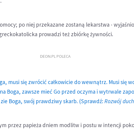
.
omocy; po niej przekazane zostaną lekarstwa - wyjaśni
reckokatolicka prowadzi też zbiórkę żywności.
DEON.PL POLECA
ga, musi się zwrócić całkowicie do wewnątrz. Musi się w
a Boga, zawsze mieć Go przed oczyma i wytrwale zap
dzie Boga, swój prawdziwy skarb. (Sprawdź:
Rozwój duc
ym przez papieża dniem modlitw i postu w intencji poko