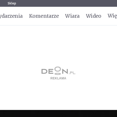
g
Sklep
Wię
darzenia
Komentarze
Wiara
Wideo