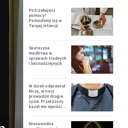
Potrzebujesz
pomocy?
Pomodlimy się w
Twojej intencji
Skuteczna
modlitwa w
sprawach trudnych
i beznadziejnych
W dzień odprawiał
Mszę, w nocy
prowadził drugie
życie. Przełożony
kazał mu opuścić
zakon
Niezawodna