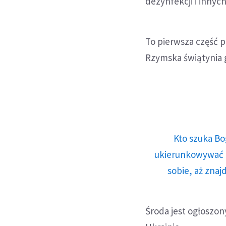
dezynfekcji i innych
To pierwsza część p
Rzymska świątynia g
Kto szuka Bo
ukierunkowywać n
sobie, aż znaj
Środa jest ogłoszon