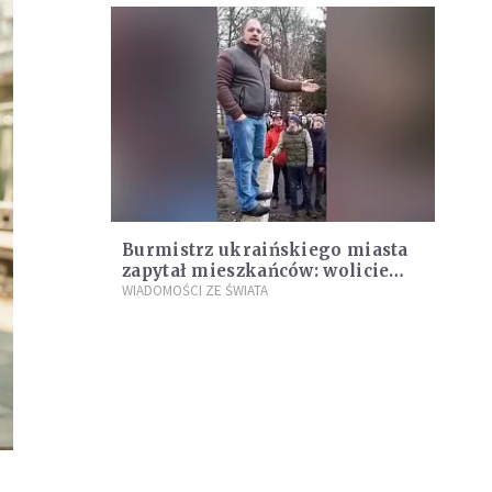
Burmistrz ukraińskiego miasta
zapytał mieszkańców: wolicie
walczyć czy poddać miasto
WIADOMOŚCI ZE ŚWIATA
Rosjanom?