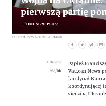
Wojna na Ukrainie.
pierwszą partię p
KOŚCIÓŁ
SERWIS PAPIESKI
Fot. PAP/EPA/VATICAN MEDIA HANDOUT
4 lata temu
Papież Francisz
Vatican News po
PAP/ kb
kardynał Konra
koordynującej ic
siedzibą Ukraiń