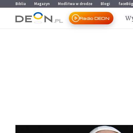
Przejdź do menu głównego
Przejdź do treści
Biblia
Magazyn
Modlitwa w drodze
Blogi
faceBó
Wy
Radio DEON