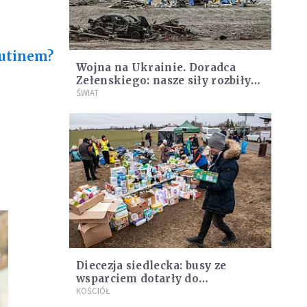
Putinem?
Wojna na Ukrainie. Doradca
Zełenskiego: nasze siły rozbiły
elitarną rosyjską jednostkę pod
ŚWIAT
Charkowem
Diecezja siedlecka: busy ze
wsparciem dotarły do
Dołhobyczowa na Ukrainie
KOŚCIÓŁ