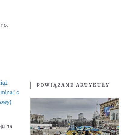
ono.
ciąż
POWIĄZANE ARTYKUŁY
ominać o
howy
)
ju na