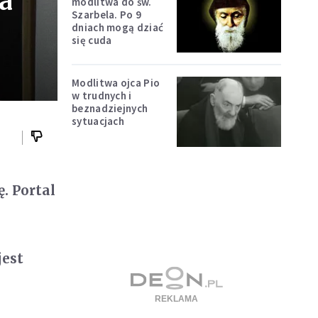
a
modlitwa do św.
Szarbela. Po 9
dniach mogą dziać
się cuda
Modlitwa ojca Pio
w trudnych i
beznadziejnych
sytuacjach
. Portal
jest