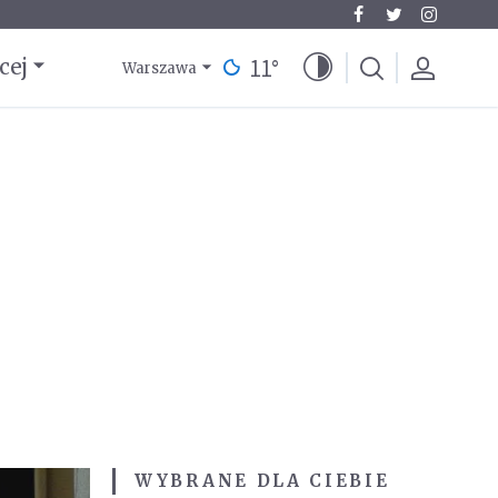
11
°
cej
Warszawa
WYBRANE DLA CIEBIE