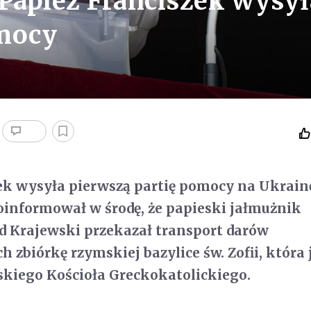
 Papież Franciszek wysył
omocy
ek wysyła pierwszą partię pomocy na Ukrainę
informował w środę, że papieski jałmużnik
d Krajewski przekazał transport darów
h zbiórkę rzymskiej bazylice św. Zofii, która 
skiego Kościoła Greckokatolickiego.