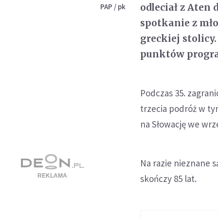
odleciał z Aten
PAP / pk
spotkanie z mło
greckiej stolic
punktów progra
Podczas 35. zagrani
trzecia podróż w ty
na Słowację we wrz
Na razie nieznane s
skończy 85 lat.