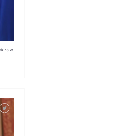
niczą w
,