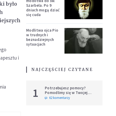
modlitwa do św.
ki było
Szarbela. Po 9
dniach mogą dziać
ch
się cuda
iejszych
Modlitwa ojca Pio
w trudnych i
beznadziejnych
sytuacjach
ego
apesztu i
NAJCZĘŚCIEJ CZYTANE
nia
Potrzebujesz pomocy?
1
Pomodlimy się w Twojej
intencji
62 komentarzy