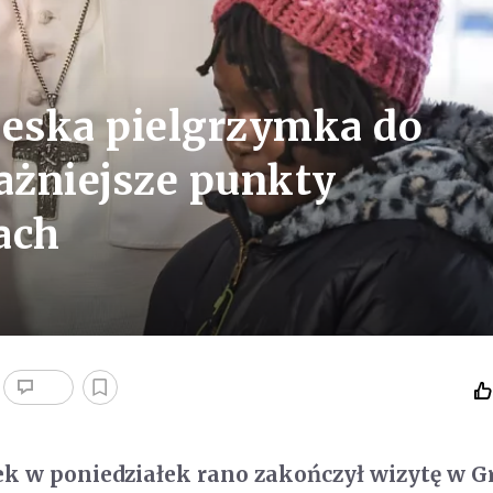
ieska pielgrzymka do
ważniejsze punkty
ach
ek w poniedziałek rano zakończył wizytę w Gr