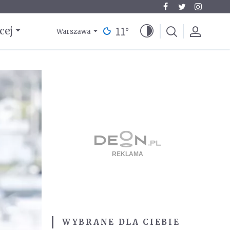
11
°
cej
Warszawa
WYBRANE DLA CIEBIE