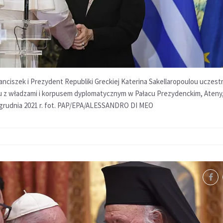
anciszek i Prezydent Republiki Greckiej Katerina Sakellaropoulou uczest
u z władzami i korpusem dyplomatycznym w Pałacu Prezydenckim, Ateny
4 grudnia 2021 r. fot. PAP/EPA/ALESSANDRO DI MEO