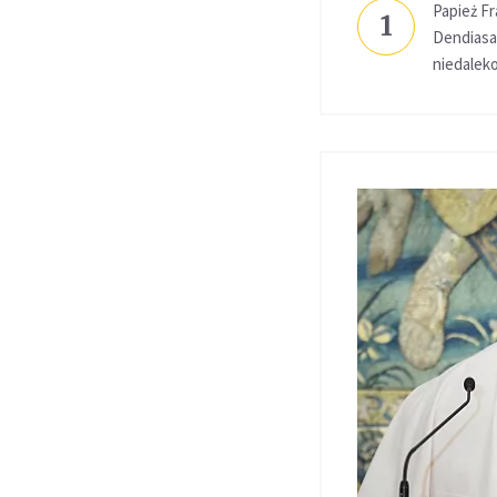
Papież Fr
1
Dendiasa
niedalek