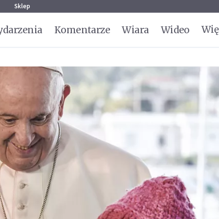
g
Sklep
Wię
darzenia
Komentarze
Wiara
Wideo