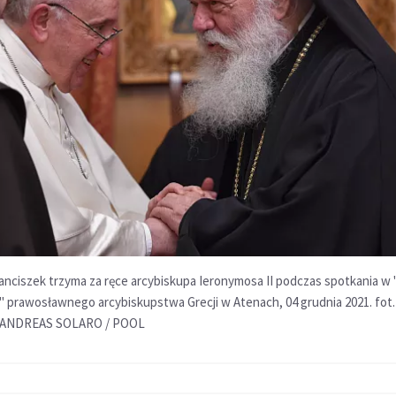
anciszek trzyma za ręce arcybiskupa Ieronymosa II podczas spotkania w "
" prawosławnego arcybiskupstwa Grecji w Atenach, 04 grudnia 2021. fot.
/ANDREAS SOLARO / POOL