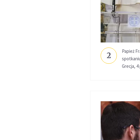
Papież Fr
2
spotkani
Grecja, 