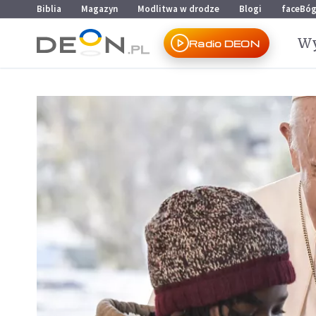
Przejdź do menu głównego
Przejdź do treści
Biblia
Magazyn
Modlitwa w drodze
Blogi
faceBó
Wy
Radio DEON