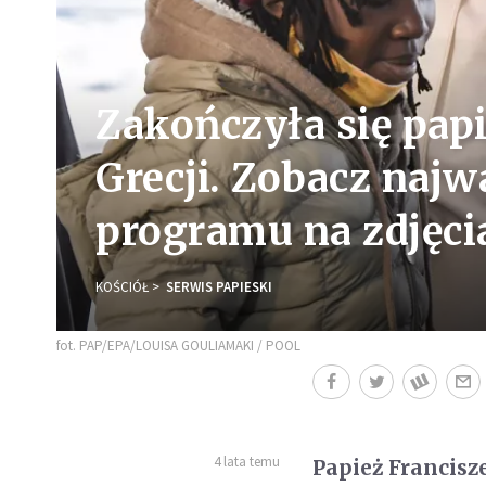
Zakończyła się pap
Grecji. Zobacz naj
programu na zdjęci
KOŚCIÓŁ
SERWIS PAPIESKI
fot. PAP/EPA/LOUISA GOULIAMAKI / POOL
4 lata temu
Papież Francisz