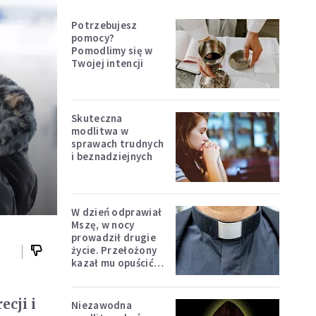
Potrzebujesz
pomocy?
Pomodlimy się w
Twojej intencji
Skuteczna
modlitwa w
sprawach trudnych
i beznadziejnych
W dzień odprawiał
Mszę, w nocy
prowadził drugie
życie. Przełożony
kazał mu opuścić
zakon
ecji i
Niezawodna