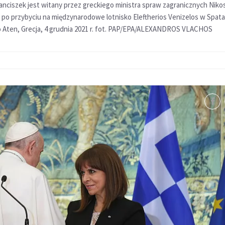
anciszek jest witany przez greckiego ministra spraw zagranicznych Niko
 po przybyciu na międzynarodowe lotnisko Eleftherios Venizelos w Spata
o Aten, Grecja, 4 grudnia 2021 r. fot. PAP/EPA/ALEXANDROS VLACHOS