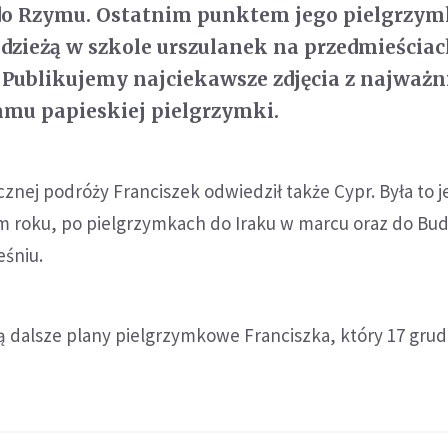
 do Rzymu. Ostatnim punktem jego pielgrzym
dzieżą w szkole urszulanek na przedmieścia
y. Publikujemy najciekawsze zdjęcia z najważn
mu papieskiej pielgrzymki.
cznej podróży Franciszek odwiedził także Cypr. Była to j
m roku, po pielgrzymkach do Iraku w marcu oraz do Bud
eśniu.
ą dalsze plany pielgrzymkowe Franciszka, który 17 grud