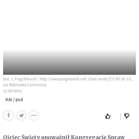
(fot. J. Puig Reixach / http://www.puigreixach.net/ (Own work) [CC BY-SA 3.0 ,
via Wikimedia Commons)
11 lat temu
KAI / psd
Ojciec Święty upoważnił Kongregację Spraw