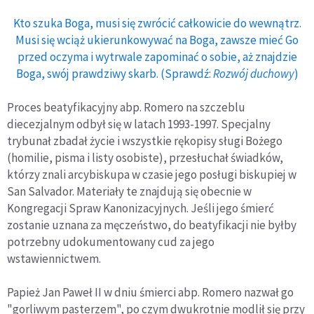
Kto szuka Boga, musi się zwrócić całkowicie do wewnątrz.
Musi się wciąż ukierunkowywać na Boga, zawsze mieć Go
przed oczyma i wytrwale zapominać o sobie, aż znajdzie
Boga, swój prawdziwy skarb. (Sprawdź:
Rozwój duchowy
)
Proces beatyfikacyjny abp. Romero na szczeblu
diecezjalnym odbył się w latach 1993-1997. Specjalny
trybunał zbadał życie i wszystkie rękopisy sługi Bożego
(homilie, pisma i listy osobiste), przesłuchał świadków,
którzy znali arcybiskupa w czasie jego posługi biskupiej w
San Salvador. Materiały te znajdują się obecnie w
Kongregacji Spraw Kanonizacyjnych. Jeśli jego śmierć
zostanie uznana za męczeństwo, do beatyfikacji nie byłby
potrzebny udokumentowany cud za jego
wstawiennictwem.
Papież Jan Paweł II w dniu śmierci abp. Romero nazwał go
"gorliwym pasterzem", po czym dwukrotnie modlił się przy