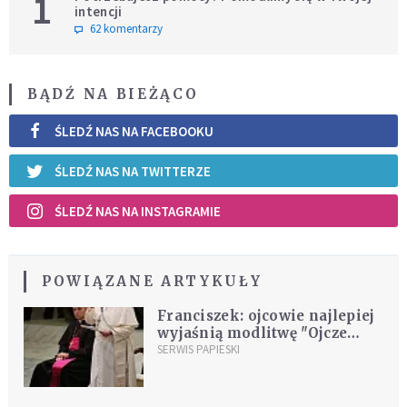
1
intencji
62 komentarzy
BĄDŹ NA BIEŻĄCO
ŚLEDŹ NAS NA FACEBOOKU
ŚLEDŹ NAS NA TWITTERZE
ŚLEDŹ NAS NA INSTAGRAMIE
POWIĄZANE ARTYKUŁY
Franciszek: ojcowie najlepiej
wyjaśnią modlitwę "Ojcze
nasz"
SERWIS PAPIESKI