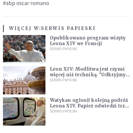
#abp oscar romano
WIĘCEJ W:
SERWIS PAPIESKI
Opublikowano program wizyty
Leona XIV we Francji
SERWIS PAPIESKI
Leon XIV: Modlitwa jest czymś
więcej niż techniką. "Odkryjmy
ją na nowo"
SERWIS PAPIESKI
Watykan ogłosił kolejną podróż
Leona XIV. Papież odwiedzi trzy
kraje Ameryki Południowej
SERWIS PAPIESKI