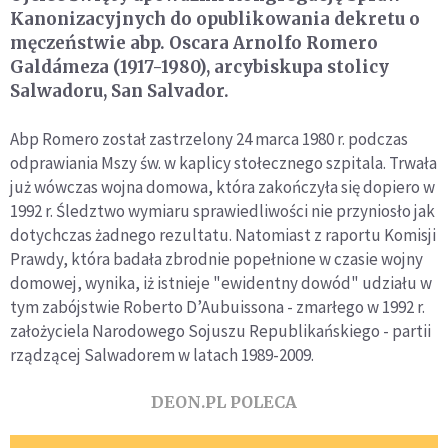
Kanonizacyjnych do opublikowania dekretu o
męczeństwie abp. Oscara Arnolfo Romero
Galdámeza (1917-1980), arcybiskupa stolicy
Salwadoru, San Salvador.
Abp Romero został zastrzelony 24 marca 1980 r. podczas
odprawiania Mszy św. w kaplicy stołecznego szpitala. Trwała
już wówczas wojna domowa, która zakończyła się dopiero w
1992 r. Śledztwo wymiaru sprawiedliwości nie przyniosło jak
dotychczas żadnego rezultatu. Natomiast z raportu Komisji
Prawdy, która badała zbrodnie popełnione w czasie wojny
domowej, wynika, iż istnieje "ewidentny dowód" udziału w
tym zabójstwie Roberto D’Aubuissona - zmarłego w 1992 r.
założyciela Narodowego Sojuszu Republikańskiego - partii
rządzącej Salwadorem w latach 1989-2009.
DEON.PL POLECA