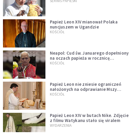
przykładem
SERWIS PAPIESKI
Papież Leon XIV mianował Polaka
nuncjuszem w Ugandzie
KOŚCIÓŁ
Neapol: Cud św. Januarego dopełniony
na oczach papieża w rocznicę
pontyfikatu!
KOŚCIÓŁ
Papież Leon nie zniesie ograniczeń
nałożonych na odprawianie Mszy
trydenckiej. „Traditionis custodes”
KOŚCIÓŁ
zostaje w mocy
Papież Leon XIV w butach Nike. Zdjęcie
z filmu Watykanu stało się viralem
WYDARZENIA