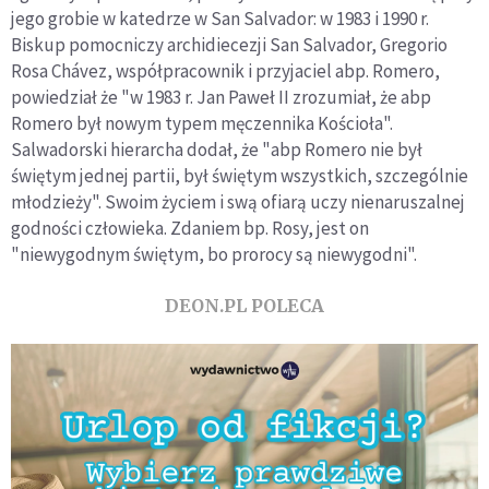
jego grobie w katedrze w San Salvador: w 1983 i 1990 r.
Biskup pomocniczy archidiecezji San Salvador, Gregorio
Rosa Chávez, współpracownik i przyjaciel abp. Romero,
powiedział że "w 1983 r. Jan Paweł II zrozumiał, że abp
Romero był nowym typem męczennika Kościoła".
Salwadorski hierarcha dodał, że "abp Romero nie był
świętym jednej partii, był świętym wszystkich, szczególnie
młodzieży". Swoim życiem i swą ofiarą uczy nienaruszalnej
godności człowieka. Zdaniem bp. Rosy, jest on
"niewygodnym świętym, bo prorocy są niewygodni".
DEON.PL POLECA