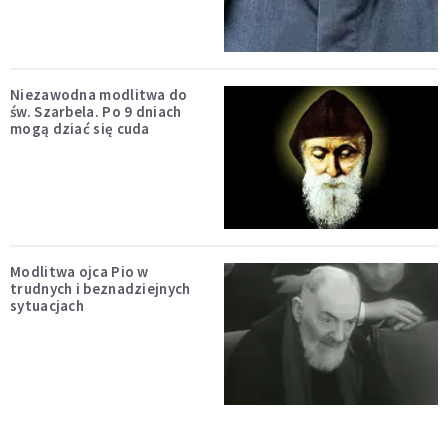
Niezawodna modlitwa do
św. Szarbela. Po 9 dniach
mogą dziać się cuda
Modlitwa ojca Pio w
trudnych i beznadziejnych
sytuacjach