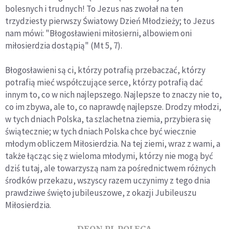
bolesnych i trudnych! To Jezus nas zwołał na ten
trzydziesty pierwszy Światowy Dzień Młodzieży; to Jezus
nam mówi: "Błogosławieni miłosierni, albowiem oni
miłosierdzia dostąpią" (Mt 5, 7).
Błogosławieni są ci, którzy potrafią przebaczać, którzy
potrafią mieć współczujące serce, którzy potrafią dać
innym to, co w nich najlepszego. Najlepsze to znaczy nie to,
co im zbywa, ale to, co naprawdę najlepsze. Drodzy młodzi,
w tych dniach Polska, ta szlachetna ziemia, przybiera się
świątecznie; w tych dniach Polska chce być wiecznie
młodym obliczem Miłosierdzia. Na tej ziemi, wraz z wami, a
także łącząc się z wieloma młodymi, którzy nie mogą być
dziś tutaj, ale towarzyszą nam za pośrednictwem różnych
środków przekazu, wszyscy razem uczynimy z tego dnia
prawdziwe święto jubileuszowe, z okazji Jubileuszu
Miłosierdzia.
DEON.PL POLECA