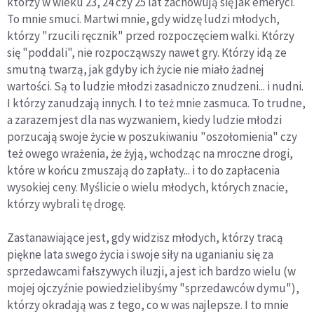
którzy w wieku 23, 24 czy 25 lat zachowują się jak emeryci.
To mnie smuci. Martwi mnie, gdy widzę ludzi młodych,
którzy "rzucili ręcznik" przed rozpoczęciem walki. Którzy
się "poddali", nie rozpocząwszy nawet gry. Którzy idą ze
smutną twarzą, jak gdyby ich życie nie miało żadnej
wartości. Są to ludzie młodzi zasadniczo znudzeni... i nudni.
I którzy zanudzają innych. I to też mnie zasmuca. To trudne,
a zarazem jest dla nas wyzwaniem, kiedy ludzie młodzi
porzucają swoje życie w poszukiwaniu "oszołomienia" czy
też owego wrażenia, że żyją, wchodząc na mroczne drogi,
które w końcu zmuszają do zapłaty... i to do zapłacenia
wysokiej ceny. Myślicie o wielu młodych, których znacie,
którzy wybrali tę drogę.
Zastanawiające jest, gdy widzisz młodych, którzy tracą
piękne lata swego życia i swoje siły na uganianiu się za
sprzedawcami fałszywych iluzji, a jest ich bardzo wielu (w
mojej ojczyźnie powiedzielibyśmy "sprzedawców dymu"),
którzy okradają was z tego, co w was najlepsze. I to mnie