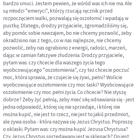
bardzo smuci. Jestem pewien, że wśród was ich nie ma. Ale
są młodzi "emeryci", którzy rzucają ręcznik przed
rozpoczęciem walki, pozwalają się oszołomić i wpadają w
pustkę. Dlatego, drodzy przyjaciele, zgromadziliśmy się,
aby pomóc sobie nawzajem, bo nie chcemy pozwolić, żeby
okradziono nas z tego, co w nas najlepsze, nie chcemy
pozwolić, żeby nas ograbiono z energii, radości, marzeń,
dając w zamian fałszywe złudzenia. Drodzy przyjaciele,
pytam was: czy chcecie dla waszego życia tego
wyobcowującego "oszołomienia", czy też chcecie poczuć
moc, która sprawia, że czujecie się żywi, pełni? Wolicie
wyobcowujące oszołomienie czy moc łaski? Wyobcowujące
oszołomienie czy moc pełni życia. Co chcecie? Nie słyszę
dobrze? Żeby żyć pełnią, żeby mieć siłę odnawiania się - jest
jedna odpowiedź, której się nie sprzedaje, i której nie
można kupić, nie jest to rzecz, nie jest to jakiś przedmiot,
ale żywa osoba - która nazywa się Jezus Chrystus. Poproszę
o oklaski. Pytam was: czy można kupić Jezusa Chrystusa?
Czy Jezus Chrystus sprzedawany jest w sklepach? On jest