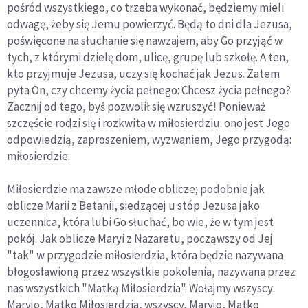
pośród wszystkiego, co trzeba wykonać, będziemy mieli
odwagę, żeby się Jemu powierzyć. Będą to dni dla Jezusa,
poświęcone na słuchanie się nawzajem, aby Go przyjąć w
tych, z którymi dzielę dom, ulicę, grupę lub szkołę. A ten,
kto przyjmuje Jezusa, uczy się kochać jak Jezus. Zatem
pyta On, czy chcemy życia pełnego: Chcesz życia pełnego?
Zacznij od tego, byś pozwolił się wzruszyć! Ponieważ
szczęście rodzi się i rozkwita w miłosierdziu: ono jest Jego
odpowiedzią, zaproszeniem, wyzwaniem, Jego przygodą:
miłosierdzie.
Miłosierdzie ma zawsze młode oblicze; podobnie jak
oblicze Marii z Betanii, siedzącej u stóp Jezusa jako
uczennica, która lubi Go słuchać, bo wie, że w tym jest
pokój. Jak oblicze Maryi z Nazaretu, począwszy od Jej
"tak" w przygodzie miłosierdzia, która będzie nazywana
błogosławioną przez wszystkie pokolenia, nazywana przez
nas wszystkich "Matką Miłosierdzia". Wołajmy wszyscy:
Maryjo, Matko Miłosierdzia, wszyscy, Maryjo, Matko