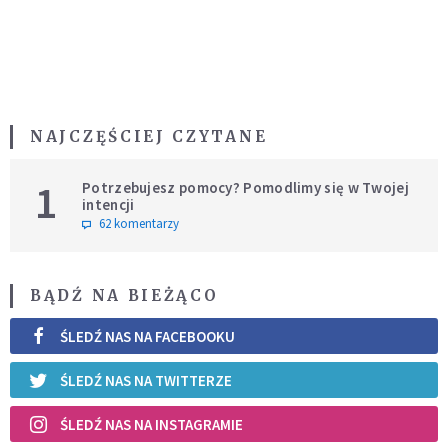
NAJCZĘŚCIEJ CZYTANE
1
Potrzebujesz pomocy? Pomodlimy się w Twojej
intencji
62 komentarzy
BĄDŹ NA BIEŻĄCO
ŚLEDŹ NAS NA FACEBOOKU
ŚLEDŹ NAS NA TWITTERZE
ŚLEDŹ NAS NA INSTAGRAMIE