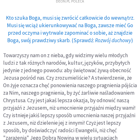
DEON.PL POLECA
Kto szuka Boga, musi się zwrócić całkowicie do wewnątrz.
Musi się wciąż ukierunkowywać na Boga, zawsze mieć Go
przed oczyma i wytrwale zapominać o sobie, aż znajdzie
Boga, swój prawdziwy skarb. (Sprawdź:
Rozwój duchowy
)
Towarzyszy nam on z nieba, gdy widzimy wielu młodych
ludzi z tak różnych narodów, kultur, języków, przybyłych
jedynie z jednego powodu: aby świętować żywą obecność
Jezusa pośród nas. Czy zrozumieliście? A stwierdzenie, że
On żyje oznacza chęć ponowienia naszego pragnienia pójścia
za Nim, naszego pragnienia, by żyć żarliwie naśladowaniem
Chrystusa. Czy jest jakaś lepsza okazja, by odnowić naszą
przyjaźń z Jezusem, niż umocnienie przyjaźni między wami!
Czy istnieje jakiś lepszy sposób umocnienia naszej przyjaźni
z Jezusem, niż dzielenie jej z innymi! Czyż jest lepszy
sposób, by doświadczyć radości Ewangelii, niż chęć
"zarażenia" Jego Dobrą Nowiną w wielu sytuacjach