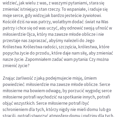
widzieć, jak wielu z was, z waszymi pytaniami, stara się
zmieniać istniejący stan rzeczy. To wspaniałe, i raduje się
moje serce, gdy widzę jak bardzo jesteście żywiołowi.
Kościół dziś na was patrzy, wolałbym dodać: świat na Was
patrzy i chce się od was uczyć, aby odnowić swoją ufność w
miłosierdzie Ojca, który ma zawsze młode oblicze i nie
przestaje nas zapraszać, abyśmy należeli do Jego
Królestwa. Królestwa radości, szczęścia, królestwa, które
popycha życie do przodu, które daje nam siłę, aby zmieniać
nasze życie. Zapomniałem zadać wam pytania: Czy można
zmienić życie?
Znając żarliwość z jaką podejmujecie misję, śmiem
powiedzieć: miłosierdzie ma zawsze młode oblicze. Serce
miłosierne ma bowiem odwagę, by porzucić wygodę; serce
miłosierne potrafi wychodzić na spotkanie innych, potrafi
objąć wszystkich. Serce miłosierne potrafi być
schronieniem dla tych, którzy nigdy nie mieli domu lub go
stracili, potrafi stworzyć atmosferę domu i rodziny dla tych,