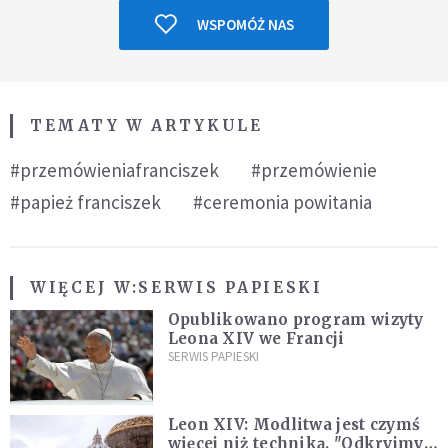
WSPOMÓŻ NAS
TEMATY W ARTYKULE
#przemówieniafranciszek
#przemówienie
#papież franciszek
#ceremonia powitania
WIĘCEJ W:
SERWIS PAPIESKI
Opublikowano program wizyty
Leona XIV we Francji
SERWIS PAPIESKI
Leon XIV: Modlitwa jest czymś
więcej niż techniką. "Odkryjmy