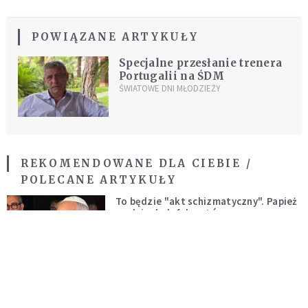
POWIĄZANE ARTYKUŁY
Specjalne przesłanie trenera
Portugalii na ŚDM
ŚWIATOWE DNI MŁODZIEŻY
REKOMENDOWANE DLA CIEBIE /
POLECANE ARTYKUŁY
To będzie "akt schizmatyczny". Papież
apeluje do lefebrystów
KOŚCIÓŁ
Leon XIV usunął diakona ze stanu
duchownego. To jego pierwsza tak
bezprecedensowa decyzja
KOŚCIÓŁ