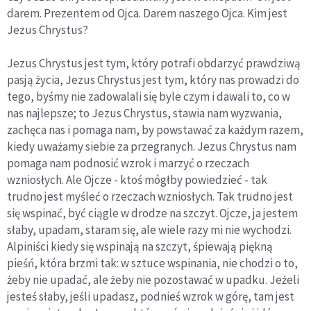
darem. Prezentem od Ojca. Darem naszego Ojca. Kim jest
Jezus Chrystus?
Jezus Chrystus jest tym, który potrafi obdarzyć prawdziwą
pasją życia, Jezus Chrystus jest tym, który nas prowadzi do
tego, byśmy nie zadowalali się byle czym i dawali to, co w
nas najlepsze; to Jezus Chrystus, stawia nam wyzwania,
zachęca nas i pomaga nam, by powstawać za każdym razem,
kiedy uważamy siebie za przegranych. Jezus Chrystus nam
pomaga nam podnosić wzrok i marzyć o rzeczach
wzniosłych. Ale Ojcze - ktoś mógłby powiedzieć - tak
trudno jest myśleć o rzeczach wzniosłych. Tak trudno jest
się wspinać, być ciągle w drodze na szczyt. Ojcze, ja jestem
słaby, upadam, staram się, ale wiele razy mi nie wychodzi.
Alpiniści kiedy się wspinają na szczyt, śpiewają piękną
pieśń, która brzmi tak: w sztuce wspinania, nie chodzi o to,
żeby nie upadać, ale żeby nie pozostawać w upadku. Jeżeli
jesteś słaby, jeśli upadasz, podnieś wzrok w górę, tam jest