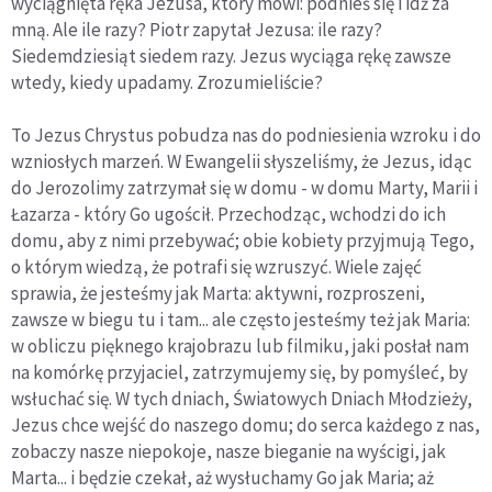
wyciągnięta ręka Jezusa, który mówi: podnieś się i idź za
mną. Ale ile razy? Piotr zapytał Jezusa: ile razy?
Siedemdziesiąt siedem razy. Jezus wyciąga rękę zawsze
wtedy, kiedy upadamy. Zrozumieliście?
To Jezus Chrystus pobudza nas do podniesienia wzroku i do
wzniosłych marzeń. W Ewangelii słyszeliśmy, że Jezus, idąc
do Jerozolimy zatrzymał się w domu - w domu Marty, Marii i
Łazarza - który Go ugościł. Przechodząc, wchodzi do ich
domu, aby z nimi przebywać; obie kobiety przyjmują Tego,
o którym wiedzą, że potrafi się wzruszyć. Wiele zajęć
sprawia, że jesteśmy jak Marta: aktywni, rozproszeni,
zawsze w biegu tu i tam... ale często jesteśmy też jak Maria:
w obliczu pięknego krajobrazu lub filmiku, jaki posłał nam
na komórkę przyjaciel, zatrzymujemy się, by pomyśleć, by
wsłuchać się. W tych dniach, Światowych Dniach Młodzieży,
Jezus chce wejść do naszego domu; do serca każdego z nas,
zobaczy nasze niepokoje, nasze bieganie na wyścigi, jak
Marta... i będzie czekał, aż wysłuchamy Go jak Maria; aż