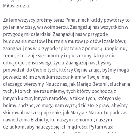
Miłosierdzia.
Zatem wszyscy prośmy teraz Pana, niech każdy powtórzy to
pytanie w ciszy, w swoim sercu. Zaangażuj nas wszystkich w
przygodę miłosierdzia! Zaangażuj nas w przygodę
budowania mostów i burzenia murów (płotów i zasieków);
zaangażuj nas w przygodę spieszenia z pomocą ubogiemu,
temu, kto czuje się samotny i opuszczony, kto już nie
odnajduje sensu swego życia. Zaangażuj nas, byśmy
prowadzili do Ciebie tych, którzy Cię nie znają, byśmy mogli
powiedzieć im z wielkim szacunkiem w Twoje imię,
dlaczego wierzymy. Naucz nas, jak Marię z Betanii, słuchania
tych, których nie rozumiemy, tych którzy pochodzą z
innych kultur, innych narodów, a także tych, których się
boimy, sądząc, że mogą nam wyrządzić zło. Spraw, abyśmy
skierowali nasze spojrzenie, jak Maryja z Nazaretu podczas
nawiedzenia Elżbiety, ku naszym seniorom, naszym
dziadkom, aby nauczyć się ich mądrości. Pytam was: