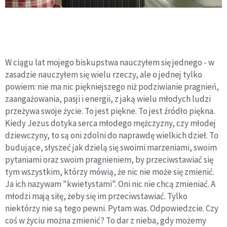
W ciągu lat mojego biskupstwa nauczyłem się jednego - w
zasadzie nauczyłem się wielu rzeczy, ale o jednej tylko
powiem: nie ma nic piękniejszego niż podziwianie pragnień,
zaangażowania, pasji i energii, z jaką wielu młodych ludzi
przeżywa swoje życie. To jest piękne. To jest źródło piękna.
Kiedy Jezus dotyka serca młodego mężczyzny, czy młodej
dziewczyny, to są oni zdolni do naprawdę wielkich dzieł. To
budujące, słyszeć jak dzielą się swoimi marzeniami, swoim
pytaniami oraz swoim pragnieniem, by przeciwstawiać się
tym wszystkim, którzy mówią, że nic nie może się zmienić.
Ja ich nazywam "kwietystami". Oni nic nie chcą zmieniać. A
młodzi mają siłę, żeby się im przeciwstawiać. Tylko
niektórzy nie są tego pewni. Pytam was. Odpowiedzcie. Czy
coś w życiu można zmienić? To dar z nieba, gdy możemy