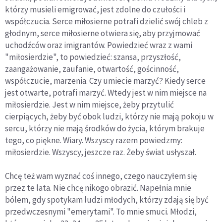
którzy musieli emigrować, jest zdolne do czułości i
współczucia. Serce miłosierne potrafi dzielić swój chleb z
głodnym, serce miłosierne otwiera się, aby przyjmować
uchodźców oraz imigrantów. Powiedzieć wraz z wami
"miłosierdzie", to powiedzieć: szansa, przyszłość,
zaangażowanie, zaufanie, otwartość, gościnność,
współczucie, marzenia. Czy umiecie marzyć? Kiedy serce
jest otwarte, potrafi marzyć. Wtedy jest w nim miejsce na
miłosierdzie. Jest w nim miejsce, żeby przytulić
cierpiących, żeby być obok ludzi, którzy nie mają pokoju w
sercu, którzy nie mają środków do życia, którym brakuje
tego, co piękne. Wiary. Wszyscy razem powiedzmy:
miłosierdzie. Wszyscy, jeszcze raz. Żeby świat usłyszał.
Chcę też wam wyznać coś innego, czego nauczyłem się
przez te lata. Nie chcę nikogo obrazić. Napełnia mnie
bólem, gdy spotykam ludzi młodych, którzy zdają się być
przedwczesnymi "emerytami". To mnie smuci. Młodzi,