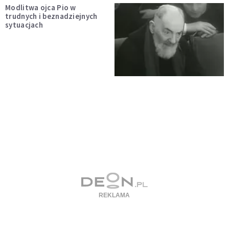
Modlitwa ojca Pio w
trudnych i beznadziejnych
sytuacjach