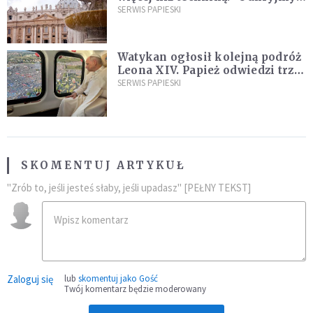
ją na nowo"
SERWIS PAPIESKI
Watykan ogłosił kolejną podróż
Leona XIV. Papież odwiedzi trzy
kraje Ameryki Południowej
SERWIS PAPIESKI
SKOMENTUJ ARTYKUŁ
"Zrób to, jeśli jesteś słaby, jeśli upadasz" [PEŁNY TEKST]
Zaloguj się
lub
skomentuj jako Gość
Twój komentarz będzie moderowany