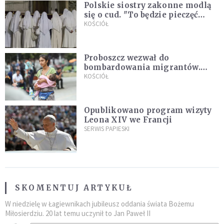
Polskie siostry zakonne modlą
się o cud. "To będzie pieczęć
Pana Boga dla naszej wiary"
KOŚCIÓŁ
Proboszcz wezwał do
bombardowania migrantów.
"Masowy ogień przeciwko
KOŚCIÓŁ
najeźdźcom!"
Opublikowano program wizyty
Leona XIV we Francji
SERWIS PAPIESKI
SKOMENTUJ ARTYKUŁ
W niedzielę w Łagiewnikach jubileusz oddania świata Bożemu
Miłosierdziu. 20 lat temu uczynił to Jan Paweł II