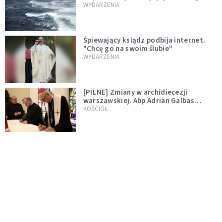
miłości"
WYDARZENIA
Śpiewający ksiądz podbija internet.
"Chcę go na swoim ślubie"
WYDARZENIA
[PILNE] Zmiany w archidiecezji
warszawskiej. Abp Adrian Galbas
wręczył dekrety nowym proboszczom
KOŚCIÓŁ
[PILNE] Podjęto kroki ws. księdza
Sawielewicza. Nie zobaczymy go w
mediach
WYDARZENIA