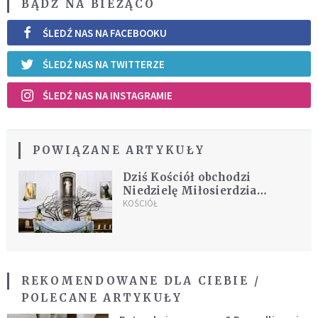
BĄDŹ NA BIEŻĄCO
ŚLEDŹ NAS NA FACEBOOKU
ŚLEDŹ NAS NA TWITTERZE
ŚLEDŹ NAS NA INSTAGRAMIE
POWIĄZANE ARTYKUŁY
Dziś Kościół obchodzi
Niedzielę Miłosierdzia
Bożego
KOŚCIÓŁ
REKOMENDOWANE DLA CIEBIE /
POLECANE ARTYKUŁY