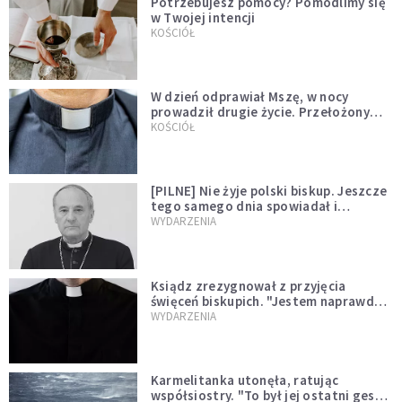
Potrzebujesz pomocy? Pomodlimy się
w Twojej intencji
KOŚCIÓŁ
W dzień odprawiał Mszę, w nocy
prowadził drugie życie. Przełożony
kazał mu opuścić zakon
KOŚCIÓŁ
[PILNE] Nie żyje polski biskup. Jeszcze
tego samego dnia spowiadał i
sprawował Mszę świętą
WYDARZENIA
Ksiądz zrezygnował z przyjęcia
święceń biskupich. "Jestem naprawdę
niegodny"
WYDARZENIA
Karmelitanka utonęła, ratując
współsiostry. "To był jej ostatni gest