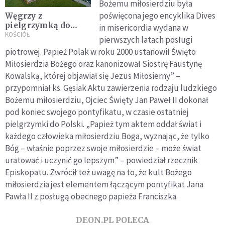
Bożemu miłosierdziu była
poświęcona jego encyklika Dives
Węgrzy z
pielgrzymką do
in misericordia wydana w
Sanktuarium
KOŚCIÓŁ
pierwszych latach posługi
Bożego
piotrowej. Papież Polak w roku 2000 ustanowił Święto
Miłosierdzia w
Miłosierdzia Bożego oraz kanonizował Siostrę Faustynę
Krakowie-
Łagiewnikach
Kowalską, której objawiał się Jezus Miłosierny” –
przypomniał ks. Gęsiak.Aktu zawierzenia rodzaju ludzkiego
Bożemu miłosierdziu, Ojciec Święty Jan Paweł II dokonał
pod koniec swojego pontyfikatu, w czasie ostatniej
pielgrzymki do Polski. „Papież tym aktem oddał świat i
każdego człowieka miłosierdziu Boga, wyznając, że tylko
Bóg – właśnie poprzez swoje miłosierdzie – może świat
uratować i uczynić go lepszym” – powiedział rzecznik
Episkopatu. Zwrócił też uwagę na to, że kult Bożego
miłosierdzia jest elementem łączącym pontyfikat Jana
Pawła II z posługą obecnego papieża Franciszka.
DEON.PL POLECA