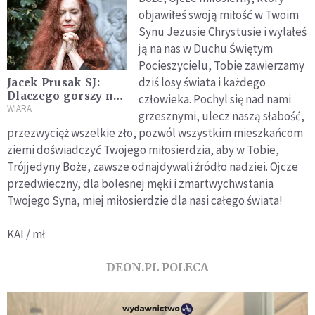
objawiłeś swoją miłość w Twoim
Synu Jezusie Chrystusie i wylałeś
ją na nas w Duchu Świętym
Pocieszycielu, Tobie zawierzamy
dziś losy świata i każdego
Jacek Prusak SJ:
Dlaczego gorszy nas
człowieka. Pochyl się nad nami
i niepokoi
WIARA
grzesznymi, ulecz naszą słabość,
miłosierdzie?
przezwycięż wszelkie zło, pozwól wszystkim mieszkańcom
ziemi doświadczyć Twojego miłosierdzia, aby w Tobie,
Trójjedyny Boże, zawsze odnajdywali źródło nadziei. Ojcze
przedwieczny, dla bolesnej męki i zmartwychwstania
Twojego Syna, miej miłosierdzie dla nasi całego świata!
KAI / mł
DEON.PL POLECA