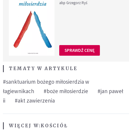
abp Grzegorz Ryś
SPRAWDŹ CENĘ
TEMATY W ARTYKULE
#sanktuarium bożego miłosierdzia w
łagiewnikach
#boże miłosierdzie
#jan paweł
ii
#akt zawierzenia
WIĘCEJ W:
KOŚCIÓŁ