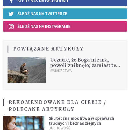
ŚLEDŹ NAS NA FACEBOOKU
ŚLEDŹ NAS NA TWITTERZE
ŚLEDŹ NAS NA INSTAGRAMIE
POWIĄZANE ARTYKUŁY
Uczucie, że Boga nie ma,
powoli zniknęło; zamiast tego
odkrywałem obok Przyjaciela
ŚWIADECTWA
[ŚWIADECTWA]
REKOMENDOWANE DLA CIEBIE /
POLECANE ARTYKUŁY
Skuteczna modlitwa w sprawach
trudnych i beznadziejnych
DUCHOWOŚĆ