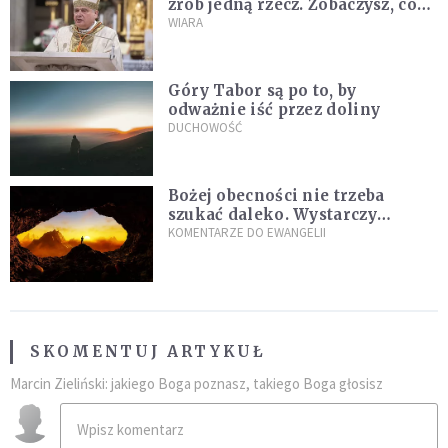
zrób jedną rzecz. Zobaczysz, co
stanie się z twoim życiem
WIARA
Góry Tabor są po to, by
odważnie iść przez doliny
DUCHOWOŚĆ
Bożej obecności nie trzeba
szukać daleko. Wystarczy
nauczyć się słuchać
KOMENTARZE DO EWANGELII
SKOMENTUJ ARTYKUŁ
Marcin Zieliński: jakiego Boga poznasz, takiego Boga głosisz