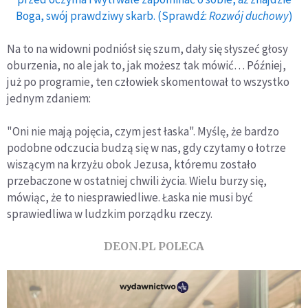
Boga, swój prawdziwy skarb. (Sprawdź:
Rozwój duchowy
)
Na to na widowni podniósł się szum, dały się słyszeć głosy
oburzenia, no ale jak to, jak możesz tak mówić… Później,
już po programie, ten człowiek skomentował to wszystko
jednym zdaniem:
"Oni nie mają pojęcia, czym jest łaska". Myślę, że bardzo
podobne odczucia budzą się w nas, gdy czytamy o łotrze
wiszącym na krzyżu obok Jezusa, któremu zostało
przebaczone w ostatniej chwili życia. Wielu burzy się,
mówiąc, że to niesprawiedliwe. Łaska nie musi być
sprawiedliwa w ludzkim porządku rzeczy.
DEON.PL POLECA