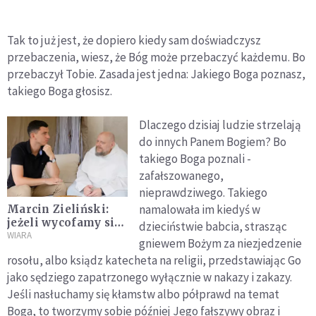
Tak to już jest, że dopiero kiedy sam doświadczysz
przebaczenia, wiesz, że Bóg może przebaczyć każdemu. Bo
przebaczył Tobie. Zasada jest jedna: Jakiego Boga poznasz,
takiego Boga głosisz.
Dlaczego dzisiaj ludzie strzelają
do innych Panem Bogiem? Bo
takiego Boga poznali -
zafałszowanego,
nieprawdziwego. Takiego
namalowała im kiedyś w
Marcin Zieliński:
jeżeli wycofamy się
dzieciństwie babcia, strasząc
z głoszenia w mocy,
WIARA
gniewem Bożym za niezjedzenie
wróg zajmie to
rosołu, albo ksiądz katecheta na religii, przedstawiając Go
miejsce
jako sędziego zapatrzonego wyłącznie w nakazy i zakazy.
Jeśli nasłuchamy się kłamstw albo półprawd na temat
Boga, to tworzymy sobie później Jego fałszywy obraz i