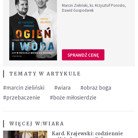
Marcin Zieliński, ks. Krzysztof Porosło,
Dawid Gospodarek
SPRAWDŹ CENĘ
TEMATY W ARTYKULE
#marcin zieliński
#wiara
#obraz boga
#przebaczenie
#boże miłosierdzie
WIĘCEJ W:
WIARA
Kard. Krajewski: codziennie