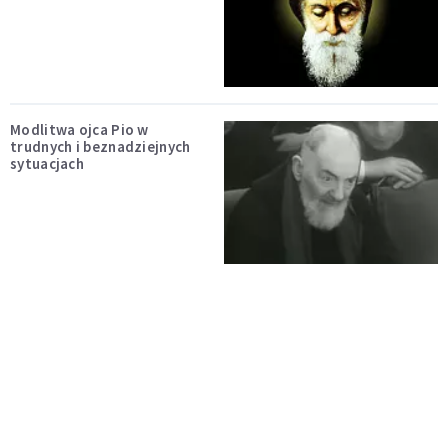
Modlitwa ojca Pio w
trudnych i beznadziejnych
sytuacjach