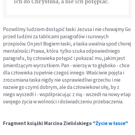
ich do Chrystusa, a nie ich potępiać.
Pozwólmy ludziom dostąpić łaski Jezusa i nie chowajmy Go
przed ludźmi za tablicami paragrafów i surowych
przepisów. On jest Bogiem łaski, a łaska uwalnia spod chorej
mentalności Prawa, która tylko szuka odpowiedniego
paragrafu, by człowieka potępić i pokazać mu, jakim jest
śmierdzącym wyrzutkiem. Pan - wierzę w to głęboko - chce
dla człowieka zupełnie czegoś innego. Właściwie pojęta i
zrozumiana łaska nigdy nie usprawiedliwi grzechu i nie
nazwie go czymś dobrym, ale da człowiekowi siłę, by z
niego wyszedł i - współpracując z nią - wszedł na nowy etap
swojego życia w wolności i doświadczeniu przebaczenia.
Fragment książki Marcina Zielińskiego
"Życie w łasce"