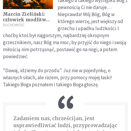
takiego a takiego występku Bóg z
pewnością Ci nie daruje…
Nieprawda! Mój Bóg, Bóg w
Marcin Zieliński:
człowiek modlitwy
którego wierzę, jest większy od
odbija blask
DUCHOWOŚĆ
grzechu i upadku ludzkości. I
Chrystusa
choćby ktoś był najgorszym, najbardziej okropnym
grzesznikiem, nasz Bóg ma moc, by przyjść do niego i swoją
miłością nim potrząsnąć, postawić go na nogi, a potem
powiedzieć:
"Dawaj, idziemy do przodu". Już nie w pojedynkę, o
własnych siłach, ale razem, przy pomocy mojej łaski!
Takiego Boga poznałem i takiego Boga głoszę.
Zadaniem nas, chrześcijan, jest
usprawiedliwiać ludzi, przyprowadzając