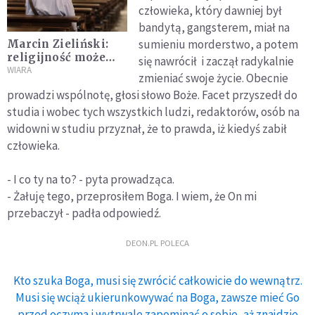
człowieka, który dawniej był
bandytą, gangsterem, miał na
sumieniu morderstwo, a potem
Marcin Zieliński:
religijność może
się nawrócił i zaczął radykalnie
zabijać
WIARA
zmieniać swoje życie. Obecnie
prowadzi wspólnotę, głosi słowo Boże. Facet przyszedł do
studia i wobec tych wszystkich ludzi, redaktorów, osób na
widowni w studiu przyznał, że to prawda, iż kiedyś zabił
człowieka.
- I co ty na to? - pyta prowadząca.
- Żałuję tego, przeprosiłem Boga. I wiem, że On mi
przebaczył - padła odpowiedź.
DEON.PL POLECA
Kto szuka Boga, musi się zwrócić całkowicie do wewnątrz.
Musi się wciąż ukierunkowywać na Boga, zawsze mieć Go
przed oczyma i wytrwale zapominać o sobie, aż znajdzie