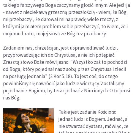
takiego fałszywego Boga zaczynamy głosić innym. Ale jeśli ja
- nawet z nieciekawą grzeszną przeszłością - wiem, że Bóg
mi przebaczył, że darował mi naprawdę wiele rzeczy, z
którymi ja miałem problem sobie przebaczyć, to wiem, że i
mojemu bratu, mojej siostrze Bóg też przebaczy.
Zadaniem nas, chrześcijan, jest usprawiedliwiać ludzi,
przyprowadzając ich do Chrystusa, a nie ich potępiać.
Zresztą słowo Boże mówi jasno: "Wszystko zaś to pochodzi
od Boga, który pojednał nas z sobą przez Chrystusa i zlecił
na posługę jednania" (2 Kor 5,18). To jest coś, do czego
powinniśmy się nawrócić jako ludzie wierzący. Zostaliśmy
pojednani z Bogiem, by teraz jednać z Nim innych. O to prosi
nas Bóg.
Takie jest zadanie Kościoła:
jednać ludzi z Bogiem. Jednać, a
nie stwarzać dystans, mówiąc, że