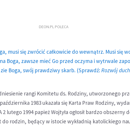
DEON.PL POLECA
ga, musi się zwrócić całkowicie do wewnątrz. Musi się w
a Boga, zawsze mieć Go przed oczyma i wytrwale zap
dzie Boga, swój prawdziwy skarb. (Sprawdź:
Rozwój duc
odniesienie rangi Komitetu ds. Rodziny, utworzonego pr
2 października 1983 ukazała się Karta Praw Rodziny, wyd
 2 lutego 1994 papież Wojtyła ogłosił bardzo obszerny
st do rodzin, będący w istocie wykładnią katolickiego na