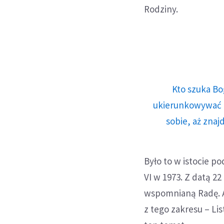
Rodziny.
Kto szuka Bo
ukierunkowywać n
sobie, aż znaj
Było to w istocie p
VI w 1973. Z datą 2
wspomnianą Radę. A
z tego zakresu – Li