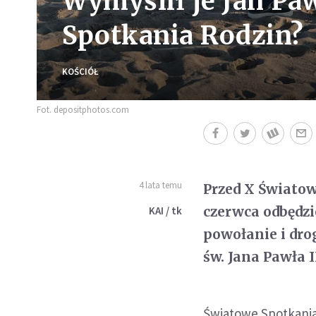
Wymyślił je Jan Pa
Spotkania Rodzin?
KOŚCIÓŁ
Fot. depositphotos.com
4 lata temu
Przed X Świato
czerwca odbędzi
KAI / tk
powołanie i dro
św. Jana Pawła I
Światowe Spotkania 