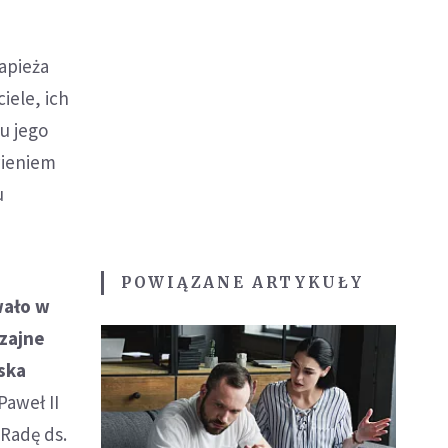
apieża
iele, ich
u jego
wieniem
u
POWIĄZANE ARTYKUŁY
wało w
zajne
ska
Paweł II
 Radę ds.