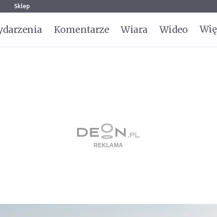
g
Sklep
Wię
darzenia
Komentarze
Wiara
Wideo