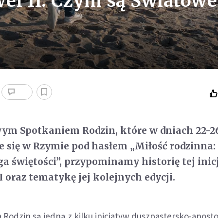
weł II. Czym są Światowe
wym Spotkaniem Rodzin, które w dniach 22-2
e się w Rzymie pod hasłem „Miłość rodzinna:
ga świętości”, przypominamy historię tej ini
I oraz tematykę jej kolejnych edycji.
Rodzin są jedną z kilku inicjatyw duszpastersko-aposto