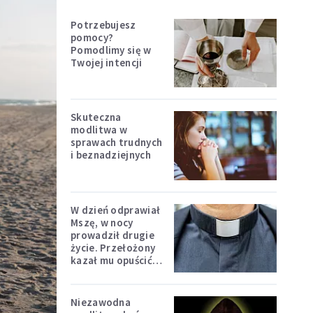
Potrzebujesz
pomocy?
Pomodlimy się w
Twojej intencji
Skuteczna
modlitwa w
sprawach trudnych
i beznadziejnych
W dzień odprawiał
Mszę, w nocy
prowadził drugie
życie. Przełożony
kazał mu opuścić
zakon
Niezawodna