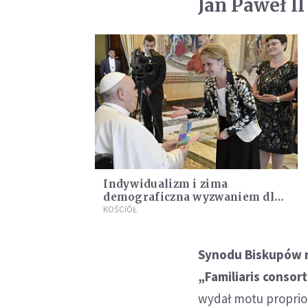
Jan Paweł II
Indywidualizm i zima
demograficzna wyzwaniem dla
rodzin
KOŚCIÓŁ
Synodu Biskupów n
„Familiaris consort
wydał motu proprio 