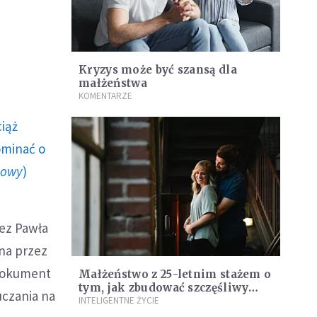
Kryzys może być szansą dla
małżeństwa
KOMENTARZE
ciąż
ominać o
howy
)
zez Pawła
ana przez
 dokument
Małżeństwo z 25-letnim stażem o
tym, jak zbudować szczęśliwy
uczania na
związek
INTELIGENTNE ŻYCIE