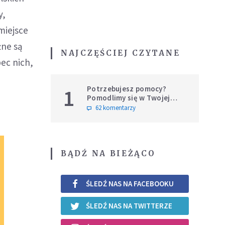
y,
miejsce
żne są
NAJCZĘŚCIEJ CZYTANE
bec nich,
Potrzebujesz pomocy?
1
Pomodlimy się w Twojej
intencji
62 komentarzy
BĄDŹ NA BIEŻĄCO
ŚLEDŹ NAS NA FACEBOOKU
ŚLEDŹ NAS NA TWITTERZE