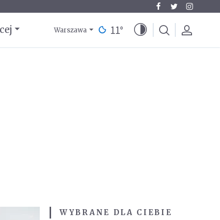
11
°
cej
Warszawa
WYBRANE DLA CIEBIE