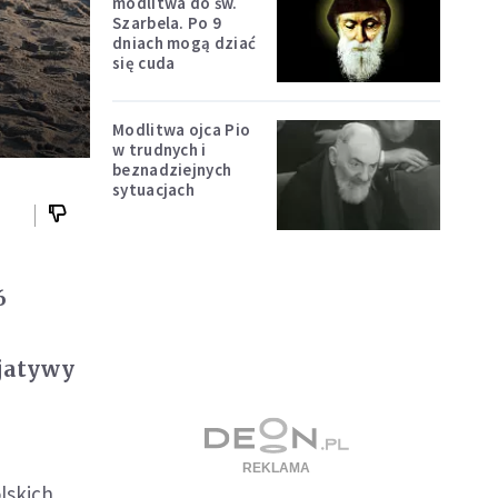
modlitwa do św.
Szarbela. Po 9
dniach mogą dziać
się cuda
Modlitwa ojca Pio
w trudnych i
beznadziejnych
sytuacjach
6
cjatywy
lskich