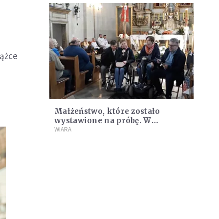
iążce
Małżeństwo, które zostało
wystawione na próbę. W
chorobie wsparł ich Bóg
WIARA