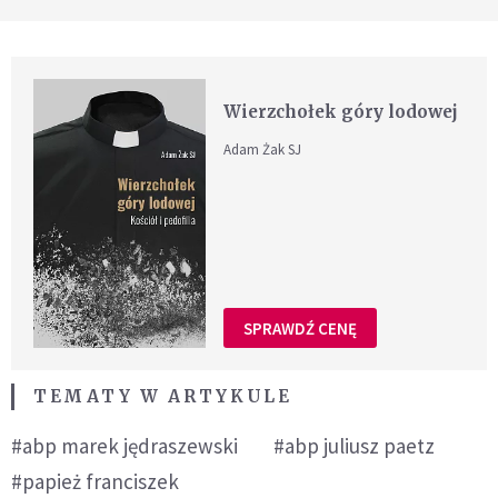
Wierzchołek góry lodowej
Adam Żak SJ
SPRAWDŹ CENĘ
TEMATY W ARTYKULE
#abp marek jędraszewski
#abp juliusz paetz
#papież franciszek