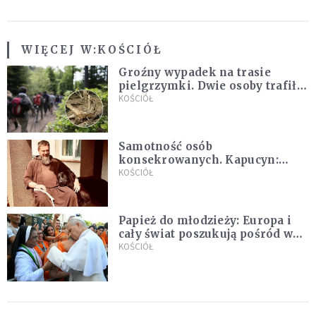
WIĘCEJ W:
KOŚCIÓŁ
Groźny wypadek na trasie
pielgrzymki. Dwie osoby trafiły
do szpitala
KOŚCIÓŁ
Samotność osób
konsekrowanych. Kapucyn:
Życie w pojedynkę rzadko jest
KOŚCIÓŁ
sielanką
Papież do młodzieży: Europa i
cały świat poszukują pośród was
nowych świętych
KOŚCIÓŁ