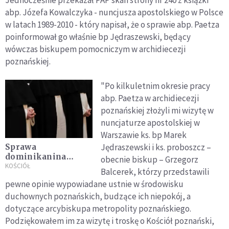
abp. Józefa Kowalczyka - nuncjusza apostolskiego w Polsce
w latach 1989-2010 - który napisał, że o sprawie abp. Paetza
poinformował go właśnie bp Jędraszewski, będący
wówczas biskupem pomocniczym w archidiecezji
poznańskiej.
"Po kilkuletnim okresie pracy
abp. Paetza w archidiecezji
poznańskiej złożyli mi wizytę w
nuncjaturze apostolskiej w
Warszawie ks. bp Marek
Jędraszewski i ks. proboszcz –
Sprawa
dominikanina
obecnie biskup – Grzegorz
Pawła M. Długa lista
KOŚCIÓŁ
Balcerek, którzy przedstawili
zaniedbań
pewne opinie wypowiadane ustnie w środowisku
przełożonych i
duchownych poznańskich, budzące ich niepokój, a
zakonu
dotyczące arcybiskupa metropolity poznańskiego.
Podziękowałem im za wizytę i troskę o Kościół poznański,