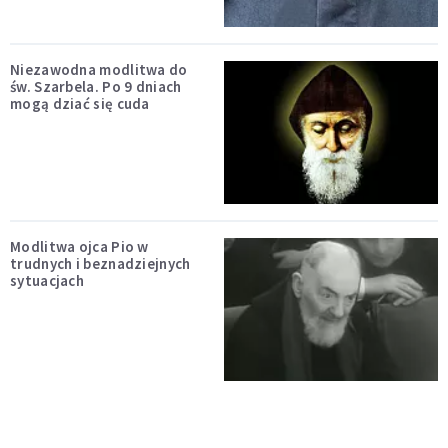
Niezawodna modlitwa do
św. Szarbela. Po 9 dniach
mogą dziać się cuda
Modlitwa ojca Pio w
trudnych i beznadziejnych
sytuacjach