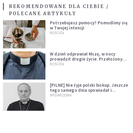
REKOMENDOWANE DLA CIEBIE /
POLECANE ARTYKUŁY
Potrzebujesz pomocy? Pomodlimy się
w Twojej intencji
KOŚCIÓŁ
W dzień odprawiał Mszę, w nocy
prowadził drugie życie. Przełożony
kazał mu opuścić zakon
KOŚCIÓŁ
[PILNE] Nie żyje polski biskup. Jeszcze
tego samego dnia spowiadał i
sprawował Mszę świętą
WYDARZENIA
Ksiądz zrezygnował z przyjęcia
święceń biskupich. "Jestem naprawdę
niegodny"
WYDARZENIA