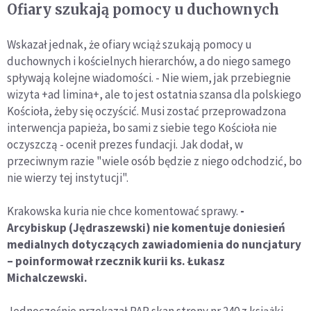
Ofiary szukają pomocy u duchownych
Wskazał jednak, że ofiary wciąż szukają pomocy u
duchownych i kościelnych hierarchów, a do niego samego
spływają kolejne wiadomości. - Nie wiem, jak przebiegnie
wizyta +ad limina+, ale to jest ostatnia szansa dla polskiego
Kościoła, żeby się oczyścić. Musi zostać przeprowadzona
interwencja papieża, bo sami z siebie tego Kościoła nie
oczyszczą - ocenił prezes fundacji. Jak dodał, w
przeciwnym razie "wiele osób będzie z niego odchodzić, bo
nie wierzy tej instytucji".
Krakowska kuria nie chce komentować sprawy.
-
Arcybiskup (Jędraszewski) nie komentuje doniesień
medialnych dotyczących zawiadomienia do nuncjatury
– poinformował rzecznik kurii ks. Łukasz
Michalczewski.
Jednocześnie przekazał PAP skan strony nr 240 z książki