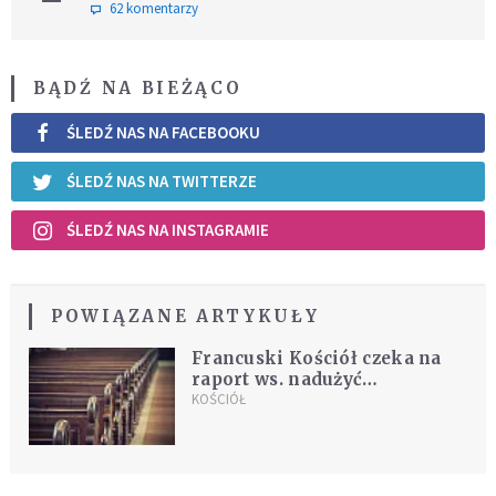
62 komentarzy
BĄDŹ NA BIEŻĄCO
ŚLEDŹ NAS NA FACEBOOKU
ŚLEDŹ NAS NA TWITTERZE
ŚLEDŹ NAS NA INSTAGRAMIE
POWIĄZANE ARTYKUŁY
Francuski Kościół czeka na
raport ws. nadużyć
seksualnych. „Byliśmy zbyt
KOŚCIÓŁ
optymistyczni”