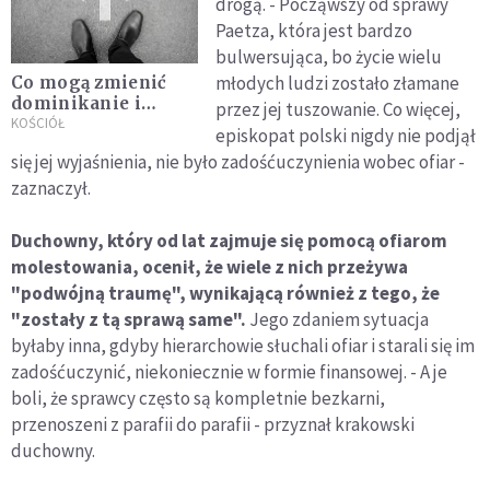
drogą. - Począwszy od sprawy
Paetza, która jest bardzo
bulwersująca, bo życie wielu
młodych ludzi zostało złamane
Co mogą zmienić
dominikanie i
przez jej tuszowanie. Co więcej,
Kościół, by nie
KOŚCIÓŁ
episkopat polski nigdy nie podjął
dochodziło do
się jej wyjaśnienia, nie było zadośćuczynienia wobec ofiar -
nadużyć? Oto
zaznaczył.
rekomendacje
Duchowny, który od lat zajmuje się pomocą ofiarom
molestowania, ocenił, że wiele z nich przeżywa
"podwójną traumę", wynikającą również z tego, że
"zostały z tą sprawą same".
Jego zdaniem sytuacja
byłaby inna, gdyby hierarchowie słuchali ofiar i starali się im
zadośćuczynić, niekoniecznie w formie finansowej. - A je
boli, że sprawcy często są kompletnie bezkarni,
przenoszeni z parafii do parafii - przyznał krakowski
duchowny.