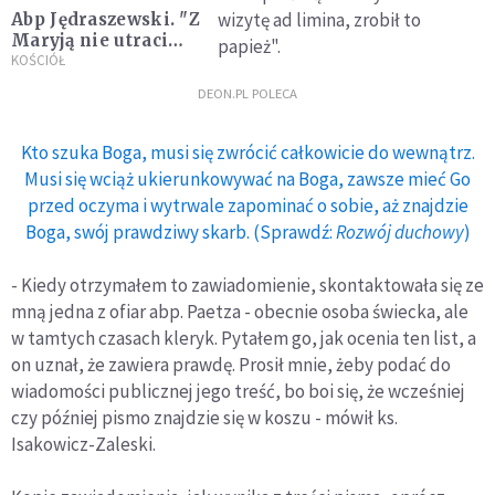
wizytę ad limina, zrobił to
Abp Jędraszewski. "Z
Maryją nie utracimy
papież".
wiary i nadziei"
KOŚCIÓŁ
DEON.PL POLECA
Kto szuka Boga, musi się zwrócić całkowicie do wewnątrz.
Musi się wciąż ukierunkowywać na Boga, zawsze mieć Go
przed oczyma i wytrwale zapominać o sobie, aż znajdzie
Boga, swój prawdziwy skarb. (Sprawdź:
Rozwój duchowy
)
- Kiedy otrzymałem to zawiadomienie, skontaktowała się ze
mną jedna z ofiar abp. Paetza - obecnie osoba świecka, ale
w tamtych czasach kleryk. Pytałem go, jak ocenia ten list, a
on uznał, że zawiera prawdę. Prosił mnie, żeby podać do
wiadomości publicznej jego treść, bo boi się, że wcześniej
czy później pismo znajdzie się w koszu - mówił ks.
Isakowicz-Zaleski.